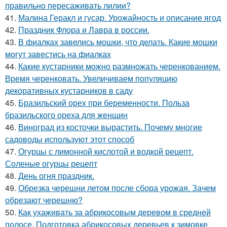
правильно пересаживать лилии?
41.
Малина Геракл и гусар. Урожайность и описание ягод
42.
Праздник Флора и Лавра в россии.
43.
В фиалках завелись мошки, что делать. Какие мошки
могут завестись на фиалках
44.
Какие кустарники можно размножать черенкованием.
Время черенковать. Увеличиваем популяцию
декоративных кустарников в саду
45.
Бразильский орех при беременности. Польза
бразильского ореха для женщин
46.
Виноград из косточки вырастить. Почему многие
садоводы используют этот способ
47.
Огурцы с лимонной кислотой и водкой рецепт.
Соленые огурцы рецепт
48.
День огня праздник.
49.
Обрезка черешни летом после сбора урожая. Зачем
обрезают черешню?
50.
Как ухаживать за абрикосовым деревом в средней
полосе. Подготовка абрикосовых деревьев к зимовке