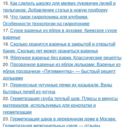
15.
Как сделать школку для мелких луковичек лилий и
тюльпанов. Добавление статьи в новую подборку
16.
Что такое гидропоника для клубники.
Особенности технологии на гидропонике
17.
Сухое варенье из яблок в духовке. Киевское сухое
варенье
18.
Сколько хранится варенье в закрытой и открытой
банке. Сколько лет может храниться варенье
19.
Яблочное варенье без варки. Классические рецепты
20.
Прозрачное варенье из яблок дольками. Варенье из
яблок прозрачное «Пятиминутка» — быстрый рецепт
дольками
21.
Переносные чугунные печки их называли. Виды
бытовых печей из чугуна
22.
Герметизация сруба теплый шов. Плюсы и минусы
материалов, используемых для конопатки и
герметизации
23.
Герметизация швов в деревянном доме в Москве.
Герметизация межпанельных швов — отзывы