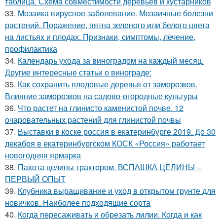
таблица. Схема совместимости деревьев и кустарников
33.
Мозаика вирусное заболевание. Мозаичные болезни
растений. Поражение, пятна зеленого или белого цвета
на листьях и плодах. Признаки, симптомы, лечение,
профилактика
34.
Календарь ухода за виноградом на каждый месяц.
Другие интересные статьи о винограде:
35.
Как сохранить плодовые деревья от заморозков.
Влияние заморозков на садово-огородные культуры
36.
Что растет на глинисто каменистой почве. 12
очаровательных растений для глинистой почвы
37.
Выставки в коске россия в екатеринбурге 2019. До 30
декабря в екатеринбургском КОСК «Россия» работает
новогодняя ярмарка
38.
Пахота целины трактором. ВСПАШКА ЦЕЛИНЫ –
ПЕРВЫЙ ОПЫТ
39.
Клубника выращивание и уход в открытом грунте для
новичков. Наиболее подходящие сорта
40.
Когда пересаживать и обрезать лилии. Когда и как