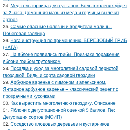
24.
Мед соль горчица для суставов. Боль в коленях уйдёт
за 2 часа: Домашняя мазь из мёда и горчицы вылечит
артроз
25.
Самые опасные болезни и вредители малины.
Побеговая галлица
26.
Чага инструкция по применению. БЕРЕЗОВЫЙ ГРИБ
(ЧАГА)
27.
На яблоне появились грибы. Признаки поражения
яблони грибом трутовиком
28.
Посадка и уход за многолетней садовой перистой
гвоздикой. Виды и сорта садовой гвоздики
29.
Арбузное варенье с лимоном и апельсином.
Янтарное арбузное варенье – классический рецепт с
прозрачными кусочками
30.
Как вырастить многолетнюю гвоздику. Описание
31.
Яблони с дегустационной оценкой 5 баллов. Re:
Дегустация сортов (МОИП)
32.
Соседство плодовых деревьев и кустарников