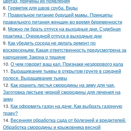
цветах, причины их появления
6.
Герметик для швов сруба. Виды
7.
Правильное питание будущей мамы. Принципы
правильного питания женщин во время беременности
8.
Можно ли брать отпуск на выходные дни. Судебная
практика : Очередной отпуск в выходные дни
9.
Как убедить соседа не делать ремонт по
воскресеньям. Какая ответственность предусмотрена за
нарушение Закона о тишине
10.
О чем говорит ваш кал. Признаки нездорового кала
11.
Выращивание тыквы в открытом грунте в средней
полосе. Выращивание тыквы
12.
Как хранить листья смородины на зиму для чая.
Заготовка листьев черной смородины для лечения на
зиму
13.
Как оформить газон на даче. Как выбрать газонную
траву?
14.
Весенняя обработка сада от болезней и вредителей.
Обработка смородины и крыжовника весной