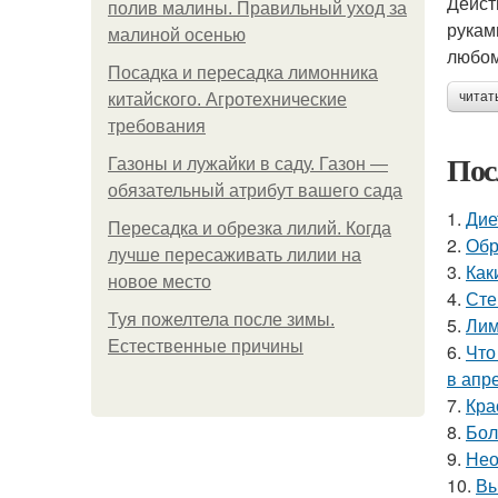
Дейст
полив малины. Правильный уход за
рукам
малиной осенью
любом
Посадка и пересадка лимонника
читат
китайского. Агротехнические
требования
Пос
Газоны и лужайки в саду. Газон —
обязательный атрибут вашего сада
1.
Дие
Пересадка и обрезка лилий. Когда
2.
Обр
лучше пересаживать лилии на
3.
Как
новое место
4.
Сте
Туя пожелтела после зимы.
5.
Лим
Естественные причины
6.
Что
в апр
7.
Кра
8.
Бол
9.
Нео
10.
Вы