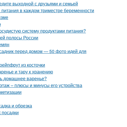
ведите выходной с друзьями и семьей
и питания в каждом триместре беременности
изме
о
сосудистую систему продуктами питания?
ней полосы России
емян
исадник перед домом — 50 фото идей для
рейпфрут из косточки
аренье и тару к хранению
ить домашнее варенье?
этаж – плюсы и минусы его устройства
метизации
адка и обрезка
к посадки