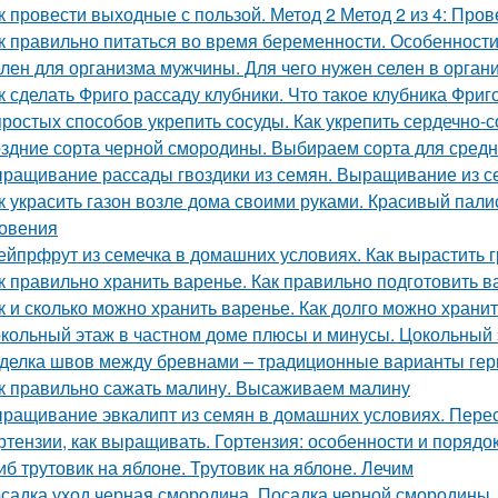
к провести выходные с пользой. Метод 2 Метод 2 из 4: Про
к правильно питаться во время беременности. Особенност
лен для организма мужчины. Для чего нужен селен в орган
к сделать Фриго рассаду клубники. Что такое клубника Фриг
простых способов укрепить сосуды. Как укрепить сердечно-
здние сорта черной смородины. Выбираем сорта для сред
ращивание рассады гвоздики из семян. Выращивание из с
к украсить газон возле дома своими руками. Красивый пал
овения
ейпрфрут из семечка в домашних условиях. Как вырастить г
к правильно хранить варенье. Как правильно подготовить в
к и сколько можно хранить варенье. Как долго можно хран
кольный этаж в частном доме плюсы и минусы. Цокольный 
делка швов между бревнами – традиционные варианты гер
к правильно сажать малину. Высаживаем малину
ращивание эвкалипт из семян в домашних условиях. Перес
ртензии, как выращивать. Гортензия: особенности и порядо
иб трутовик на яблоне. Трутовик на яблоне. Лечим
садка уход черная смородина. Посадка черной смородины