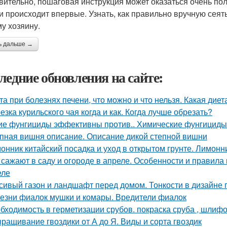
вительно, пошаговая инструкция может оказаться очень пол
и происходит впервые. Узнать, как правильно вручную сеять 
у хозяину.
ь дальше →
ледние обновления на сайте:
та при болезнях печени, что можно и что нельзя. Какая дие
езка курильского чая когда и как. Когда лучше обрезать?
ие фунгициды эффективны против.. Химические фунгициды
пная вишня описание. Описание дикой степной вишни
онник китайский посадка и уход в открытом грунте. Лимон
 сажают в саду и огороде в апреле. Особенности и правила
еле
сивый газон и ландшафт перед домом. Тонкости в дизайне
езни фиалок мушки и комары. Вредители фиалок
бходимость в герметизации срубов. покраска сруба , шлифов
ращивание гвоздики от А до Я. Виды и сорта гвоздик