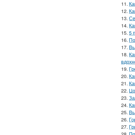
11.
Ка
12.
Ка
13.
Се
14.
Ка
15.
5 
16.
По
17.
Вы
18.
Ка
вдохн
19.
Гр
20.
Ка
21.
Ка
22.
Цо
23.
За
24.
Ка
25.
Вы
26.
Го
27.
Гр
28.
По