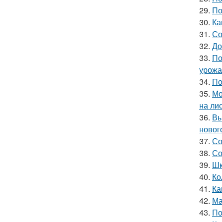
29.
По
30.
Ка
31.
Со
32.
До
33.
По
урожа
34.
По
35.
Мо
на ли
36.
Вы
новог
37.
Со
38.
Со
39.
Шк
40.
Ко
41.
Ка
42.
Ма
43.
По