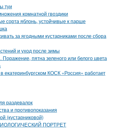
ы туи
множения комнатной гвоздики
е сорта яблонь, устойчивые к парше
шка
живать за ягодными кустарниками после сбора
стений и уход после зимы
 Поражение, пятна зеленого или белого цвета
а
я в екатеринбургском КОСК «Россия» работает
ля раздевалок
ства и противопоказания
ой (кустарниковой)
: БИОЛОГИЧЕСКИЙ ПОРТРЕТ