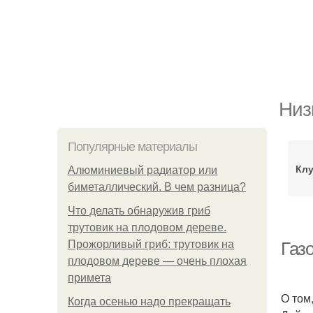
Низ
Популярные материалы
Клу
Алюминиевый радиатор или
биметаллический. В чем разница?
Что делать обнаружив гриб
трутовик на плодовом дереве.
Прожорливый гриб: трутовик на
Газо
плодовом дереве — очень плохая
примета
О том
Когда осенью надо прекращать