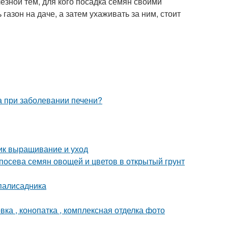
езной тем, для кого посадка семян своими
газон на даче, а затем ухаживать за ним, стоит
та при заболевании печени?
ник выращивание и уход
 посева семян овощей и цветов в открытый грунт
 палисадника
ка , конопатка , комплексная отделка фото