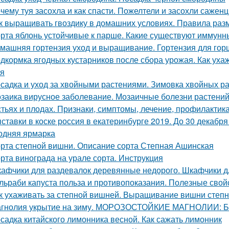
чему туя засохла и как спасти. Пожелтели и засохли саженц
к выращивать гвоздику в домашних условиях. Правила раз
рта яблонь устойчивые к парше. Какие существуют иммунны
машняя гортензия уход и выращивание. Гортензия для гор
дкормка ягодных кустарников после сбора урожая. Как уха
я
садка и уход за хвойными растениями. Зимовка хвойных ра
заика вирусное заболевание. Мозаичные болезни растений.
стьях и плодах. Признаки, симптомы, лечение, профилактик
ставки в коске россия в екатеринбурге 2019. До 30 декабр
одняя ярмарка
рта степной вишни. Описание сорта Степная Ашинская
рта винограда на урале сорта. Инструкция
афчики для раздевалок деревянные недорого. Шкафчики д
льраби капуста польза и противопоказания. Полезные свой
к ухаживать за степной вишней. Выращивание вишни степн
гнолия укрытие на зиму. МОРОЗОСТОЙКИЕ МАГНОЛИИ
садка китайского лимонника весной. Как сажать лимонник