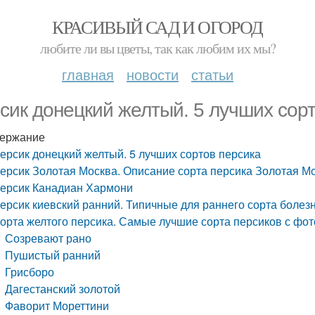
КРАСИВЫЙ САД И ОГОРОД
любите ли вы цветы, так как любим их мы?
главная
новости
статьи
сик донецкий желтый. 5 лучших сор
ержание
ерсик донецкий желтый. 5 лучших сортов персика
ерсик Золотая Москва. Описание сорта персика Золотая М
ерсик Канадиан Хармони
ерсик киевский ранний. Типичные для раннего сорта болез
орта желтого персика. Самые лучшие сорта персиков с фот
Созревают рано
Пушистый ранний
Грисборо
Дагестанский золотой
Фаворит Мореттини