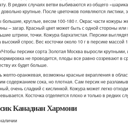
ту. В редких случаях ветви выбиваются из общего «шарика
, довольно крупные. После цветочков появляются листики, 
 большие, круглые, весом 100-180 г. Окрас части кожуры ж
ины – загар. Красный цвет может быть с одной стороны или
ьшие штрихи, точки. Кожура бархатистая. Персики выглядя
 высокий спрос. Вес косточки около 10 г в персике массой 1
!Чтобы персики сорта Золотая Москва выросли крупными, и
нормировка не проводится, плоды все равно созревают в с
еству их будет больше.
ь желто-оранжевая, возможны красные вкрапления в област
им содержанием сока, но плотная. Сам персик не разламыва
ный, очень сладкий с кислинкой. Кожура может легко отходи
евывается. Косточка отделяется плохо и только в редких сл
сик Канадиан Хармони
 наличии