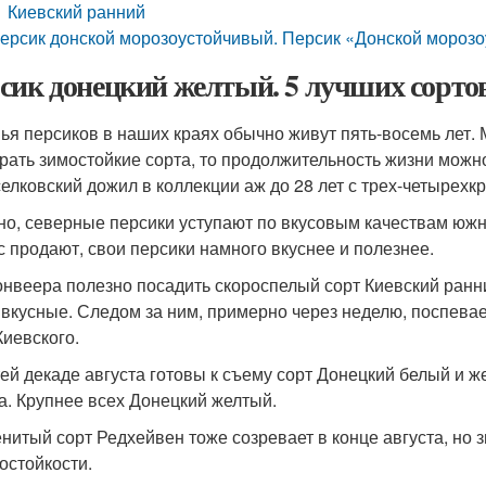
Киевский ранний
ерсик донской морозоустойчивый. Персик «Донской морозоус
сик донецкий желтый. 5 лучших сорто
ья персиков в наших краях обычно живут пять-восемь лет.
рать зимостойкие сорта, то продолжительность жизни можно 
елковский дожил в коллекции аж до 28 лет с трех-четырех
но, северные персики уступают по вкусовым качествам южн
с продают, свои персики намного вкуснее и полезнее.
онвеера полезно посадить скороспелый сорт Киевский ранн
 вкусные. Следом за ним, примерно через неделю, поспевае
Киевского.
тей декаде августа готовы к съему сорт Донецкий белый и
а. Крупнее всех Донецкий желтый.
нитый сорт Редхейвен тоже созревает в конце августа, но 
остойкости.