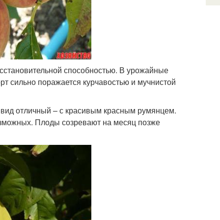
осстановительной способностью. В урожайные
орт сильно поражается курчавостью и мучнистой
й вид отличный – с красивым красным румянцем.
возможных. Плоды созревают на месяц позже