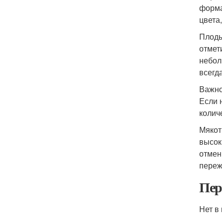
форма
цвета
Плоды
отмет
небол
всегда
Важно
Если 
колич
Мякот
высок
отмен
переж
Пер
Нет в