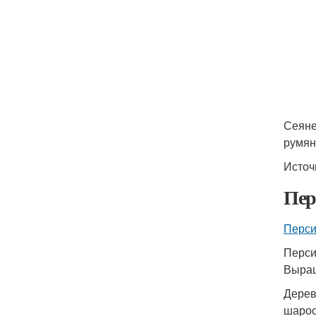
Сеяне
румян
Источ
Пер
Перси
Перси
Выращ
Дерев
шароо