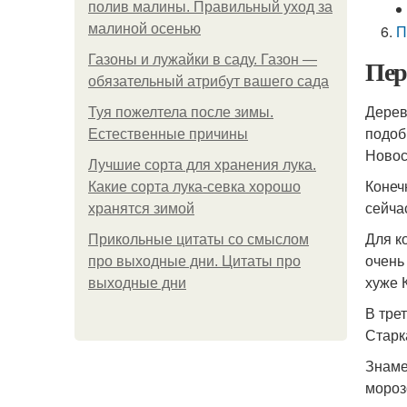
полив малины. Правильный уход за
малиной осенью
П
Газоны и лужайки в саду. Газон —
Пер
обязательный атрибут вашего сада
Дерев
Туя пожелтела после зимы.
подоб
Естественные причины
Новос
Лучшие сорта для хранения лука.
Конеч
Какие сорта лука-севка хорошо
сейча
хранятся зимой
Для к
Прикольные цитаты со смыслом
очень
про выходные дни. Цитаты про
хуже 
выходные дни
В тре
Старк
Знаме
мороз