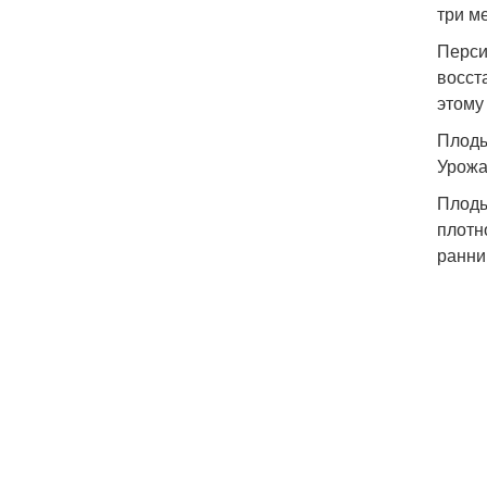
три м
Перси
восст
этому
Плоды
Урожа
Плоды
плотн
ранни