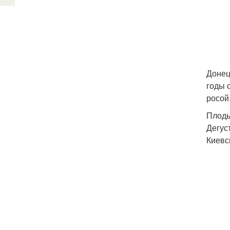
Донец
годы 
росой
Плоды
Дегус
Киевс