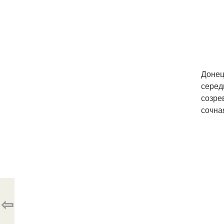
Донец
серед
созре
сочна
⇦