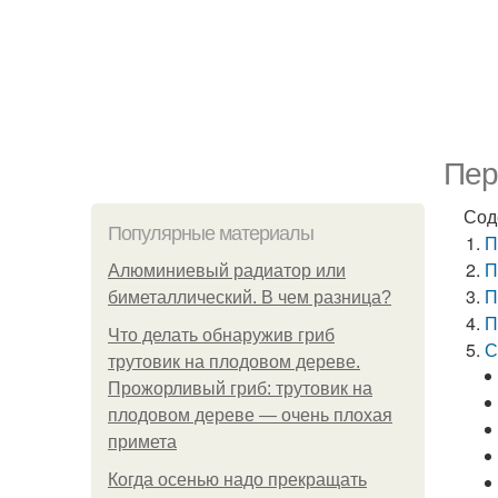
Пер
Сод
Популярные материалы
П
П
Алюминиевый радиатор или
П
биметаллический. В чем разница?
П
Что делать обнаружив гриб
С
трутовик на плодовом дереве.
Прожорливый гриб: трутовик на
плодовом дереве — очень плохая
примета
Когда осенью надо прекращать