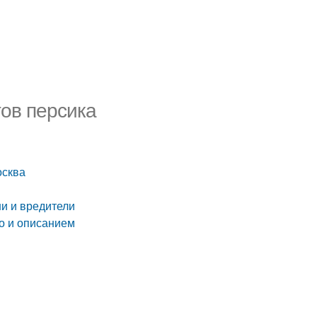
тов персика
осква
ни и вредители
о и описанием