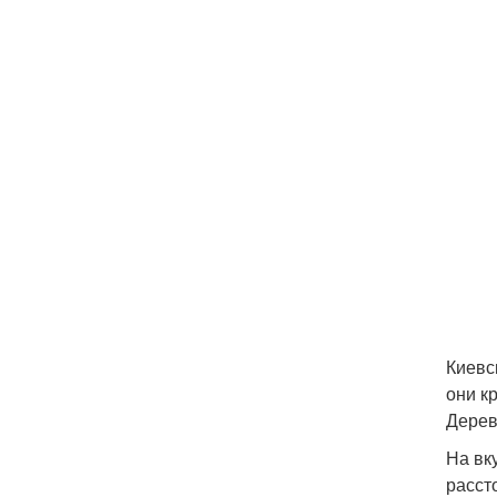
Киевс
они к
Дерев
На вк
расст