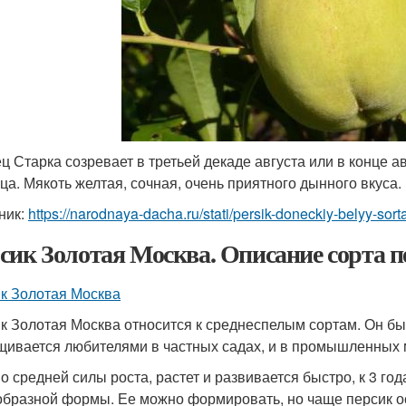
ц Старка созревает в третьей декаде августа или в конце ав
ца. Мякоть желтая, сочная, очень приятного дынного вкуса.
ник:
https://narodnaya-dacha.ru/stati/persik-doneckiy-belyy-sort
сик Золотая Москва. Описание сорта п
к Золотая Москва
к Золотая Москва относится к среднеспелым сортам. Он б
ивается любителями в частных садах, и в промышленных 
о средней силы роста, растет и развивается быстро, к 3 год
бразной формы. Ее можно формировать, но чаще персик ост