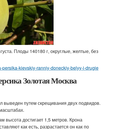
густа. Плоды 140180 г, округлые, желтые, без
a-persika-kievskiy-ranniy-doneckiy-belyy-i-drugie
ерсика Золотая Москва
ыл выведен путем скрещивания двух подвидов.
масштабах.
ам высота достигает 1,5 метров. Крона
авляют как есть, разрастается он как по