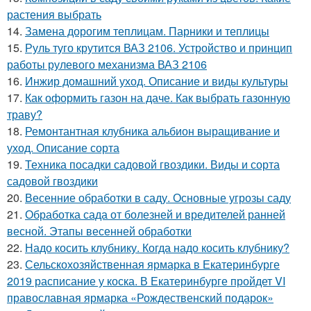
растения выбрать
14.
Замена дорогим теплицам. Парники и теплицы
15.
Руль туго крутится ВАЗ 2106. Устройство и принцип
работы рулевого механизма ВАЗ 2106
16.
Инжир домашний уход. Описание и виды культуры
17.
Как оформить газон на даче. Как выбрать газонную
траву?
18.
Ремонтантная клубника альбион выращивание и
уход. Описание сорта
19.
Техника посадки садовой гвоздики. Виды и сорта
садовой гвоздики
20.
Весенние обработки в саду. Основные угрозы саду
21.
Обработка сада от болезней и вредителей ранней
весной. Этапы весенней обработки
22.
Надо косить клубнику. Когда надо косить клубнику?
23.
Сельскохозяйственная ярмарка в Екатеринбурге
2019 расписание у коска. В Екатеринбурге пройдет VI
православная ярмарка «Рождественский подарок»