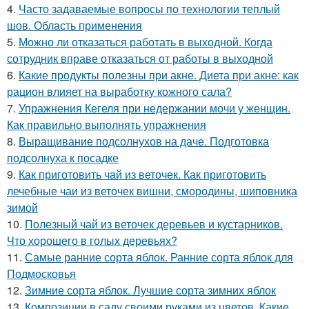
4.
Часто задаваемые вопросы по технологии теплый
шов. Область применения
5.
Можно ли отказаться работать в выходной. Когда
сотрудник вправе отказаться от работы в выходной
6.
Какие продукты полезны при акне. Диета при акне: как
рацион влияет на выработку кожного сала?
7.
Упражнения Кегеля при недержании мочи у женщин.
Как правильно выполнять упражнения
8.
Выращивание подсолнухов на даче. Подготовка
подсолнуха к посадке
9.
Как приготовить чай из веточек. Как приготовить
лечебные чаи из веточек вишни, смородины, шиповника
зимой
10.
Полезный чай из веточек деревьев и кустарников.
Что хорошего в голых деревьях?
11.
Самые ранние сорта яблок. Ранние сорта яблок для
Подмосковья
12.
Зимние сорта яблок. Лучшие сорта зимних яблок
13.
Композиции в саду своими руками из цветов. Какие