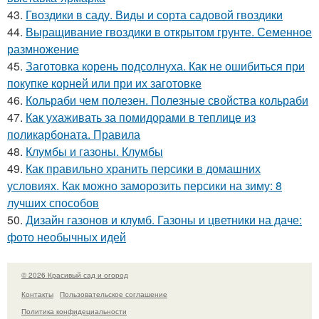
43.
Гвоздики в саду. Виды и сорта садовой гвоздики
44.
Выращивание гвоздики в открытом грунте. Семенное
размножение
45.
Заготовка корень подсолнуха. Как не ошибиться при
покупке корней или при их заготовке
46.
Кольраби чем полезен. Полезные свойства кольраби
47.
Как ухаживать за помидорами в теплице из
поликарбоната. Правила
48.
Клумбы и газоны. Клумбы
49.
Как правильно хранить персики в домашних
условиях. Как можно заморозить персики на зиму: 8
лучших способов
50.
Дизайн газонов и клумб. Газоны и цветники на даче:
фото необычных идей
© 2026 Красивый сад и огород
Контакты
Пользовательское соглашение
Политика конфидециальности