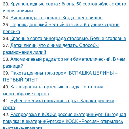
33.
Крупноплодные сорта яблонь. 50 сортов яблок с фото
и описаниями
34.
Вишня когда созревает. Когда спеет вишня
35.
Персик донецкий желтый отзывы. 5 лучших сортов
персика
36.
Красные сорта винограда столовые. Белые столовые
37.
Детки лилии, что с ними делать. Способы
размножения лилий
38.
Алюминиевый радиатор или биметаллический. В чем
разница?
39.
Пахота целины трактором. ВСПАШКА ЦЕЛИНЫ –
ПЕРВЫЙ ОПЫТ
40.
Как вырастить гортензию в саду. Гортензия -
многообразие сортов
41.
Рубен ежевика описание сорта. Характеристики
сорта
42.
Распродажа в КОСКе россия екатеринбург. Выгодная
покупка: в екатеринбургском КОСК «Россия» открылась
выставка-ярмарка