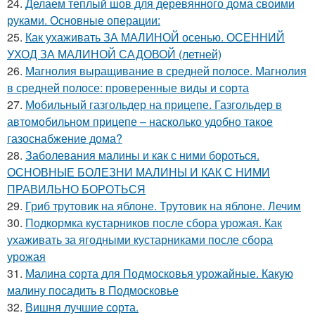
24.
Делаем теплый шов для деревянного дома своими
руками. Основные операции:
25.
Как ухаживать ЗА МАЛИНОЙ осенью. ОСЕННИЙ
УХОД ЗА МАЛИНОЙ САДОВОЙ (летней)
26.
Магнолия выращивание в средней полосе. Магнолия
в средней полосе: проверенные виды и сорта
27.
Мобильный газгольдер на прицепе. Газгольдер в
автомобильном прицепе – насколько удобно такое
газоснабжение дома?
28.
Заболевания малины и как с ними бороться.
ОСНОВНЫЕ БОЛЕЗНИ МАЛИНЫ И КАК С НИМИ
ПРАВИЛЬНО БОРОТЬСЯ
29.
Гриб трутовик на яблоне. Трутовик на яблоне. Лечим
30.
Подкормка кустарников после сбора урожая. Как
ухаживать за ягодными кустарниками после сбора
урожая
31.
Малина сорта для Подмосковья урожайные. Какую
малину посадить в Подмосковье
32.
Вишня лучшие сорта.