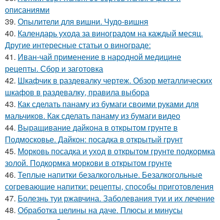
описаниями
39.
Опылители для вишни. Чудо-вишня
40.
Календарь ухода за виноградом на каждый месяц.
Другие интересные статьи о винограде:
41.
Иван-чай применение в народной медицине
рецепты. Сбор и заготовка
42.
Шкафчик в раздевалку чертеж. Обзор металлических
шкафов в раздевалку, правила выбора
43.
Как сделать панаму из бумаги своими руками для
мальчиков. Как сделать панаму из бумаги видео
44.
Выращивание дайкона в открытом грунте в
Подмосковье. Дайкон: посадка в открытый грунт
45.
Морковь посадка и уход в открытом грунте подкормка
золой. Подкормка моркови в открытом грунте
46.
Теплые напитки безалкогольные. Безалкогольные
согревающие напитки: рецепты, способы приготовления
47.
Болезнь туи ржавчина. Заболевания туи и их лечение
48.
Обработка целины на даче. Плюсы и минусы