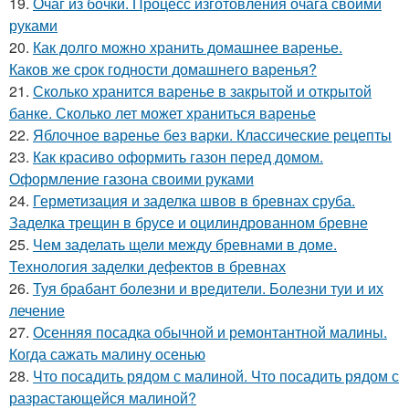
19.
Очаг из бочки. Процесс изготовления очага своими
руками
20.
Как долго можно хранить домашнее варенье.
Каков же срок годности домашнего варенья?
21.
Сколько хранится варенье в закрытой и открытой
банке. Сколько лет может храниться варенье
22.
Яблочное варенье без варки. Классические рецепты
23.
Как красиво оформить газон перед домом.
Оформление газона своими руками
24.
Герметизация и заделка швов в бревнах сруба.
Заделка трещин в брусе и оцилиндрованном бревне
25.
Чем заделать щели между бревнами в доме.
Технология заделки дефектов в бревнах
26.
Туя брабант болезни и вредители. Болезни туи и их
лечение
27.
Осенняя посадка обычной и ремонтантной малины.
Когда сажать малину осенью
28.
Что посадить рядом с малиной. Что посадить рядом с
разрастающейся малиной?