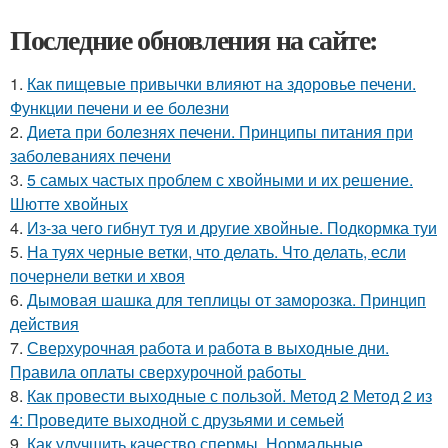
Последние обновления на сайте:
1.
Как пищевые привычки влияют на здоровье печени.
Функции печени и ее болезни
2.
Диета при болезнях печени. Принципы питания при
заболеваниях печени
3.
5 самых частых проблем с хвойными и их решение.
Шютте хвойных
4.
Из-за чего гибнут туя и другие хвойные. Подкормка туи
5.
На туях черные ветки, что делать. Что делать, если
почернели ветки и хвоя
6.
Дымовая шашка для теплицы от заморозка. Принцип
действия
7.
Сверхурочная работа и работа в выходные дни.
Правила оплаты сверхурочной работы
8.
Как провести выходные с пользой. Метод 2 Метод 2 из
4: Проведите выходной с друзьями и семьей
9.
Как улучшить качество спермы. Нормальные