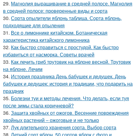
29.
Магнолия выращивание в средней полосе. Магнолия
в средней полосе: проверенные виды и сорта
30.
Сорта опылители яблонь таблица. Сорта яблонь,
подходящие для опыления
31.
Все о лимоннике китайском. Ботаническая
характеристика китайского лимонника
32.
Как быстро справиться с простудой. Как быстро
избавиться от насморка. Советы врачей
33.
Как лечить гриб трутовик на яблоне весной. Трутовик
на яблоне. Лечим
34.
История праздника День бабушек и дедушек. День
бабушек и дедушек: история и традиции, что подарить на
праздник
35.
Болезни туи и методы лечения. Что делать, если туя
после зимы стала коричневой?
36.
Защита хвойных от ожогов. Весенние повреждения
хвойных растений – ожоговые и не только
37.
Лук длительного хранения сорта. Выбор сорта
38.
Летний сорт яблон. 50 сортов яблок с фото и