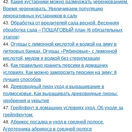
42.
Какие кустарники можно размножать черенкованием.
Время черенковать. Увеличиваем популяцию
декоративных кустарников в саду
43.
Обработка от вредителей сада весной. Весенняя
обработка сада – ПОШАГОВЫЙ план (6 обязательных
этапов)
44.
Огурцы с лимонной кислотой и водкой на зиму в
литровых банках. Огурцы «Рябиновые» с лимонной
кислотой, медом и водкой без стерилизации
45.
Как правильно хранить персики в домашних
условиях. Как можно заморозить персики на зиму: 8
лучших способов
46.
Древовидный пион уход и выращивание в
подмосковье. Как выращивать древовидные пионы:
удобрения и укрытие
47.
Грейпфрут в домашних условиях уход. Об уходе за
грейпфрутом:
48.
Абрикос посадка и уход в средней полосе.
Агротехника абрикоса в средней полосе