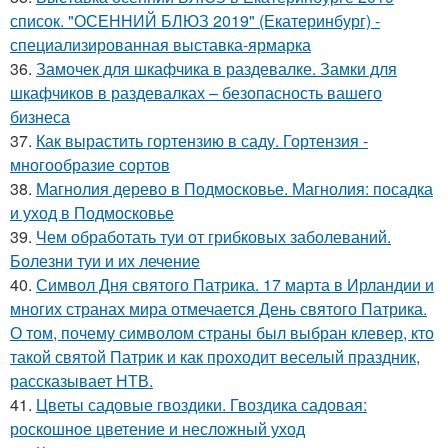
список. "ОСЕННИЙ БЛЮЗ 2019" (Екатеринбург) -
специализированная выставка-ярмарка
36.
Замочек для шкафчика в раздевалке. Замки для
шкафчиков в раздевалках – безопасность вашего
бизнеса
37.
Как вырастить гортензию в саду. Гортензия -
многообразие сортов
38.
Магнолия дерево в Подмосковье. Магнолия: посадка
и уход в Подмосковье
39.
Чем обработать туи от грибковых заболеваний.
Болезни туи и их лечение
40.
Символ Дня святого Патрика. 17 марта в Ирландии и
многих странах мира отмечается День святого Патрика.
О том, почему символом страны был выбран клевер, кто
такой святой Патрик и как проходит веселый праздник,
рассказывает НТВ.
41.
Цветы садовые гвоздики. Гвоздика садовая:
роскошное цветение и несложный уход