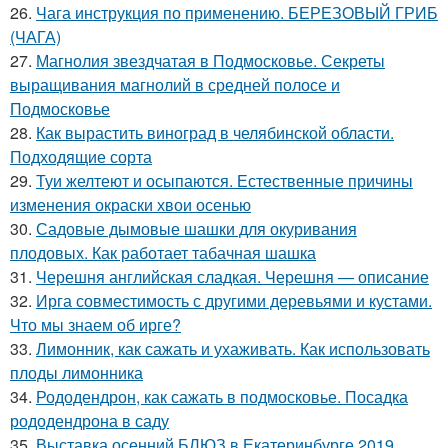
26.
Чага инструкция по применению. БЕРЕЗОВЫЙ ГРИБ
(ЧАГА)
27.
Магнолия звездчатая в Подмосковье. Секреты
выращивания магнолий в средней полосе и
Подмосковье
28.
Как вырастить виноград в челябинской области.
Подходящие сорта
29.
Туи желтеют и осыпаются. Естественные причины
изменения окраски хвои осенью
30.
Садовые дымовые шашки для окуривания
плодовых. Как работает табачная шашка
31.
Черешня английская сладкая. Черешня — описание
32.
Ирга совместимость с другими деревьями и кустами.
Что мы знаем об ирге?
33.
Лимонник, как сажать и ухаживать. Как использовать
плоды лимонника
34.
Рододендрон, как сажать в подмосковье. Посадка
рододендрона в саду
35.
Выставка осенний БЛЮЗ в Екатеринбурге 2019