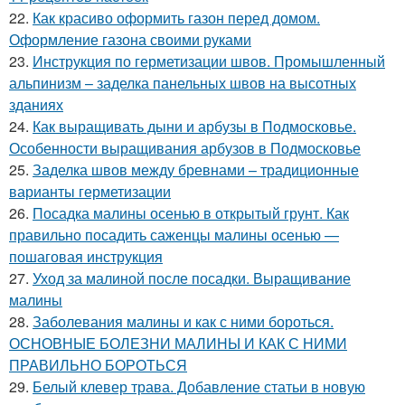
22.
Как красиво оформить газон перед домом.
Оформление газона своими руками
23.
Инструкция по герметизации швов. Промышленный
альпинизм – заделка панельных швов на высотных
зданиях
24.
Как выращивать дыни и арбузы в Подмосковье.
Особенности выращивания арбузов в Подмосковье
25.
Заделка швов между бревнами – традиционные
варианты герметизации
26.
Посадка малины осенью в открытый грунт. Как
правильно посадить саженцы малины осенью —
пошаговая инструкция
27.
Уход за малиной после посадки. Выращивание
малины
28.
Заболевания малины и как с ними бороться.
ОСНОВНЫЕ БОЛЕЗНИ МАЛИНЫ И КАК С НИМИ
ПРАВИЛЬНО БОРОТЬСЯ
29.
Белый клевер трава. Добавление статьи в новую