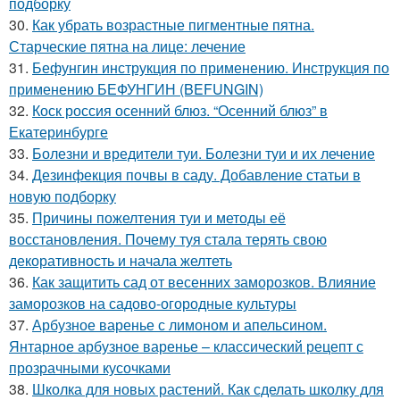
подборку
30.
Как убрать возрастные пигментные пятна.
Старческие пятна на лице: лечение
31.
Бефунгин инструкция по применению. Инструкция по
применению БЕФУНГИН (BEFUNGIN)
32.
Коск россия осенний блюз. “Осенний блюз” в
Екатеринбурге
33.
Болезни и вредители туи. Болезни туи и их лечение
34.
Дезинфекция почвы в саду. Добавление статьи в
новую подборку
35.
Причины пожелтения туи и методы её
восстановления. Почему туя стала терять свою
декоративность и начала желтеть
36.
Как защитить сад от весенних заморозков. Влияние
заморозков на садово-огородные культуры
37.
Арбузное варенье с лимоном и апельсином.
Янтарное арбузное варенье – классический рецепт с
прозрачными кусочками
38.
Школка для новых растений. Как сделать школку для