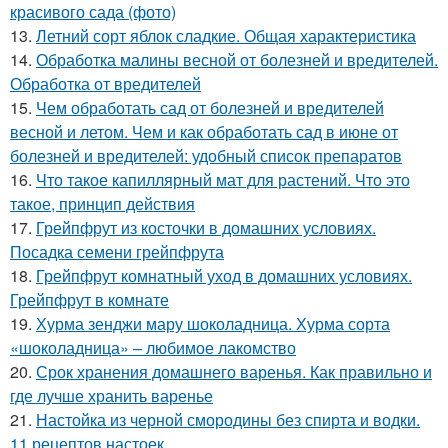
красивого сада (фото)
13.
Летний сорт яблок сладкие. Общая характеристика
14.
Обработка малины весной от болезней и вредителей.
Обработка от вредителей
15.
Чем обработать сад от болезней и вредителей
весной и летом. Чем и как обработать сад в июне от
болезней и вредителей: удобный список препаратов
16.
Что такое капиллярный мат для растений. Что это
такое, принцип действия
17.
Грейпфрут из косточки в домашних условиях.
Посадка семени грейпфрута
18.
Грейпфрут комнатный уход в домашних условиях.
Грейпфрут в комнате
19.
Хурма зенджи мару шоколадница. Хурма сорта
«шоколадница» – любимое лакомство
20.
Срок хранения домашнего варенья. Как правильно и
где лучше хранить варенье
21.
Настойка из черной смородины без спирта и водки.
11 рецептов настоек