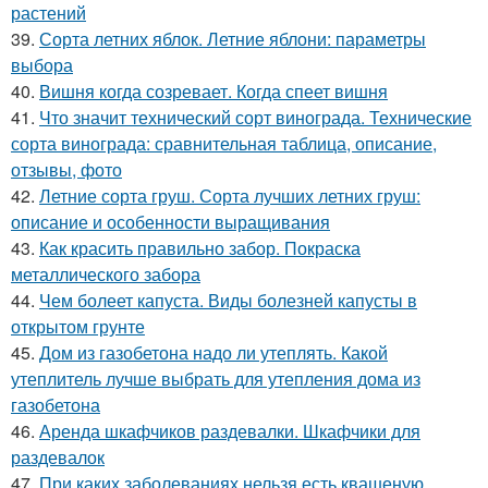
растений
39.
Сорта летних яблок. Летние яблони: параметры
выбора
40.
Вишня когда созревает. Когда спеет вишня
41.
Что значит технический сорт винограда. Технические
сорта винограда: сравнительная таблица, описание,
отзывы, фото
42.
Летние сорта груш. Сорта лучших летних груш:
описание и особенности выращивания
43.
Как красить правильно забор. Покраска
металлического забора
44.
Чем болеет капуста. Виды болезней капусты в
открытом грунте
45.
Дом из газобетона надо ли утеплять. Какой
утеплитель лучше выбрать для утепления дома из
газобетона
46.
Аренда шкафчиков раздевалки. Шкафчики для
раздевалок
47.
При каких заболеваниях нельзя есть квашеную