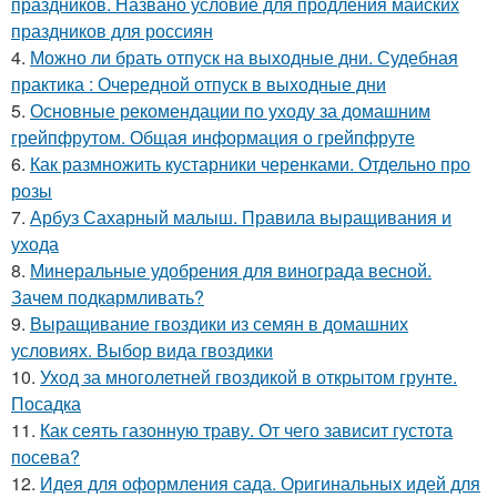
праздников. Названо условие для продления майских
праздников для россиян
4.
Можно ли брать отпуск на выходные дни. Судебная
практика : Очередной отпуск в выходные дни
5.
Основные рекомендации по уходу за домашним
грейпфрутом. Общая информация о грейпфруте
6.
Как размножить кустарники черенками. Отдельно про
розы
7.
Арбуз Сахарный малыш. Правила выращивания и
ухода
8.
Минеральные удобрения для винограда весной.
Зачем подкармливать?
9.
Выращивание гвоздики из семян в домашних
условиях. Выбор вида гвоздики
10.
Уход за многолетней гвоздикой в открытом грунте.
Посадка
11.
Как сеять газонную траву. От чего зависит густота
посева?
12.
Идея для оформления сада. Оригинальных идей для