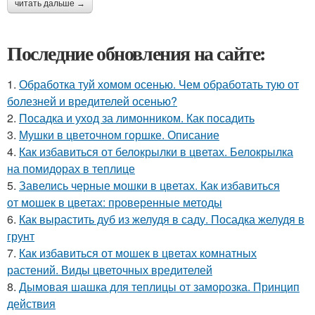
читать дальше →
Последние обновления на сайте:
1.
Обработка туй хомом осенью. Чем обработать тую от
болезней и вредителей осенью?
2.
Посадка и уход за лимонником. Как посадить
3.
Мушки в цветочном горшке. Описание
4.
Как избавиться от белокрылки в цветах. Белокрылка
на помидорах в теплице
5.
Завелись черные мошки в цветах. Как избавиться
от мошек в цветах: проверенные методы
6.
Как вырастить дуб из желудя в саду. Посадка желудя в
грунт
7.
Как избавиться от мошек в цветах комнатных
растений. Виды цветочных вредителей
8.
Дымовая шашка для теплицы от заморозка. Принцип
действия