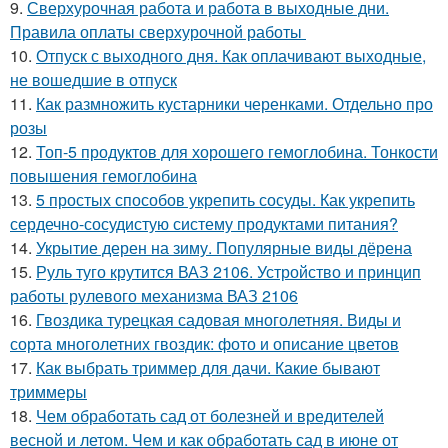
9.
Сверхурочная работа и работа в выходные дни.
Правила оплаты сверхурочной работы
10.
Отпуск с выходного дня. Как оплачивают выходные,
не вошедшие в отпуск
11.
Как размножить кустарники черенками. Отдельно про
розы
12.
Топ-5 продуктов для хорошего гемоглобина. Тонкости
повышения гемоглобина
13.
5 простых способов укрепить сосуды. Как укрепить
сердечно-сосудистую систему продуктами питания?
14.
Укрытие дерен на зиму. Популярные виды дёрена
15.
Руль туго крутится ВАЗ 2106. Устройство и принцип
работы рулевого механизма ВАЗ 2106
16.
Гвоздика турецкая садовая многолетняя. Виды и
сорта многолетних гвоздик: фото и описание цветов
17.
Как выбрать триммер для дачи. Какие бывают
триммеры
18.
Чем обработать сад от болезней и вредителей
весной и летом. Чем и как обработать сад в июне от