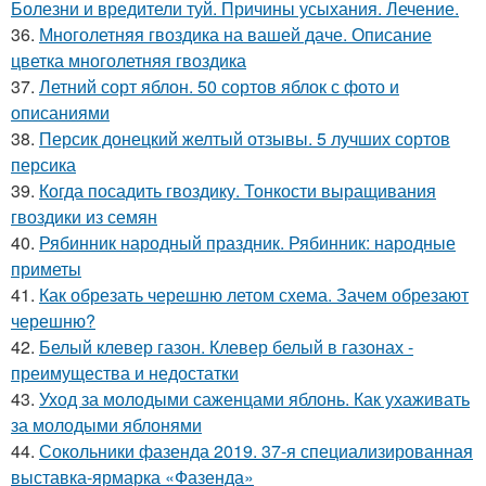
Болезни и вредители туй. Причины усыхания. Лечение.
36.
Многолетняя гвоздика на вашей даче. Описание
цветка многолетняя гвоздика
37.
Летний сорт яблон. 50 сортов яблок с фото и
описаниями
38.
Персик донецкий желтый отзывы. 5 лучших сортов
персика
39.
Когда посадить гвоздику. Тонкости выращивания
гвоздики из семян
40.
Рябинник народный праздник. Рябинник: народные
приметы
41.
Как обрезать черешню летом схема. Зачем обрезают
черешню?
42.
Белый клевер газон. Клевер белый в газонах -
преимущества и недостатки
43.
Уход за молодыми саженцами яблонь. Как ухаживать
за молодыми яблонями
44.
Сокольники фазенда 2019. 37-я специализированная
выставка-ярмарка «Фазенда»