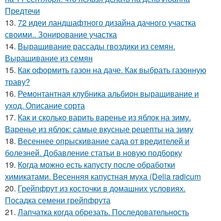
Предтечи
13.
72 идеи ландшафтного дизайна дачного участка
своими.. Зонирование участка
14.
Выращивание рассады гвоздики из семян.
Выращивание из семян
15.
Как оформить газон на даче. Как выбрать газонную
траву?
16.
Ремонтантная клубника альбион выращивание и
уход. Описание сорта
17.
Как и сколько варить варенье из яблок на зиму.
Варенье из яблок: самые вкусные рецепты на зиму
18.
Весеннее опрыскивание сада от вредителей и
болезней. Добавление статьи в новую подборку
19.
Когда можно есть капусту после обработки
химикатами. Весенняя капустная муха (Delia radicum
20.
Грейпфрут из косточки в домашних условиях.
Посадка семени грейпфрута
21.
Лапчатка когда обрезать. Последовательность