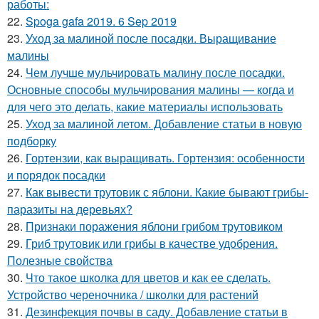
работы:
22.
Spoga gafa 2019. 6 Sep 2019
23.
Уход за малиной после посадки. Выращивание
малины
24.
Чем лучше мульчировать малину после посадки.
Основные способы мульчирования малины — когда и
для чего это делать, какие материалы использовать
25.
Уход за малиной летом. Добавление статьи в новую
подборку
26.
Гортензии, как выращивать. Гортензия: особенности
и порядок посадки
27.
Как вывести трутовик с яблони. Какие бывают грибы-
паразиты на деревьях?
28.
Признаки поражения яблони грибом трутовиком
29.
Гриб трутовик или грибы в качестве удобрения.
Полезные свойства
30.
Что такое школка для цветов и как ее сделать.
Устройство череночника / школки для растений
31.
Дезинфекция почвы в саду. Добавление статьи в