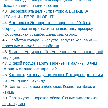
Выращивание папайи из семян
43.
Как распахать целину трактором. ВСПАШКА
ЦЕЛИНЫ – ПЕРВЫЙ ОПЫТ
44.
Выставка в Экспоцентре в воронеже 2019 сад
огород. Горожан пригласили на выставку-ярмарку
«Воронежская усадьба. Дача, сад, огород»
45.
Свойства кольраби капуста. Капуста кольраби —
полезные и лечебные свойства
46.
Лимон в медицине. Применение лимона в народной
медицине
47.
В какой посуде варить варенье из малины. В чем
готовить малиновое варенье?
48.
Как посадить в саду гортензию. Посадка гортензии и
рекомендации по уходу
49.
Компот с изюмом и яблоками. Компот из яблок и
изюма
50.
Сорта хурмы морозостойкие. Самые зимостойкие
сорта хурмы