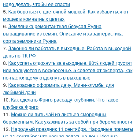
надо делать, чтобы ее спасти
5.
Как бороться с цветочной мошкой. Как избавиться от
мошек в комнатных цветах
6.
Земляника ремонтантная безусая Руяна
выращивание из семян. Описание и характеристика
сорта земляники Руяна
7.
Законно ли работать в выходные. Работа в выходной
день по ТК РФ
8.
Как успеть отдохнуть за выходные. 80% людей грустят
или волнуются в воскресенье. 5 советов от эксперта, как
по-настоящему отдохнуть в выходные
9.
Как красиво оформить дачу. Мини-клумбы для
любимой дачи
10.
Как сделать Фриго рассаду клубники. Что такое
клубника Фриго
11.
Можно ли пить чай из листьев смородины
беременным. Как ухаживать за собой при беременности
12.
Народный праздник 11 сентября. Народные приметы
на 11 сентября: что нельзя делать на день Иоанна