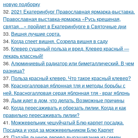
новую подборку
32.
2021 Екатеринбург Православная ярмарка-выставка.
Православная выставка-ярмарка «Русь крещеная,
святая…» пройдет в Екатеринбурге в Святочные дни
33.
Вишня лучшие сорта.
34.
Когда спеет вишня. Созрела вишня в саду
35.
Клевер сушеный польза и вред. Клевер красный —
лекарь классный!
36.
Алюминиевый радиатор или биметаллический. В чем
разница?
37.
Польза красный клевер. Что такое красный клевер?
38.
Красногалловая яблонная тля и методы борьбы с
ней. Красногалловая серая яблонная тля - враг яблонь
39.
Дым идет в дом, что делать. Возможные причины
40.
Когда пересаживать и обрезать лилии. Когда и как
правильно пересаживать лилии?
41.
Можжевельник чешуйчатый Блю-карпет посадка.
Посадка и уход за можжевельником Блю Карпет
42.
Папайя дынное дерево выращивание из семян.