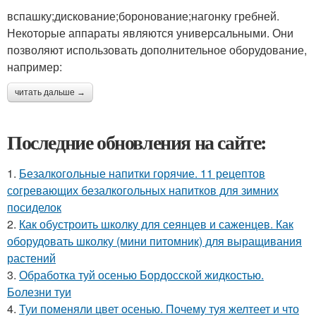
вспашку;дискование;боронование;нагонку гребней.
Некоторые аппараты являются универсальными. Они
позволяют использовать дополнительное оборудование,
например:
читать дальше →
Последние обновления на сайте:
1.
Безалкогольные напитки горячие. 11 рецептов
согревающих безалкогольных напитков для зимних
посиделок
2.
Как обустроить школку для сеянцев и саженцев. Как
оборудовать школку (мини питомник) для выращивания
растений
3.
Обработка туй осенью Бордосской жидкостью.
Болезни туи
4.
Туи поменяли цвет осенью. Почему туя желтеет и что