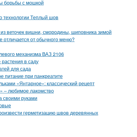
ды борьбы с мошкой
о технологии Теплый шов
аи из веточек вишни, смородины, шиповника зимой
те отличается от обычного меню?
улевого механизма ВАЗ 2106
 растения в саду
атей для сада
е питание при панкреатите
ольками «Янтарное»: классический рецепт
» – любимое лакомство
а своими руками
ловые
произвести герметизацию швов деревянных