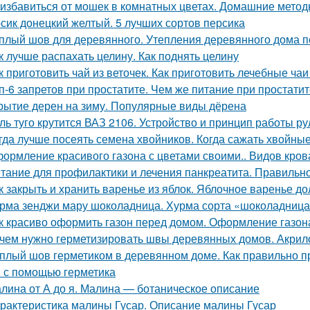
 избавиться от мошек в комнатных цветах. Домашние мето
сик донецкий желтый. 5 лучших сортов персика
плый шов для деревянного. Утепления деревянного дома п
к лучше распахать целину. Как поднять целину
к приготовить чай из веточек. Как приготовить лечебные ч
п-6 запретов при простатите. Чем же питание при простати
рытие дерен на зиму. Популярные виды дёрена
ль туго крутится ВАЗ 2106. Устройство и принцип работы р
гда лучше посеять семена хвойников. Когда сажать хвойные
ормление красивого газона с цветами своими.. Видов кров
тание для профилактики и лечения панкреатита. Правильно
к закрыть и хранить варенье из яблок. Яблочное варенье д
рма зенджи мару шоколадница. Хурма сорта «шоколадница
к красиво оформить газон перед домом. Оформление газон
чем нужно герметизировать швы деревянных домов. Акри
плый шов герметиком в деревянном доме. Как правильно 
 с помощью герметика
лина от А до я. Малина — ботаническое описание
рактеристика малины Гусар. Описание малины Гусар