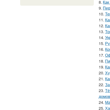
8.
Как
9.
Пер
10.
Те
11.
Ка
12.
Ка
13.
То
14.
Ук
15.
Ру
16.
Ко
17.
Оф
18.
Пи
19.
Ка
20.
Ху
21.
Ка
22.
За
23.
Тё
домов
24.
Ма
25.
Ха