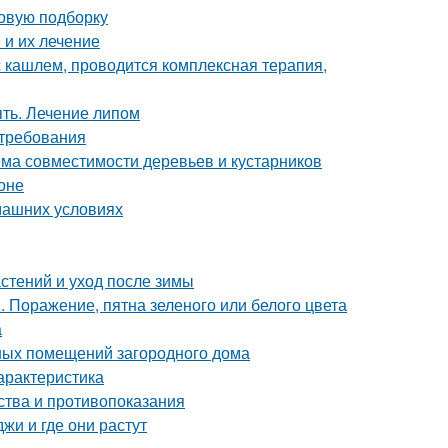
новую подборку
и их лечение
 кашлем, проводится комплексная терапия,
ять. Лечение липом
 требования
ема совместимости деревьев и кустарников
оне
машних условиях
стений и уход после зимы
 Поражение, пятна зеленого или белого цвета
а
ных помещений загородного дома
арактеристика
ства и противопоказания
жи и где они растут