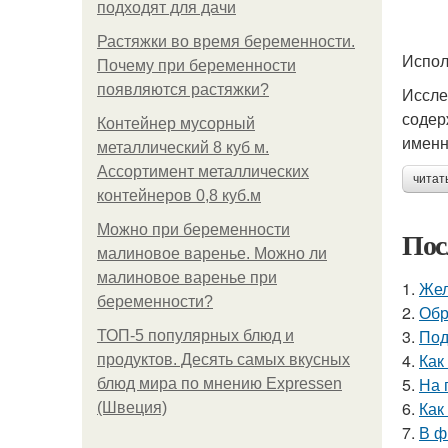
подходят для дачи
Растяжки во время беременности.
Испол
Почему при беременности
появляются растяжки?
Иссле
содер
Контейнер мусорный
именн
металлический 8 куб м.
Ассортимент металлических
читат
контейнеров 0,8 куб.м
Можно при беременности
Пос
малиновое варенье. Можно ли
малиновое варенье при
1.
Жел
беременности?
2.
Обр
3.
Под
ТОП-5 популярных блюд и
4.
Как
продуктов. Десять самых вкусных
5.
На 
блюд мира по мнению Expressen
6.
Как
(Швеция)
7.
В ф