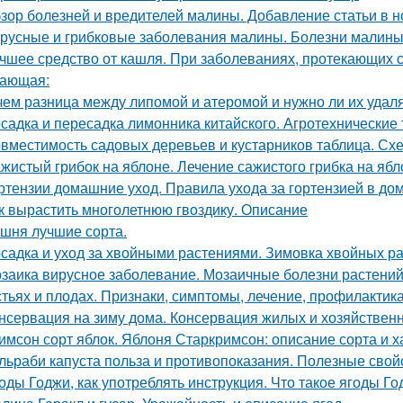
зор болезней и вредителей малины. Добавление статьи в 
русные и грибковые заболевания малины. Болезни малины 
чшее средство от кашля. При заболеваниях, протекающих с
ающая:
чем разница между липомой и атеромой и нужно ли их удал
садка и пересадка лимонника китайского. Агротехнические
вместимость садовых деревьев и кустарников таблица. Сх
жистый грибок на яблоне. Лечение сажистого грибка на ябл
ртензии домашние уход. Правила ухода за гортензией в до
к вырастить многолетнюю гвоздику. Описание
шня лучшие сорта.
садка и уход за хвойными растениями. Зимовка хвойных ра
заика вирусное заболевание. Мозаичные болезни растений.
стьях и плодах. Признаки, симптомы, лечение, профилактик
нсервация на зиму дома. Консервация жилых и хозяйствен
имсон сорт яблок. Яблоня Старкримсон: описание сорта и х
льраби капуста польза и противопоказания. Полезные свой
оды Годжи, как употреблять инструкция. Что такое ягоды Год