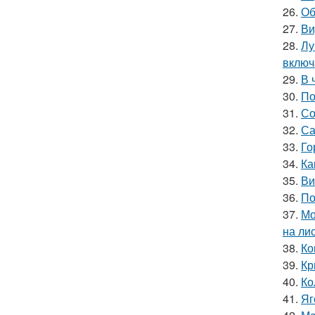
26.
Об
27.
Ви
28.
Лу
включ
29.
В 
30.
По
31.
Со
32.
Са
33.
Го
34.
Ка
35.
Ви
36.
По
37.
Мо
на ли
38.
Ко
39.
Кр
40.
Ко
41.
Яг