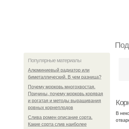
Под
Популярные материалы
Алюминиевый радиатор или
биметаллический. В чем разница?
Почему морковь многохвостая.
Причины, почему морковь корявая
и рогатая и методы выращивания
Кор
ровных корнеплодов
В нек
Слива ромен описание сорта.
отвар
Какие сорта слив наиболее