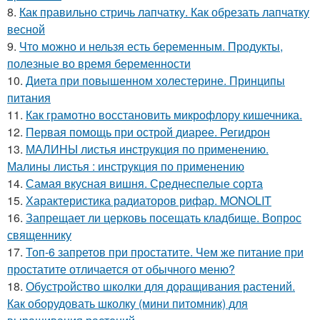
8.
Как правильно стричь лапчатку. Как обрезать лапчатку
весной
9.
Что можно и нельзя есть беременным. Продукты,
полезные во время беременности
10.
Диета при повышенном холестерине. Принципы
питания
11.
Как грамотно восстановить микрофлору кишечника.
12.
Первая помощь при острой диарее. Регидрон
13.
МАЛИНЫ листья инструкция по применению.
Малины листья : инструкция по применению
14.
Самая вкусная вишня. Среднеспелые сорта
15.
Характеристика радиаторов рифар. MONOLIT
16.
Запрещает ли церковь посещать кладбище. Вопрос
священнику
17.
Топ-6 запретов при простатите. Чем же питание при
простатите отличается от обычного меню?
18.
Обустройство школки для доращивания растений.
Как оборудовать школку (мини питомник) для