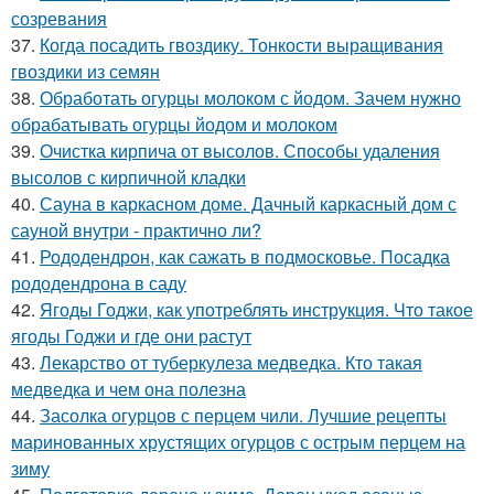
созревания
37.
Когда посадить гвоздику. Тонкости выращивания
гвоздики из семян
38.
Обработать огурцы молоком с йодом. Зачем нужно
обрабатывать огурцы йодом и молоком
39.
Очистка кирпича от высолов. Способы удаления
высолов с кирпичной кладки
40.
Сауна в каркасном доме. Дачный каркасный дом с
сауной внутри - практично ли?
41.
Рододендрон, как сажать в подмосковье. Посадка
рододендрона в саду
42.
Ягоды Годжи, как употреблять инструкция. Что такое
ягоды Годжи и где они растут
43.
Лекарство от туберкулеза медведка. Кто такая
медведка и чем она полезна
44.
Засолка огурцов с перцем чили. Лучшие рецепты
маринованных хрустящих огурцов с острым перцем на
зиму