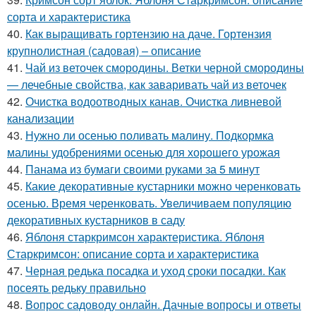
сорта и характеристика
40.
Как выращивать гортензию на даче. Гортензия
крупнолистная (садовая) – описание
41.
Чай из веточек смородины. Ветки черной смородины
— лечебные свойства, как заваривать чай из веточек
42.
Очистка водоотводных канав. Очистка ливневой
канализации
43.
Нужно ли осенью поливать малину. Подкормка
малины удобрениями осенью для хорошего урожая
44.
Панама из бумаги своими руками за 5 минут
45.
Какие декоративные кустарники можно черенковать
осенью. Время черенковать. Увеличиваем популяцию
декоративных кустарников в саду
46.
Яблоня старкримсон характеристика. Яблоня
Старкримсон: описание сорта и характеристика
47.
Черная редька посадка и уход сроки посадки. Как
посеять редьку правильно
48.
Вопрос садоводу онлайн. Дачные вопросы и ответы