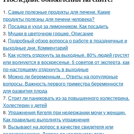
1.
Самые полезные продукты для печени. Какие
продукты полезны для печени человека?
2.
Посадка и уход за лимонником. Как посадить
3.
Мушки в цветочном горшке. Описание
4.
Подробный обзор вопроса о работе в праздничные и
выходные дни. Комментарий
5.
Как успеть отдохнуть за выходные. 80% людей грустят
или волнуются в воскресенье. 5 советов от эксперта, как
по-настоящему отдохнуть в выходные
6.
Можно ли беременным… Ответы на популярные
вопросы. Важность первого триместра беременности
для развития плода
7.
Стоит ли паниковать из-за повышенного холестерина.
Холестерин у детей
8.
Упражнения Кегеля при недержании мочи у женщин.
Как правильно выполнять упражнения
9.
Вызывают на допрос в качестве свидетеля или
подозреваемого. Допрос по уголовному делу