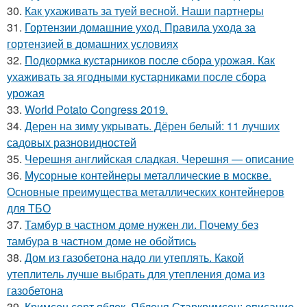
30.
Как ухаживать за туей весной. Наши партнеры
31.
Гортензии домашние уход. Правила ухода за
гортензией в домашних условиях
32.
Подкормка кустарников после сбора урожая. Как
ухаживать за ягодными кустарниками после сбора
урожая
33.
World Potato Congress 2019.
34.
Дерен на зиму укрывать. Дёрен белый: 11 лучших
садовых разновидностей
35.
Черешня английская сладкая. Черешня — описание
36.
Мусорные контейнеры металлические в москве.
Основные преимущества металлических контейнеров
для ТБО
37.
Тамбур в частном доме нужен ли. Почему без
тамбура в частном доме не обойтись
38.
Дом из газобетона надо ли утеплять. Какой
утеплитель лучше выбрать для утепления дома из
газобетона
39.
Кримсон сорт яблок. Яблоня Старкримсон: описание