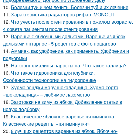
10.
Болезни туи и чем лечить. Болезни туй и их лечение
11.
Характеристика радиаторов рифар. MONOLIT
12.
Что учесть после стентирования в пожилом возрасте.
4 совета пациентам после стентирования
13.
Варенье с яблочными дольками. Варенье из яблок
дольками янтарное - 5 рецептов с фото пошагово
14.
Аммиак, как удобрение, как применять. Удобрения и
подкормки
15.
На корнях малины наросты на. Что такое галлица?
16.
Что такое гидропоника для клубники.
Особенности технологии на гидропонике
17.
Хурма зенджи мару шоколадница. Хурма сорта
«шоколадница» – любимое лакомство
18.
Заготовки на зиму из яблок. Добавление статьи в
новую подборку
19.
Классическое яблочное варенье пятиминутка.
Классические рецепты «пятиминутки»
20.
8 лучших рецептов варенья из яблок. Яблочно-