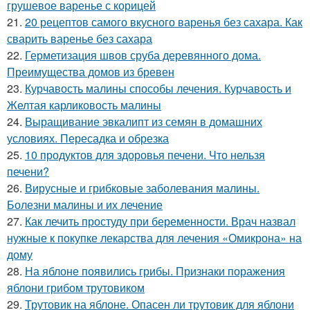
грушевое варенье с корицей
21.
20 рецептов самого вкусного варенья без сахара. Как
сварить варенье без сахара
22.
Герметизация швов сруба деревянного дома.
Преимущества домов из бревен
23.
Курчавость малины способы лечения. Курчавость и
Желтая карликовость малины
24.
Выращивание эвкалипт из семян в домашних
условиях. Пересадка и обрезка
25.
10 продуктов для здоровья печени. Что нельзя
печени?
26.
Вирусные и грибковые заболевания малины.
Болезни малины и их лечение
27.
Как лечить простуду при беременности. Врач назвал
нужные к покупке лекарства для лечения «Омикрона» на
дому
28.
На яблоне появились грибы. Признаки поражения
яблони грибом трутовиком
29.
Трутовик на яблоне. Опасен ли трутовик для яблони