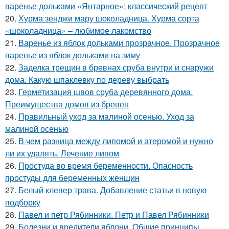
варенье дольками «Янтарное»: классический рецепт
20.
Хурма зенджи мару шоколадница. Хурма сорта
«шоколадница» – любимое лакомство
21.
Варенье из яблок дольками прозрачное. Прозрачное
варенье из яблок дольками на зиму
22.
Заделка трещин в бревнах сруба внутри и снаружи
дома. Какую шпаклевку по дереву выбрать
23.
Герметизация швов сруба деревянного дома.
Преимущества домов из бревен
24.
Правильный уход за малиной осенью. Уход за
малиной осенью
25.
В чем разница между липомой и атеромой и нужно
ли их удалять. Лечение липом
26.
Простуда во время беременности. Опасность
простуды для беременных женщин
27.
Белый клевер трава. Добавление статьи в новую
подборку
28.
Павел и петр Рябинники. Петр и Павел Рябинники
29.
Болезни и вредители яблони. Общие принципы