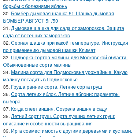
борьбы с болезнями яблонь
30.
Бомбер дымовая шашка 5г. Шашка дымовая
БОМБЕР АВГУСТ 5г /50
31.
Дымовая шашка для сада от заморозков. Защита
сада от весенних заморозков
32.
Серная шашка при какой температуре. Инструкция
по применению дымовой шашки Климат
33.
Подборка сортов малины для Московской области.
Обыкновенные сорта малины
34.
Малина сорта для Подмосковья урожайные. Какую
малину посадить в Подмосковье
35.
Груша ранние сорта. Летние сорта груш
36.
Сорта летних яблок. Летние яблони: параметры
выбора
37.
Когда спеет вишня. Созрела вишня в саду
38.
Летний сорт груш. Сорта лучших летних груш:
описание и особенности выращивания
39.
Ирга совместимость с другими деревьями и кустами.