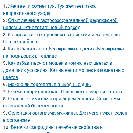
1.
Желтеет и сохнет туя. Туя желтеет из-за
неправильного ухода
2.
Опыт лечения гастроэзофагеальной рефлюксной
болезни. Этиология: новый подход
3.
5 самых частых проблем с хвойными и их решение.
Шютте хвойных
4.
Как избавиться от белокрылки в цветах. Белокрылка
на помидорах в теплице
5.
Как избавиться от мошек в комнатных цветах в
домашних условиях. Как вывести мошек из комнатных
цветов
6.
Можно ли торговать в выходные дни.
7.
О чем говорит ваш кал. Признаки нездорового кала
8.
Опасные симптомы при беременности. Симптомы
осложнений беременности
9.
Селен для организма мужчины. Для чего нужен селен
в организме
10.
Веточки смородины лечебные свойства и