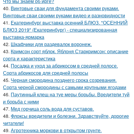
Что мы знаем об ирге?
40.
Винтовые сваи для фундамента своими руками.
Винтовые сваи своими руками видео и разновидности
41.
Екатеринбург выставка осенний БЛЮЗ. "ОСЕННИЙ
БЛЮЗ 2019" (Екатеринбург) - специализированная
выставка-ярмарка
42.
Шкафчики для раздевалок воронеж.
43.
Кримсон сорт яблок. Яблоня Старкримсон: описание
сорта и характеристика
44.
Посадка и уход за абрикосом в средней полосе.
Сорта абрикосов для средней полосы
45.
Черная смородина позднего срока созревания.
Сорта черной смородины с самыми крупными ягодами
46.
Паутинный клещ на туе меры борьбы. Вредители туй
и борьба с ними
47.
Мед горчица соль вода для суставов.
48.
Флоксы вредители и болезни. Здравствуйте, дорогие
читатели!
49.
Агротехника моркови в открытом грунте.