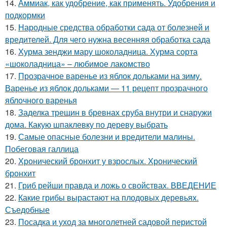
14.
Аммиак, как удобрение, как применять. Удобрения и
подкормки
15.
Народные средства обработки сада от болезней и
вредителей. Для чего нужна весенняя обработка сада
16.
Хурма зенджи мару шоколадница. Хурма сорта
«шоколадница» – любимое лакомство
17.
Прозрачное варенье из яблок дольками на зиму.
Варенье из яблок дольками — 11 рецепт прозрачного
яблочного варенья
18.
Заделка трещин в бревнах сруба внутри и снаружи
дома. Какую шпаклевку по дереву выбрать
19.
Самые опасные болезни и вредители малины.
Побеговая галлица
20.
Хронический бронхит у взрослых. Хронический
бронхит
21.
Гриб рейши правда и ложь о свойствах. ВВЕДЕНИЕ
22.
Какие грибы вырастают на плодовых деревьях.
Съедобные
23.
Посадка и уход за многолетней садовой перистой