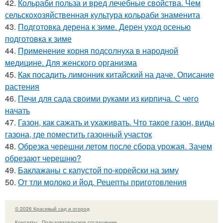
42.
Кольраби польза и вред лечебные свойства. Чем
сельскохозяйственная культура кольраби знаменита
43.
Подготовка дерена к зиме. Дерен уход осенью
подготовка к зиме
44.
Применение корня подсолнуха в народной
медицине. Для женского организма
45.
Как посадить лимонник китайский на даче. Описание
растения
46.
Печи для сада своими руками из кирпича. С чего
начать
47.
Газон, как сажать и ухаживать. Что такое газон, виды
газона, где поместить газонный участок
48.
Обрезка черешни летом после сбора урожая. Зачем
обрезают черешню?
49.
Баклажаны с капустой по-корейски на зиму
50.
От тли молоко и йод. Рецепты приготовления
© 2026 Красивый сад и огород
Контакты
Пользовательское соглашение