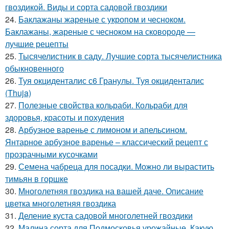
гвоздикой. Виды и сорта садовой гвоздики
24.
Баклажаны жареные с укропом и чесноком.
Баклажаны, жареные с чесноком на сковороде —
лучшие рецепты
25.
Тысячелистник в саду. Лучшие сорта тысячелистника
обыкновенного
26.
Туя окциденталис с6 Гранулы. Туя окциденталис
(Thuja)
27.
Полезные свойства кольраби. Кольраби для
здоровья, красоты и похудения
28.
Арбузное варенье с лимоном и апельсином.
Янтарное арбузное варенье – классический рецепт с
прозрачными кусочками
29.
Семена чабреца для посадки. Можно ли вырастить
тимьян в горшке
30.
Многолетняя гвоздика на вашей даче. Описание
цветка многолетняя гвоздика
31.
Деление куста садовой многолетней гвоздики
32.
Малина сорта для Подмосковья урожайные. Какую