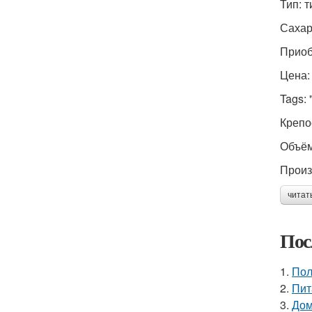
Тип: 
Сахар
Приоб
Цена:
Tags: 
Крепо
Объём
Произ
читат
Пос
1.
Пол
2.
Пит
3.
Дом