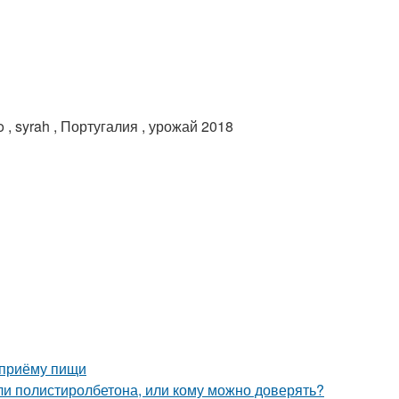
ao , syrah , Португалия , урожай 2018
 приёму пищи
ли полистиролбетона, или кому можно доверять?