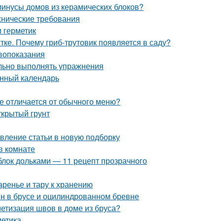
минусы домов из керамических блоков?
ехнические требования
и герметик
ке. Почему гриб-трутовик появляется в саду?
ивопоказания
ильно выполнять упражнения
унный календарь
те отличается от обычного меню?
ткрытый грунт
вление статьи в новую подборку
в комнате
блок дольками — 11 рецепт прозрачного
аренье и тару к хранению
ин в брусе и оцилиндрованном бревне
етизация швов в доме из бруса?
метика