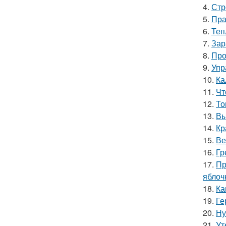
4.
Стр
5.
Пра
6.
Теп
7.
Зар
8.
Про
9.
Упр
10.
Ка
11.
Чт
12.
То
13.
Вы
14.
Кр
15.
Ве
16.
Гр
17.
Пр
яблоч
18.
Ка
19.
Ге
20.
Ну
21.
Ут