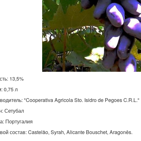
сть: 13,5%
: 0,75 л
одитель: "Cooperativa Agricola Sto. Isidro de Pegoes C.R.L."
н: Сетубал
а: Португалия
ой состав: Castelão, Syrah, Alicante Bouschet, Aragonês.