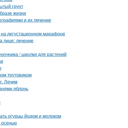
рытый грунт
образе жизни
ографиями и их лечение
к на дегустационном марафоне
а лице: лечение
еночника / школки для растений
ии
е
бом трутовиком
е. Лечим
знями яблонь
е
ать огурцы йодом и молоком
м осенью