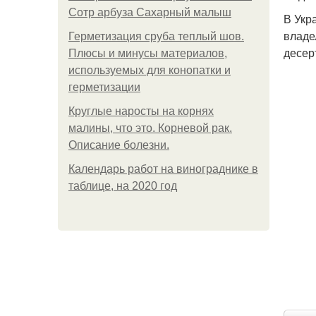
Сотр арбуза Сахарный малыш
В Укр
владе
Герметизация сруба теплый шов.
десер
Плюсы и минусы материалов,
используемых для конопатки и
герметизации
Круглые наросты на корнях
малины, что это. Корневой рак.
Описание болезни.
Календарь работ на винограднике в
таблице, на 2020 год