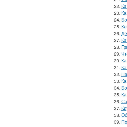
22.
Ка
23.
Ка
24.
Бо
25.
Кл
26.
Де
27.
Ка
28.
Гр
29.
Чт
30.
Ка
31.
Ка
32.
На
33.
Ка
34.
Бо
35.
Ка
36.
Са
37.
Кр
38.
Об
39.
По