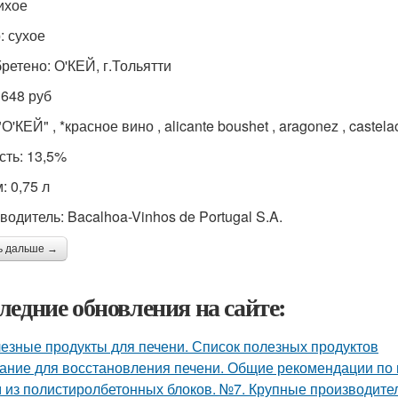
тихое
: сухое
ретено: О'КЕЙ, г.Тольятти
 648 руб
"О'КЕЙ" , *красное вино , alicante boushet , aragonez , castel
сть: 13,5%
: 0,75 л
водитель: Bacalhoa-Vinhos de Portugal S.A.
ь дальше →
ледние обновления на сайте:
езные продукты для печени. Список полезных продуктов
ание для восстановления печени. Общие рекомендации по
 из полистиролбетонных блоков. №7. Крупные производите