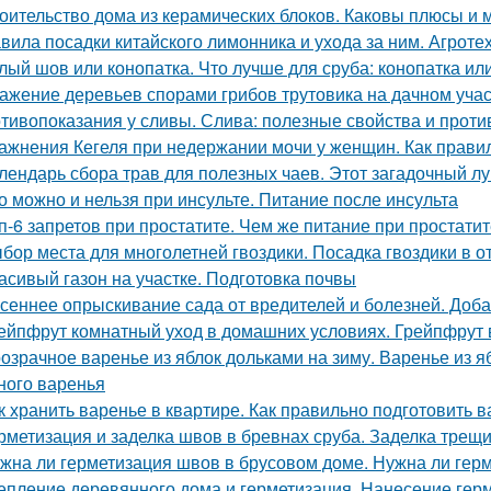
оительство дома из керамических блоков. Каковы плюсы и 
вила посадки китайского лимонника и ухода за ним. Агрот
лый шов или конопатка. Что лучше для сруба: конопатка ил
ажение деревьев спорами грибов трутовика на дачном участ
тивопоказания у сливы. Слива: полезные свойства и прот
ажнения Кегеля при недержании мочи у женщин. Как прав
лендарь сбора трав для полезных чаев. Этот загадочный л
о можно и нельзя при инсульте. Питание после инсульта
п-6 запретов при простатите. Чем же питание при простати
бор места для многолетней гвоздики. Посадка гвоздики в о
асивый газон на участке. Подготовка почвы
сеннее опрыскивание сада от вредителей и болезней. Доба
ейпфрут комнатный уход в домашних условиях. Грейпфрут 
озрачное варенье из яблок дольками на зиму. Варенье из я
ного варенья
к хранить варенье в квартире. Как правильно подготовить в
рметизация и заделка швов в бревнах сруба. Заделка трещ
жна ли герметизация швов в брусовом доме. Нужна ли герм
епление деревянного дома и герметизация. Нанесение гер