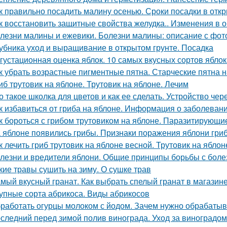
к правильно посадить малину осенью. Сроки посадки в отк
к восстановить защитные свойства желудка.. Изменения в 
лезни малины и ежевики. Болезни малины: описание с фот
убника уход и выращивание в открытом грунте. Посадка
густационная оценка яблок. 10 самых вкусных сортов ябло
к убрать возрастные пигментные пятна. Старческие пятна н
иб трутовик на яблоне. Трутовик на яблоне. Лечим
о такое школка для цветов и как ее сделать. Устройство чер
к избавиться от гриба на яблоне. Информация о заболеван
к бороться с грибом трутовиком на яблоне. Паразитирующи
 яблоне появились грибы. Признаки поражения яблони гри
к лечить гриб трутовик на яблоне весной. Трутовик на яблон
лезни и вредители яблони. Общие принципы борьбы с боле
кие травы сушить на зиму. О сушке трав
мый вкусный гранат. Как выбрать спелый гранат в магазин
упные сорта абрикоса. Виды абрикосов
работать огурцы молоком с йодом. Зачем нужно обрабатыв
следний перед зимой полив винограда. Уход за виноградо