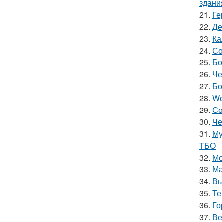
здани
21.
Ге
22.
Де
23.
Ка
24.
Со
25.
Бо
26.
Че
27.
Бо
28.
Wo
29.
Со
30.
Че
31.
Му
ТБО
32.
Мо
33.
Ма
34.
Вы
35.
Те
36.
Го
37.
Ве