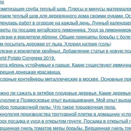
ях
рметизация сруба теплый шов. Плюсы и минусы материалов
лаем теплый шов для деревянного дома своими руками. О
лендарь работ в огороде на каждый день. Лунный календарь
веты по посадке китайского лимонника. Уход за лимоннико
лезни и вредители яблони. Общие принципы борьбы с боле
м посыпать дорожки от льда. Хлорид натрия (соль)
лезни и вредители хвойных. Добавление статьи в новую по
rld Potato Congress 2019.
рта яблонь устойчивые к парше. Какие существуют иммунны
решня донецкая красавица.
сорные контейнеры металлические в москве. Основные пр
жно ли сажать в октябре плодовые деревья. Какие деревья
гнолии в Подмосковье опыт выращивания. Мой опыт выра
бор торцовочной пилы. Что такое торцовочная пила.
хнология производства тротуарной плитки в домашних усло
рох посадка и уход в открытом грунте. Посадка в открытый 
ршинная гниль томатов меры борьбы. Вершинная гниль том