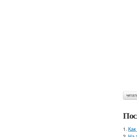
читат
Пос
1.
Как
2.
На 