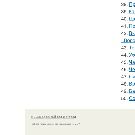
38.
Пр
39.
Ка
40.
Цв
41.
По
42.
Вы
«Воро
43.
Те
44.
Ух
45.
Ча
46.
Че
47.
Си
48.
Вр
49.
Ба
50.
Со
© 2026 Красивый сад и огород
Любите ли вы цветы, так как любим их мы?