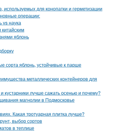
, используемых для конопатки и герметизации
сновные операции:
 vs наука
м китайским
знями яблонь
дборку
е сорта яблонь, устойчивые к парше
еимущества металлических контейнеров для
 и кустарники лучше сажать осенью и почему?
щивания магнолии в Подмосковье
виях. Какая тротуарная плитка лучше?
грунт, выбор сортов
атов в теплице