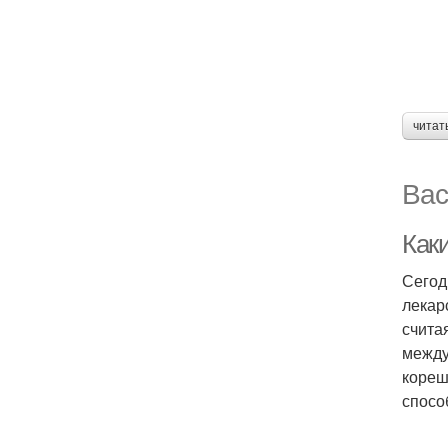
читат
Вас
Как
Сегод
лекар
счита
между
кореш
спосо