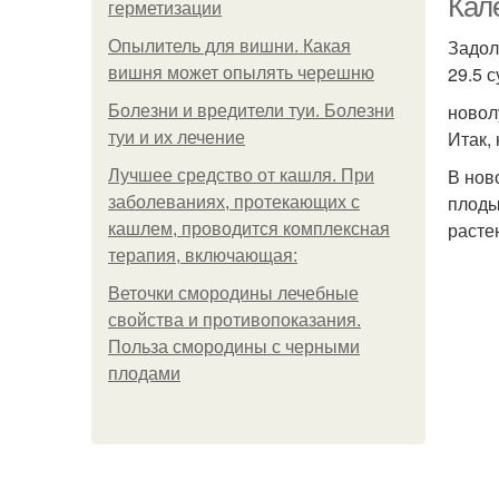
Кал
герметизации
Задол
Опылитель для вишни. Какая
29.5 
вишня может опылять черешню
новол
Болезни и вредители туи. Болезни
Итак,
туи и их лечение
В нов
Лучшее средство от кашля. При
плоды
заболеваниях, протекающих с
расте
кашлем, проводится комплексная
терапия, включающая:
Веточки смородины лечебные
свойства и противопоказания.
Польза смородины с черными
плодами