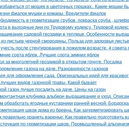
 избавиться от мошек в цветочных горшках.. Какие мошки б
езни фиалок мушки и комары. Вредители фиалок
бходимость в герметизации срубов. покраска сруба , шлифов
ота в выходные дни по Трудовому кодексу. Трудовой кодек
ащивание садовой гвоздики в теплице. Особенности выр
 из листьев черной смородины. Польза для здоровья листь
 учесть после стентирования в пожилом возрасте. 4 совета
мние сорта яблок. Лучшие сорта зимних яблок
од за многолетней гвоздикой в открытом грунте. Посадка
ормление газона на даче. Разновидности газонов
ея для оформления сада. Оригинальных идей для красивог
 лучших видов газонной травы. Какой бывает
кой газон лучше посадить на даче. Цены на газон
монтантная клубника альбион выращивание и уход. Описан
м обработать ягодные кустарники ранней весной. Бордоска
рметизация швов дома из бревна. Как загерметизировать 
к правильно хранить варенье. Как правильно подготовить в
струкция по герметизации швов. Промышленный альпинизм