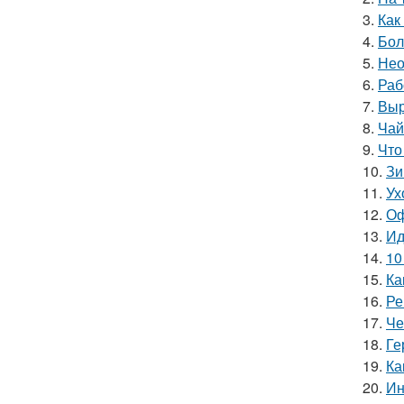
3.
Как
4.
Бол
5.
Нео
6.
Раб
7.
Выр
8.
Чай
9.
Что
10.
Зи
11.
Ух
12.
Оф
13.
Ид
14.
10
15.
Ка
16.
Ре
17.
Че
18.
Ге
19.
Ка
20.
Ин