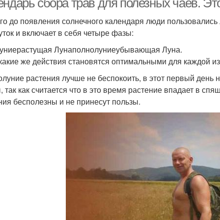
ендарь сбора трав для полезных чаев. Эт
го до появления солнечного календаря люди пользовались 
суток и включает в себя четыре фазы:
униерастущая Лунаполнолуниеубывающая Луна.
 какие же действия становятся оптимальными для каждой и
олуние растения лучше не беспокоить, в этот первый день н
, так как считается что в это время растение впадает в с
ния бесполезны и не принесут пользы.