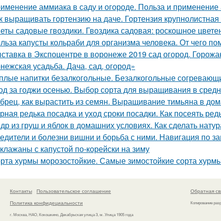
именение аммиака в саду и огороде. Польза и применение
к выращивать гортензию на даче. Гортензия крупнолистная 
еты садовые гвоздики. Гвоздика садовая: роскошное цвете
льза капусты кольраби для организма человека. От чего по
ставка в Экспоцентре в воронеже 2019 сад огород. Горожа
нежская усадьба. Дача, сад, огород»
плые напитки безалкогольные. Безалкогольные согревающи
од за годжи осенью. Выбор сорта для выращивания в сред
брец, как вырастить из семян. Выращивание тимьяна в до
рная редька посадка и уход сроки посадки. Как посеять ред
др из груш и яблок в домашних условиях. Как сделать нат
едители и болезни вишни и борьба с ними. Навигация по з
клажаны с капустой по-корейски на зиму
рта хурмы морозостойкие. Самые зимостойкие сорта хурм
Контакты
Пользовательское соглашение
Обратная св
Политика конфидециальности
Копирование раз
г. Москва, НАО, Кокошкино, Декабрьская улица 3, м. Улица 1905 года