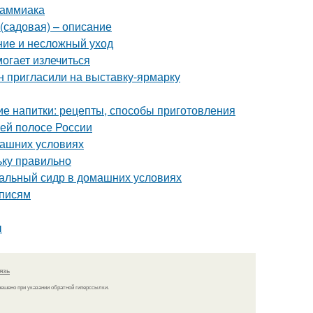
 аммиака
(садовая) – описание
ние и несложный уход
могает излечиться
н пригласили на выставку-ярмарку
е напитки: рецепты, способы приготовления
ней полосе России
машних условиях
ьку правильно
уральный сидр в домашних условиях
аписям
ы
язь
решено при указании обратной гиперссылки.