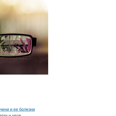
чени и ее болезни
етки и хвоя