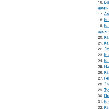
16.
Ви
начин
17.
Ам
18.
Ко
19.
Ка
вдохн
20.
Ка
21.
Ка
22.
Ле
23.
Кл
24.
Ка
25.
На
26.
Ка
27.
Ге
28.
За
29.
Ту
30.
По
31.
В 
32.
Ка