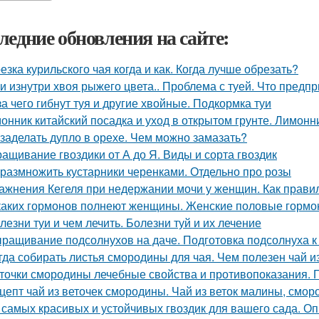
ледние обновления на сайте:
езка курильского чая когда и как. Когда лучше обрезать?
уи изнутри хвоя рыжего цвета.. Проблема с туей. Что предп
за чего гибнут туя и другие хвойные. Подкормка туи
онник китайский посадка и уход в открытом грунте. Лимон
 заделать дупло в орехе. Чем можно замазать?
ащивание гвоздики от А до Я. Виды и сорта гвоздик
 размножить кустарники черенками. Отдельно про розы
ажнения Кегеля при недержании мочи у женщин. Как прав
каких гормонов полнеют женщины. Женские половые гормо
лезни туи и чем лечить. Болезни туй и их лечение
ращивание подсолнухов на даче. Подготовка подсолнуха к
гда собирать листья смородины для чая. Чем полезен чай 
точки смородины лечебные свойства и противопоказания.
цепт чай из веточек смородины. Чай из веток малины, смо
 самых красивых и устойчивых гвоздик для вашего сада. Оп