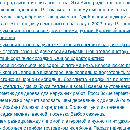
ноград либерти описание сорта. Эти Винограды прощает о
ающих садоводов. Рассказываю, почему именно эти сорта
миак, как удобрение, как применять. Удобрения и подкормк
гда сеять гвоздику семенами на рассаду в 2022 году. Разно
к украсить газон возле дома своими руками. Красивый пал
овения
к украсить газон на участке. Газоны и цветники на даче: ф
к сделать газон на даче своими руками. Пошаговая инструкц
тний сорт яблок сладкие. Общая характеристика
ассическое яблочное варенье пятиминутка. Классические 
к хранить варенье в квартире. Как правильно подготовить в
стойка из черной смородины без спирта и водки. 11 рецепт
к утеплить дом из бруса теплым швом. Нюансы внутреннего
рметик для дерева для наружных работ. Российские гермет
чем нужно герметизировать швы деревянных домов. Акри
я брабант болезни и вредители. Болезни туи и их лечение
садка малины весной и осенью. Выбор саженца
чем разница между липомой и атеромой и нужно ли их удал
к бороться с грибом трутовиком на яблоне. Паразитирующи