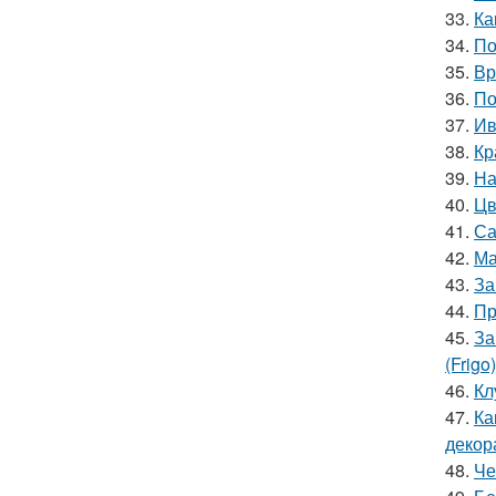
33.
Ка
34.
По
35.
Вр
36.
По
37.
Ив
38.
Кр
39.
На
40.
Цв
41.
Са
42.
Ма
43.
За
44.
Пр
45.
За
(Frigo)
46.
Кл
47.
Ка
декор
48.
Че