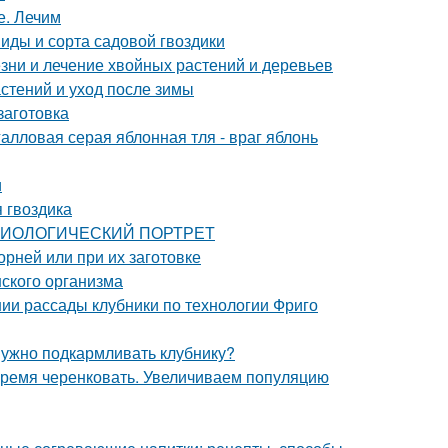
е. Лечим
Виды и сорта садовой гвоздики
езни и лечение хвойных растений и деревьев
стений и уход после зимы
заготовка
алловая серая яблонная тля - враг яблонь
и
 гвоздика
: БИОЛОГИЧЕСКИЙ ПОРТРЕТ
орней или при их заготовке
ского организма
нии рассады клубники по технологии Фриго
 нужно подкармливать клубнику?
Время черенковать. Увеличиваем популяцию