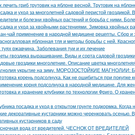
к лечить гриб трутовик на яблоне весной. Трутовик на яблон
садка и уход за многолетней садовой перистой гвоздикой. 
едители и болезни хвойных растений и борьба с ними. Бол
садка и уход за хвойными растениями. Зимовка хвойных ра
ан-чай применение в народной медицине рецепты. Сбор и 
асногалловая яблонная тля и методы борьбы с ней. Красног
 туях ржавчина. Заболевания туи и их лечение
еты гвоздика выращивание. Виды и сорта садовой гвоздик
довые гвоздики многолетние. Описание цветка многолетняя
гнолия укрытие на зиму. МОРОЗОСТОЙКИЕ МАГНОЛИИ
готовка корень подсолнуха. Как не ошибиться при покупке к
именение корня подсолнуха в народной медицине. Для жен
готовка и хранение клубники по технологии Фриго. О хране
убника посадка и уход в открытом грунте подкормка. Когда
кие декоративные кустарники можно черенковать осенью. 
ативных кустарников в саду
сночная вода от вредителей. ЧЕСНОК ОТ ВРЕДИТЕЛЕЙ