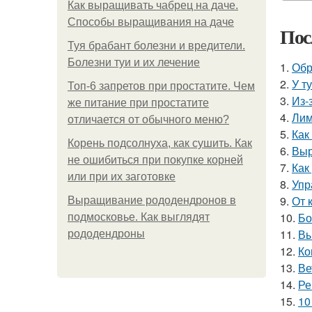
Как выращивать чабрец на даче.
Способы выращивания на даче
Пос
Туя брабант болезни и вредители.
Болезни туи и их лечение
1.
Обр
2.
У т
Топ-6 запретов при простатите. Чем
3.
Из-
же питание при простатите
4.
Лим
отличается от обычного меню?
5.
Как
Корень подсолнуха, как сушить. Как
6.
Выр
не ошибиться при покупке корней
7.
Как
или при их заготовке
8.
Упр
9.
От 
Выращивание рододендронов в
10.
Бо
подмосковье. Как выглядят
11.
Вы
рододендроны
12.
Ко
13.
Ве
14.
Ре
15.
10