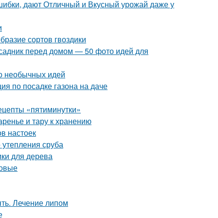
шибки, дают Отличный и Вкусный урожай даже у
и
образие сортов гвоздики
исадник перед домом — 50 фото идей для
ото необычных идей
ия по посадке газона на даче
рецепты «пятиминутки»
аренье и тару к хранению
ов настоек
 утепления сруба
ики для дерева
ловые
ять. Лечение липом
е