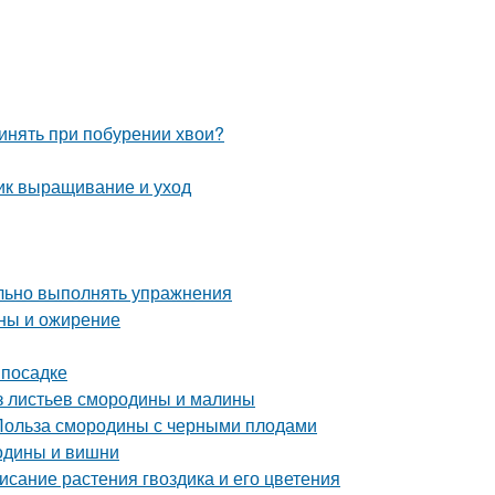
ринять при побурении хвои?
ник выращивание и уход
ильно выполнять упражнения
ны и ожирение
 посадке
из листьев смородины и малины
 Польза смородины с черными плодами
родины и вишни
исание растения гвоздика и его цветения