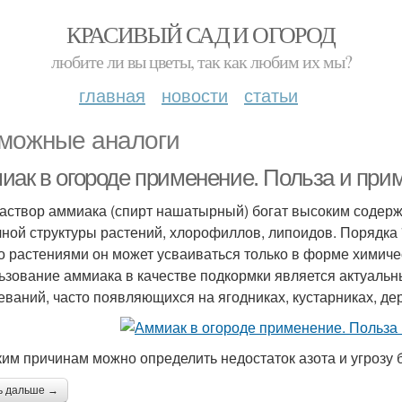
КРАСИВЫЙ САД И ОГОРОД
любите ли вы цветы, так как любим их мы?
главная
новости
статьи
можные аналоги
иак в огороде применение. Польза и при
аствор аммиака (спирт нашатырный) богат высоким содерж
чной структуры растений, хлорофиллов, липоидов. Порядка 
о растениями он может усваиваться только в форме химиче
ьзование аммиака в качестве подкормки является актуальн
еваний, часто появляющихся на ягодниках, кустарниках, де
ким причинам можно определить недостаток азота и угрозу 
ь дальше →