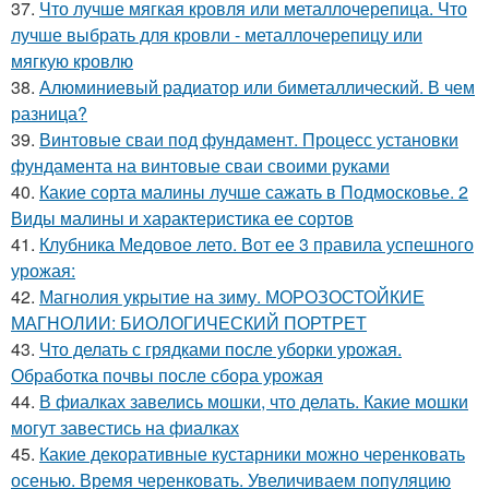
37.
Что лучше мягкая кровля или металлочерепица. Что
лучше выбрать для кровли - металлочерепицу или
мягкую кровлю
38.
Алюминиевый радиатор или биметаллический. В чем
разница?
39.
Винтовые сваи под фундамент. Процесс установки
фундамента на винтовые сваи своими руками
40.
Какие сорта малины лучше сажать в Подмосковье. 2
Виды малины и характеристика ее сортов
41.
Клубника Медовое лето. Вот ее 3 правила успешного
урожая:
42.
Магнолия укрытие на зиму. МОРОЗОСТОЙКИЕ
МАГНОЛИИ: БИОЛОГИЧЕСКИЙ ПОРТРЕТ
43.
Что делать с грядками после уборки урожая.
Обработка почвы после сбора урожая
44.
В фиалках завелись мошки, что делать. Какие мошки
могут завестись на фиалках
45.
Какие декоративные кустарники можно черенковать
осенью. Время черенковать. Увеличиваем популяцию