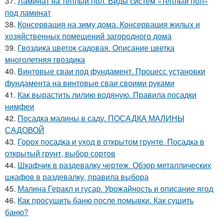
37.
Ламинат на теплый пол. Виды систем «теплый пол»
под ламинат
38.
Консервация на зиму дома. Консервация жилых и
хозяйственных помещений загородного дома
39.
Гвоздика цветок садовая. Описание цветка
многолетняя гвоздика
40.
Винтовые сваи под фундамент. Процесс установки
фундамента на винтовые сваи своими руками
41.
Как вырастить лилию водяную. Правила посадки
нимфеи
42.
Посадка малины в саду. ПОСАДКА МАЛИНЫ
САДОВОЙ
43.
Горох посадка и уход в открытом грунте. Посадка в
открытый грунт, выбор сортов
44.
Шкафчик в раздевалку чертеж. Обзор металлических
шкафов в раздевалку, правила выбора
45.
Малина Геракл и гусар. Урожайность и описание ягод
46.
Как просушить баню после помывки. Как сушить
баню?