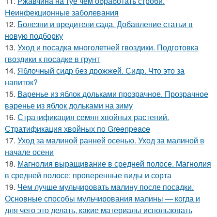
11.
Ржавчина на туе чем обработать строби.
Неинфекционные заболевания
12.
Болезни и вредители сада. Добавление статьи в
новую подборку
13.
Уход и посадка многолетней гвоздики. Подготовка
гвоздики к посадке в грунт
14.
Яблочный сидр без дрожжей. Сидр. Что это за
напиток?
15.
Варенье из яблок дольками прозрачное. Прозрачное
варенье из яблок дольками на зиму
16.
Стратификация семян хвойных растений.
Стратификация хвойных по Greenpeace
17.
Уход за малиной ранней осенью. Уход за малиной в
начале осени
18.
Магнолия выращивание в средней полосе. Магнолия
в средней полосе: проверенные виды и сорта
19.
Чем лучше мульчировать малину после посадки.
Основные способы мульчирования малины — когда и
для чего это делать, какие материалы использовать