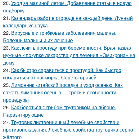
20.
Уход за малиной летом. Добавление статьи в новую
подборку
21.
Календарь работ в огороде на каждый день. Лунный
календарь vs наука
22.
Вирусные и грибковые заболевания малины.
Болезни малины и их лечение
23.
Как лечить простуду при беременности. Врач назвал
нужные к покупке лекарства для лечения «Омикрона» на
дому
24.
Как быстро справиться с простудой. Как быстро
избавиться от насморка. Советы врачей
25.
Лимонник китайский посадка и уход осенью. Как
сажать лимонник осенью — сроки и особенности
процедуры
26.
Как бороться с грибом трутовиком на яблоне.
Паразитирующие
27.
Трутовик лиственничный лечебные свойства и
противопоказания. Лечебные свойства трутовика серно-
жёлтого