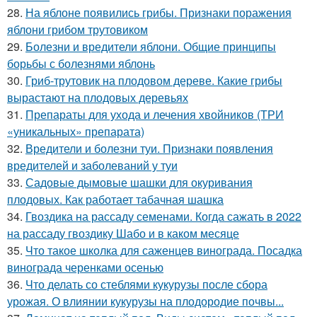
28.
На яблоне появились грибы. Признаки поражения
яблони грибом трутовиком
29.
Болезни и вредители яблони. Общие принципы
борьбы с болезнями яблонь
30.
Гриб-трутовик на плодовом дереве. Какие грибы
вырастают на плодовых деревьях
31.
Препараты для ухода и лечения хвойников (ТРИ
«уникальных» препарата)
32.
Вредители и болезни туи. Признаки появления
вредителей и заболеваний у туи
33.
Садовые дымовые шашки для окуривания
плодовых. Как работает табачная шашка
34.
Гвоздика на рассаду семенами. Когда сажать в 2022
на рассаду гвоздику Шабо и в каком месяце
35.
Что такое школка для саженцев винограда. Посадка
винограда черенками осенью
36.
Что делать со стеблями кукурузы после сбора
урожая. О влиянии кукурузы на плодородие почвы...