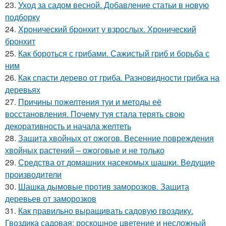
23.
Уход за садом весной. Добавление статьи в новую
подборку
24.
Хронический бронхит у взрослых. Хронический
бронхит
25.
Как бороться с грибами. Сажистый гриб и борьба с
ним
26.
Как спасти дерево от гриба. Разновидности грибка на
деревьях
27.
Причины пожелтения туи и методы её
восстановления. Почему туя стала терять свою
декоративность и начала желтеть
28.
Защита хвойных от ожогов. Весенние повреждения
хвойных растений – ожоговые и не только
29.
Средства от домашних насекомых шашки. Ведущие
производители
30.
Шашка дымовые против заморозков. Защита
деревьев от заморозков
31.
Как правильно выращивать садовую гвоздику.
Гвоздика садовая: роскошное цветение и несложный