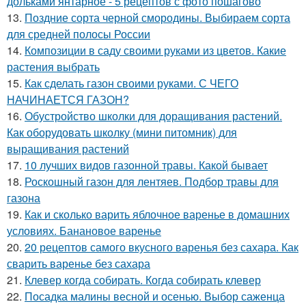
дольками янтарное - 5 рецептов с фото пошагово
13.
Поздние сорта черной смородины. Выбираем сорта
для средней полосы России
14.
Композиции в саду своими руками из цветов. Какие
растения выбрать
15.
Как сделать газон своими руками. С ЧЕГО
НАЧИНАЕТСЯ ГАЗОН?
16.
Обустройство школки для доращивания растений.
Как оборудовать школку (мини питомник) для
выращивания растений
17.
10 лучших видов газонной травы. Какой бывает
18.
Роскошный газон для лентяев. Подбор травы для
газона
19.
Как и сколько варить яблочное варенье в домашних
условиях. Банановое варенье
20.
20 рецептов самого вкусного варенья без сахара. Как
сварить варенье без сахара
21.
Клевер когда собирать. Когда собирать клевер
22.
Посадка малины весной и осенью. Выбор саженца