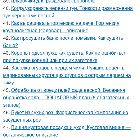
39.
Шкафчики для раздевалок воронеж.
40.
Когда укоренять черенки туи. Тонкости размножения
туи черенками весной
41.
Как выращивать гортензию на даче. Гортензия
крупнолистная (садовая) – описание
42.
Как просушить баню после помывки. Как сушить
баню?
43.
Корень подсолнуха, как сушить. Как не ошибиться
при покупке корней или при их заготовке
44.
Засолка огурцов с перцем чили. Лучшие рецепты
маринованных хрустящих огурцов с острым перцем на
зиму
45.
Обработка от вредителей сада весной. Весенняя
обработка сада – ПОШАГОВЫЙ план (6 обязательных
этапов)
46.
Букет из сухих роз. Флористическая композиция из
засушенных роз
47.
Вишня кустовая посадка и уход. Кустовая вишня —
ботаническое описание