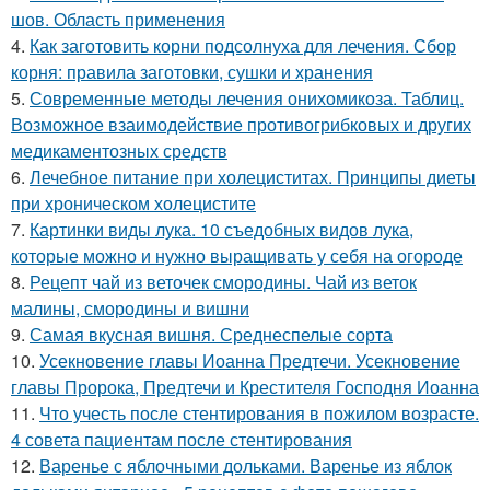
шов. Область применения
4.
Как заготовить корни подсолнуха для лечения. Сбор
корня: правила заготовки, сушки и хранения
5.
Современные методы лечения онихомикоза. Таблиц.
Возможное взаимодействие противогрибковых и других
медикаментозных средств
6.
Лечебное питание при холециститах. Принципы диеты
при хроническом холецистите
7.
Картинки виды лука. 10 съедобных видов лука,
которые можно и нужно выращивать у себя на огороде
8.
Рецепт чай из веточек смородины. Чай из веток
малины, смородины и вишни
9.
Самая вкусная вишня. Среднеспелые сорта
10.
Усекновение главы Иоанна Предтечи. Усекновение
главы Пророка, Предтечи и Крестителя Господня Иоанна
11.
Что учесть после стентирования в пожилом возрасте.
4 совета пациентам после стентирования
12.
Варенье с яблочными дольками. Варенье из яблок