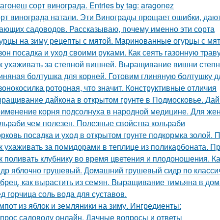
агонеш сорт винограда. Entries by tag: aragonez
рт винограда натали. Эти Винограды прощает ошибки, даю
ающих садоводов. Рассказываю, почему именно эти сорта
урцы на зиму рецепты с мятой. Маринованные огурцы с мя
зон посадка и уход своими руками. Как сеять газонную трав
к ухаживать за степной вишней. Выращивание вишни степн
иняная болтушка для корней. Готовим глиняную болтушку 
зонокосилка роторная, что значит. Конструктивные отличия
ращивание дайкона в открытом грунте в Подмосковье. Дайк
именение корня подсолнуха в народной медицине. Для жен
льраби чем полезен. Полезные свойства кольраби
рковь посадка и уход в открытом грунте подкормка золой. 
к ухаживать за помидорами в теплице из поликарбоната. П
к поливать клубнику во время цветения и плодоношения. К
др яблочно грушевый. Домашний грушевый сидр по класси
брец, как вырастить из семян. Выращивание тимьяна в до
д горчица соль вода для суставов.
мпот из яблок и земляники на зиму. Ингредиенты:
прос садоводу онлайн. Дачные вопросы и ответы