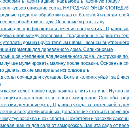
к оформить газон на даче. Как выбрать газонную траву?
лоня курьер описание сорта. НАРОДНАЯ ЭНЦИКЛОПЕД
родные средства обработки сада от болезней и вредителей
сенние обработки в саду. Основные угрозы саду
тание для профилактики и лечения панкреатита. Правильно
делка швов между бревнами – традиционные варианты гер
к утеплить дом из бруса теплым швом. Нюансы внутреннего
чший герметик для деревянного дома. Силиконовые
плый шов утепление для деревянного дома. Инструкция по
м лучше мульчировать малину после посадки. Основные сп
это делать, какие материалы использовать
д соль горчица для суставов. Боль в коленях уйдёт за 2 ча
з
и каком холестерине надо начинать пить статины. Нужно л
к защитить растения от весенних заморозков. Способы защ
ртензии домашние уход. Правила ухода за гортензией в до
лезни и вредители хвойных. Добавление статьи в новую по
чему туя засохла и как спасти. Пожелтели и засохли саженц
мовая шашка для сада от заморозков. Защита сада от вес