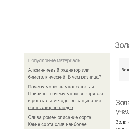
Зол
Популярные материалы
Зол
Алюминиевый радиатор или
биметаллический. В чем разница?
Почему морковь многохвостая.
Причины, почему морковь корявая
и рогатая и методы выращивания
Зол
ровных корнеплодов
уча
Слива ромен описание сорта.
Зола 
Какие сорта слив наиболее
крепк