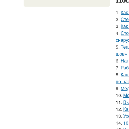
1.
Как
2.
Сте
3.
Как
4.
Сто
снару
5.
Теп
шов»
6.
Нат
7.
Раб
8.
Как
по-на
9.
Мед
10.
Мо
11.
Вы
12.
Ка
13.
Ух
14.
10