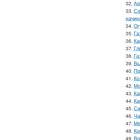
32.
Ар
33.
Со
начин
34.
Ог
35.
Га
36.
Ка
37.
Гл
38.
Га
39.
Вы
40.
Пр
41.
Ко
42.
Мо
43.
Ка
44.
Ка
45.
Си
46.
Ча
47.
Ме
48.
Ко
49.
Во