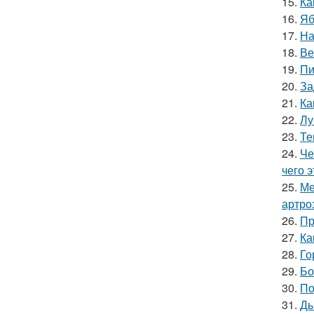
15.
Ка
16.
Яб
17.
На
18.
Ве
19.
Пи
20.
За
21.
Ка
22.
Лу
23.
Те
24.
Че
чего 
25.
Ме
артро
26.
Пр
27.
Ка
28.
Го
29.
Бо
30.
По
31.
Ды