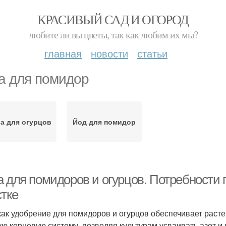
КРАСИВЫЙ САД И ОГОРОД
любите ли вы цветы, так как любим их мы?
главная
новости
статьи
а для помидор
а для огурцов
Йод для помидор
а для помидоров и огурцов. Потребности 
стке
как удобрение для помидоров и огурцов обеспечивает рас
ую корневую систему, позволяя культурам усваивать азот и