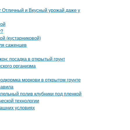
т Отличный и Вкусный урожай даже у
той
у?
ой (кустарниковой)
для саженцев
он: посадка в открытый грунт
ского организма
Подкормка моркови в открытом грунте
равила
апельный полив клубники под пленкой
ческой технологии
машних условиях