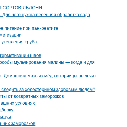
ИЯ СОРТОВ ЯБЛОНИ
. Для чего нужна весенняя обработка сада
е питание при панкреатите
метизации
 утепления сруба
 герметизации швов
особы мульчирования малины — когда и для
са: Домашняя мазь из мёда и горчицы вылечит
и следить за холестерином здоровым людям?
иты от возвратных заморозков
машних условиях
дборку
ы туи
енних заморозков