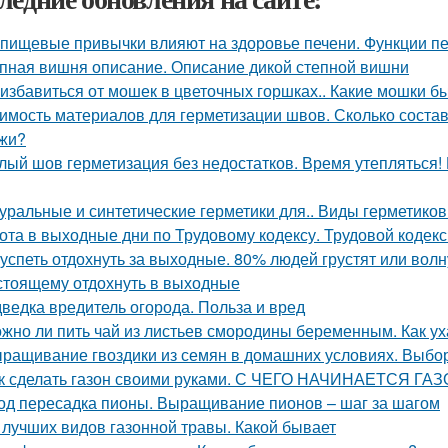
 пищевые привычки влияют на здоровье печени. Функции пе
пная вишня описание. Описание дикой степной вишни
 избавиться от мошек в цветочных горшках.. Какие мошки б
имость материалов для герметизации швов. Сколько состав
жи?
лый шов герметизация без недостатков. Время утепляться!
уральные и синтетические герметики для.. Виды герметиков
ота в выходные дни по Трудовому кодексу. Трудовой кодек
 успеть отдохнуть за выходные. 80% людей грустят или волну
стоящему отдохнуть в выходные
ведка вредитель огорода. Польза и вред
жно ли пить чай из листьев смородины беременным. Как ух
ращивание гвоздики из семян в домашних условиях. Выбор
к сделать газон своими руками. С ЧЕГО НАЧИНАЕТСЯ ГА
од пересадка пионы. Выращивание пионов – шаг за шагом
 лучших видов газонной травы. Какой бывает