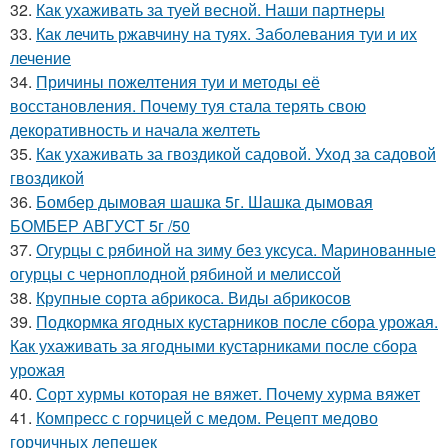
32.
Как ухаживать за туей весной. Наши партнеры
33.
Как лечить ржавчину на туях. Заболевания туи и их
лечение
34.
Причины пожелтения туи и методы её
восстановления. Почему туя стала терять свою
декоративность и начала желтеть
35.
Как ухаживать за гвоздикой садовой. Уход за садовой
гвоздикой
36.
Бомбер дымовая шашка 5г. Шашка дымовая
БОМБЕР АВГУСТ 5г /50
37.
Огурцы с рябиной на зиму без уксуса. Маринованные
огурцы с черноплодной рябиной и мелиссой
38.
Крупные сорта абрикоса. Виды абрикосов
39.
Подкормка ягодных кустарников после сбора урожая.
Как ухаживать за ягодными кустарниками после сбора
урожая
40.
Сорт хурмы которая не вяжет. Почему хурма вяжет
41.
Компресс с горчицей с медом. Рецепт медово
горчичных лепешек