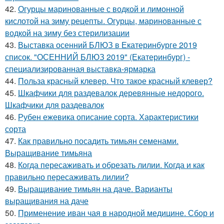
42.
Огурцы маринованные с водкой и лимонной
кислотой на зиму рецепты. Огурцы, маринованные с
водкой на зиму без стерилизации
43.
Выставка осенний БЛЮЗ в Екатеринбурге 2019
список. "ОСЕННИЙ БЛЮЗ 2019" (Екатеринбург) -
специализированная выставка-ярмарка
44.
Польза красный клевер. Что такое красный клевер?
45.
Шкафчики для раздевалок деревянные недорого.
Шкафчики для раздевалок
46.
Рубен ежевика описание сорта. Характеристики
сорта
47.
Как правильно посадить тимьян семенами.
Выращивание тимьяна
48.
Когда пересаживать и обрезать лилии. Когда и как
правильно пересаживать лилии?
49.
Выращивание тимьян на даче. Варианты
выращивания на даче
50.
Применение иван чая в народной медицине. Сбор и