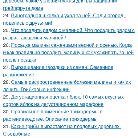
деревом. Какие условия нужны для выращивания
грейпфрута дома
24.
Виноградная школка и уход за ней. Сад и огород -
поделись с друзьями!
25.
Что посадить рядом с малиной. Что посадить рядом с
разрастающейся малиной?
26.
Посадка малины саженцами весной и осенью. Когда
и как правильно посадить малину и как ухаживать за ней
после посадки
27.
Выращивание гвоздики из семян. Семенное
размножение
28.
Самые распространенные болезни малины и как их
лечить. Грибковые инфекции
29.
Дегустационная оценка яблок. 10 самых вкусных
сортов яблок на дегустационном марафоне
30.
Правильное применение триходермы в
растениеводстве. Описание триходермы
31.
Какие грибы вырастают на плодовых деревьях.
Съедобные