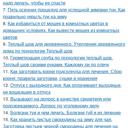
надо делать, чтобы ее спасти
7.
Пять осенних процедур для успешной зимовки туи. Как
правильно укрыть туи на зиму
8.
Как избавиться от мошек в комнатных цветах в
домашних условиях. Как вывести мошек из комнатных
цветов
9.
Теплый шов для деревянного. Утепления деревянного
дома по технологии Теплый шов
10.
Герметизация сруба по технологии теплый шов.
Теплый шов своими руками. Каждому ли по плечу
11.
Как заготовить корни подсолнуха для лечения. Сбор
корня: правила заготовки, сушки и хранения
12.
Отпуск с выходного дня. Как оплачивают выходные,
не вошедшие в отпуск
13.
Вызывают на допрос в качестве свидетеля или
подозреваемого. Допрос по уголовному делу
14.
Болезни туи и чем лечить. Болезни туй и их лечение
15.
Как хранить листья смородины на зиму для чая.
Заготовка листьев черной смородины для лечения на