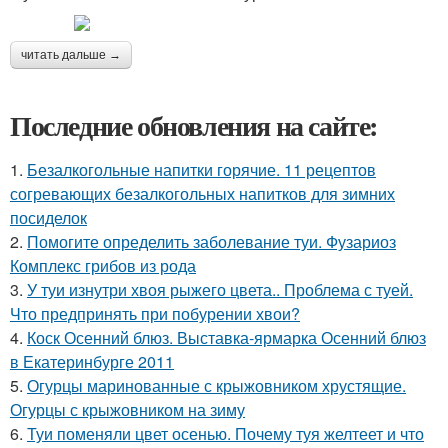
читать дальше →
Последние обновления на сайте:
1.
Безалкогольные напитки горячие. 11 рецептов
согревающих безалкогольных напитков для зимних
посиделок
2.
Помогите определить заболевание туи. Фузариоз
Комплекс грибов из рода
3.
У туи изнутри хвоя рыжего цвета.. Проблема с туей.
Что предпринять при побурении хвои?
4.
Коск Осенний блюз. Выставка-ярмарка Осенний блюз
в Екатеринбурге 2011
5.
Огурцы маринованные с крыжовником хрустящие.
Огурцы с крыжовником на зиму
6.
Туи поменяли цвет осенью. Почему туя желтеет и что