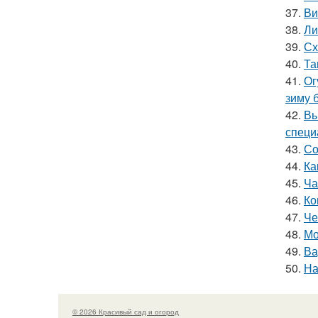
37.
Ви
38.
Ли
39.
Сх
40.
Та
41.
Ог
зиму 
42.
Вы
специ
43.
Со
44.
Ка
45.
Ча
46.
Ко
47.
Че
48.
Мо
49.
Ва
50.
На
© 2026 Красивый сад и огород