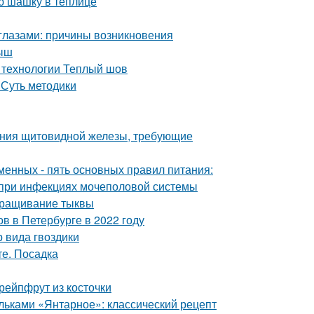
ю шашку в теплице
глазами: причины возникновения
лыш
 технологии Теплый шов
 Суть методики
ания щитовидной железы, требующие
менных - пять основных правил питания:
 при инфекциях мочеполовой системы
ыращивание тыквы
в в Петербурге в 2022 году
 вида гвоздики
те. Посадка
рейпфрут из косточки
ольками «Янтарное»: классический рецепт