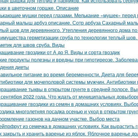
ная шашка для теплиц и парников. Как использовать серну
ки в цветочном горшке. Описание
ькающие мушки перед глазами. Мелькание «мушек» перед 
арный малыш арбуз описание. Сотр арбуза Сахарный ма
лый шов для деревянного. Утепления деревянного дома по
имущества герметизации сруба по технологии теплый шов.
метик для швов сруба. Виды
ащивание гвоздики от А до Я. Виды и сорта гвоздик
кие продукты полезны и вредны при гипотиреозе. Заболев
дения диеты
авильное питание во время беременности. Диета для бере
тибиотики для мочеполовой системы мужчин. Антибиотики
ращивание тыквы в открытом грунте в средней полосе. В
 сентября 2022 года. Что ждать от муниципальных довыборо
ращивание гвоздики из семян в домашних условиях. Выбор
оздика многолетняя посадка осенью и уход в открытом грун
ормление газонов на дачном участке. Выбор места
ейпрфрут из семечка в домашних условиях. Как вырастить г
к закрыть и хранить варенье из яблок. Яблочное варенье д