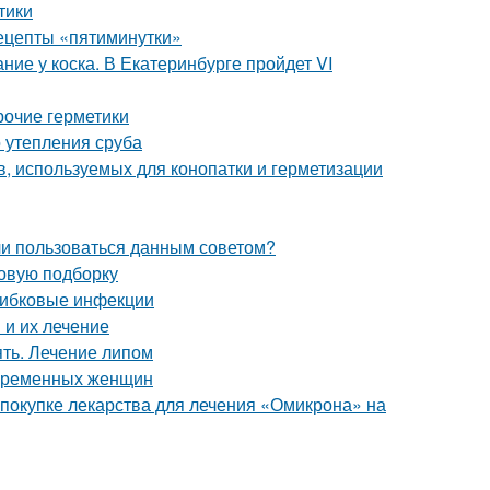
тики
рецепты «пятиминутки»
ие у коска. В Екатеринбурге пройдет VI
рочие герметики
 утепления сруба
, используемых для конопатки и герметизации
 ли пользоваться данным советом?
новую подборку
рибковые инфекции
и их лечение
ять. Лечение липом
беременных женщин
 покупке лекарства для лечения «Омикрона» на