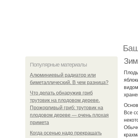
Баш
Зимн
Популярные материалы
Плоды
Алюминиевый радиатор или
яблок
биметаллический. В чем разница?
видом
Что делать обнаружив гриб
хране
трутовик на плодовом дереве.
Основ
Прожорливый гриб: трутовик на
Все с
плодовом дереве — очень плохая
некот
примета
Обычн
Когда осенью надо прекращать
крахм