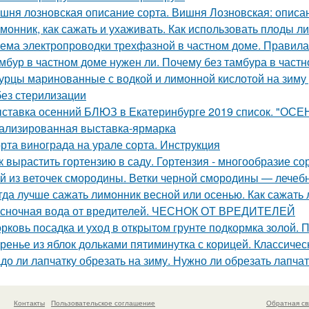
шня лозновская описание сорта. Вишня Лозновская: описа
монник, как сажать и ухаживать. Как использовать плоды л
ема электропроводки трехфазной в частном доме. Правил
мбур в частном доме нужен ли. Почему без тамбура в частн
урцы маринованные с водкой и лимонной кислотой на зиму
без стерилизации
ставка осенний БЛЮЗ в Екатеринбурге 2019 список. "ОСЕ
ализированная выставка-ярмарка
рта винограда на урале сорта. Инструкция
к вырастить гортензию в саду. Гортензия - многообразие со
й из веточек смородины. Ветки черной смородины — лечебны
гда лучше сажать лимонник весной или осенью. Как сажать
сночная вода от вредителей. ЧЕСНОК ОТ ВРЕДИТЕЛЕЙ
рковь посадка и уход в открытом грунте подкормка золой. 
ренье из яблок дольками пятиминутка с корицей. Классичес
до ли лапчатку обрезать на зиму. Нужно ли обрезать лапчат
Контакты
Пользовательское соглашение
Обратная св