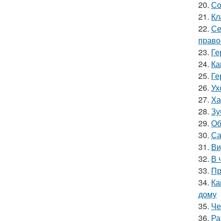
20.
Со
21.
Кл
22.
Се
право
23.
Ге
24.
Ка
25.
Ге
26.
Ух
27.
Ха
28.
Зу
29.
Об
30.
Са
31.
Ви
32.
В 
33.
Пр
34.
Ка
дому
35.
Че
36.
Ра