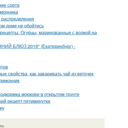
ние сорта
имонника
а распределения
ом доме не обойтись
 рецепты. Огурцы, маринованные с водкой на
ННИЙ БЛЮЗ 2019" (Екатеринбург) -
ртов
е свойства, как заваривать чай из веточек
 лимонник
Подкормка моркови в открытом грунте
кий рецепт пятиминутки
ку
язь