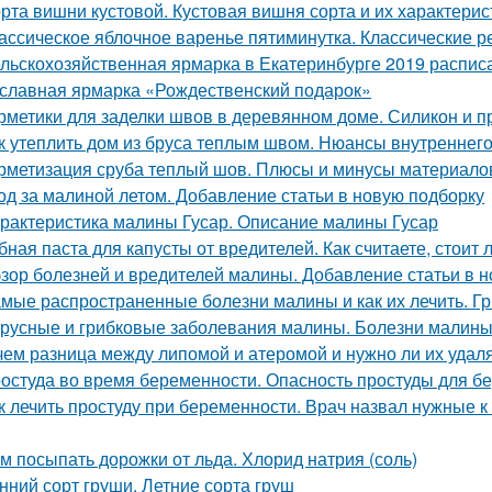
рта вишни кустовой. Кустовая вишня сорта и их характерис
ассическое яблочное варенье пятиминутка. Классические 
льскохозяйственная ярмарка в Екатеринбурге 2019 расписан
славная ярмарка «Рождественский подарок»
рметики для заделки швов в деревянном доме. Силикон и п
к утеплить дом из бруса теплым швом. Нюансы внутреннего
рметизация сруба теплый шов. Плюсы и минусы материалов
од за малиной летом. Добавление статьи в новую подборку
рактеристика малины Гусар. Описание малины Гусар
бная паста для капусты от вредителей. Как считаете, стоит
зор болезней и вредителей малины. Добавление статьи в 
мые распространенные болезни малины и как их лечить. Г
русные и грибковые заболевания малины. Болезни малины 
чем разница между липомой и атеромой и нужно ли их удал
остуда во время беременности. Опасность простуды для 
к лечить простуду при беременности. Врач назвал нужные к
м посыпать дорожки от льда. Хлорид натрия (соль)
нний сорт груши. Летние сорта груш