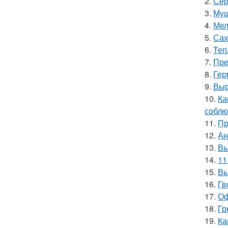
2.
Сер
3.
Муш
4.
Мел
5.
Сах
6.
Теп
7.
Пре
8.
Гер
9.
Выр
10.
Ка
соблю
11.
Пр
12.
Ан
13.
Вы
14.
11
15.
Вы
16.
Гв
17.
Оф
18.
Гр
19.
Ка