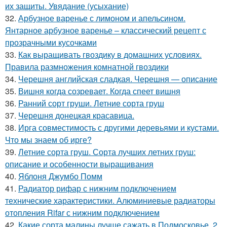
их защиты. Увядание (усыхание)
32.
Арбузное варенье с лимоном и апельсином.
Янтарное арбузное варенье – классический рецепт с
прозрачными кусочками
33.
Как выращивать гвоздику в домашних условиях.
Правила размножения комнатной гвоздики
34.
Черешня английская сладкая. Черешня — описание
35.
Вишня когда созревает. Когда спеет вишня
36.
Ранний сорт груши. Летние сорта груш
37.
Черешня донецкая красавица.
38.
Ирга совместимость с другими деревьями и кустами.
Что мы знаем об ирге?
39.
Летние сорта груш. Сорта лучших летних груш:
описание и особенности выращивания
40.
Яблоня Джумбо Помм
41.
Радиатор рифар с нижним подключением
технические характеристики. Алюминиевые радиаторы
отопления Rifar с нижним подключением
42.
Какие сорта малины лучше сажать в Подмосковье. 2