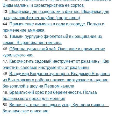
Виды малины и характеристика ее сортов
43.
Шкафчики для раздевалки в фитнес. Шкафчики для
раздевалок фитнес клубов (спортзалов)
44.
Применение аммиака в саду и огороде. Польза и
применение аммиака
45.
Тимьян пурпурно фиолетовый выращивание из
семян. Выращивание тимьяна
46.
Обрезка курильский чай. Описание и применение
курильского чая
47.
Как очистить садовый инструмент от ржавчины. Как
очистить садовые инструменты от ржавчины
48.
Владимир Богданов хускварна. Владимир Богданов
из Вытегорского района покажет виртуозное владение
бензопилой в шоу на Первом канале
49.
Бразильский орех при беременности. Польза
бразильского ореха для женщин
50.
Вишня кустовая посадка и уход. Кустовая вишня —
ботаническое описание