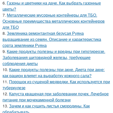
6.
Газоны и цветники на даче. Как выбрать газонные
цветы?
7.
Металлические мусорные контейнеры для ТБО.
Основные преимущества металлических контейнеров
для ТБО
8.
Земляника ремонтантная безусая Руяна
выращивание из семян. Описание и характеристика
сорта земляники Руяна
9.
Какие продукты полезны и вредны при гипотиреозе.
Заболевания щитовидной железы, требующие
соблюдения диеты
10.
Какие продукты полезны при акне. Диета при акне:
как рацион влияет на выработку кожного сала?
11.
Порошок из сушеной медведки. Как используется при
туберкулезе
12.
Капуста квашеная при заболевании почек. Лечебное
питание при мочекаменной болезни
13.
Зачем и как сушить листья смородины. Как
обрабатывать