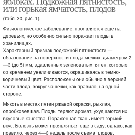
яблоках. Подкожная пятнистость,
или горькая ямчатость, плодов
(табл. 30, рис. 1).
Фи­зиологическое заболевание, проявляется еще на
деревьях, но особенно сильно по­ражает плоды в
хранилищах.
Характерный признак подкожной пят­нистости —
образование на поверхности плода мелких, диаметром 2
—3 (до 5) мм, вдавленных зеленоватых пятен, которые
со временем увеличиваются, окрашиваясь в темно-
коричневый цвет. Расположены они обычно в верхней
части плода, вокруг ча­шечки, как правило, на одной
стороне.
Мякоть в местах пятен ржавой окраски, рыхлая,
опробковевшая. Плоды теряют аромат, ухудшаются их
вкусовые качест­ва. Пораженная ткань имеет горький
вкус. Болезнь может проявляться еще в саду, однако, как
правило, через 4—6 недель после съема плодов.