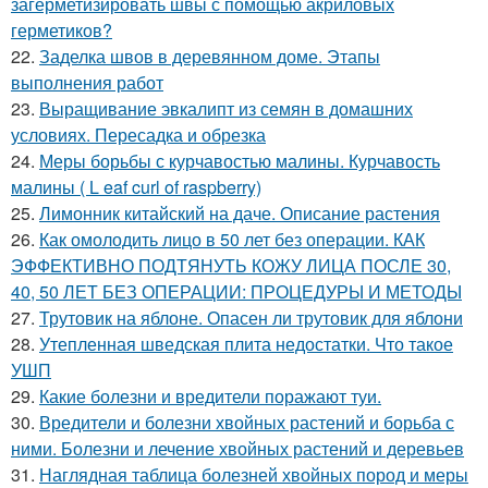
загерметизировать швы с помощью акриловых
герметиков?
22.
Заделка швов в деревянном доме. Этапы
выполнения работ
23.
Выращивание эвкалипт из семян в домашних
условиях. Пересадка и обрезка
24.
Меры борьбы с курчавостью малины. Курчавость
малины ( L eaf curl of raspberry)
25.
Лимонник китайский на даче. Описание растения
26.
Как омолодить лицо в 50 лет без операции. КАК
ЭФФЕКТИВНО ПОДТЯНУТЬ КОЖУ ЛИЦА ПОСЛЕ 30,
40, 50 ЛЕТ БЕЗ ОПЕРАЦИИ: ПРОЦЕДУРЫ И МЕТОДЫ
27.
Трутовик на яблоне. Опасен ли трутовик для яблони
28.
Утепленная шведская плита недостатки. Что такое
УШП
29.
Какие болезни и вредители поражают туи.
30.
Вредители и болезни хвойных растений и борьба с
ними. Болезни и лечение хвойных растений и деревьев
31.
Наглядная таблица болезней хвойных пород и меры