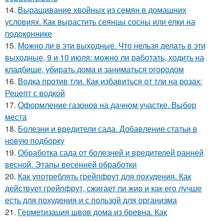
14.
Выращивание хвойных из семян в домашних
условиях. Как вырастить сеянцы сосны или елки на
подоконнике
15.
Можно ли в эти выходные. Что нельзя делать в эти
выходные, 9 и 10 июля: можно ли работать, ходить на
кладбище, убирать дома и заниматься огородом
16.
Водка против тли. Как избавиться от тли на розах:
Рецепт с водкой
17.
Оформление газонов на дачном участке. Выбор
места
18.
Болезни и вредители сада. Добавление статьи в
новую подборку
19.
Обработка сада от болезней и вредителей ранней
весной. Этапы весенней обработки
20.
Как употреблять грейпфрут для похудения. Как
действует грейпфрут, сжигает ли жир и как его лучше
есть для похудения и с пользой для организма
21.
Герметизация швов дома из бревна. Как