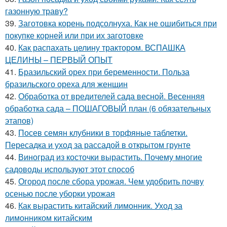
газонную траву?
39.
Заготовка корень подсолнуха. Как не ошибиться при
покупке корней или при их заготовке
40.
Как распахать целину трактором. ВСПАШКА
ЦЕЛИНЫ – ПЕРВЫЙ ОПЫТ
41.
Бразильский орех при беременности. Польза
бразильского ореха для женщин
42.
Обработка от вредителей сада весной. Весенняя
обработка сада – ПОШАГОВЫЙ план (6 обязательных
этапов)
43.
Посев семян клубники в торфяные таблетки.
Пересадка и уход за рассадой в открытом грунте
44.
Виноград из косточки вырастить. Почему многие
садоводы используют этот способ
45.
Огород после сбора урожая. Чем удобрить почву
осенью после уборки урожая
46.
Как вырастить китайский лимонник. Уход за
лимонником китайским