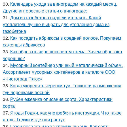
30.
Календарь ухода за виноградом на каждый месяц.
Другие интересные статьи о винограде:
31.
Дом из газобетона надо ли утеплять. Какой
утеплитель лучше выбрать для утепления дома из
газобетона
32.
Как посадить абрикосы в средней полосе. Покупаем
саженцы абрикосов
33.
Как обрезать черешню летом схема. Зачем обрезают
черешню?
34.
Мусорный контейнер уличный металлический объем.
Ассортимент мусорных контейнеров в каталоге ООО
«Чистоград Плюс»
35.
Когда укоренять черенки туи. Тонкости размножения
туи черенками весной
36.
Рубен ежевика описание сорта. Характеристики
сорта
37.
Ягоды Годжи, как употреблять инструкция. Что такое
ягоды Годжи и где они растут
38.
Газон посадка и уход своими руками. Как сеять