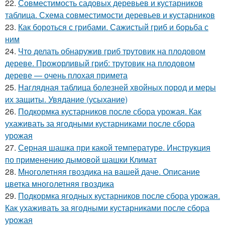
22.
Совместимость садовых деревьев и кустарников
таблица. Схема совместимости деревьев и кустарников
23.
Как бороться с грибами. Сажистый гриб и борьба с
ним
24.
Что делать обнаружив гриб трутовик на плодовом
дереве. Прожорливый гриб: трутовик на плодовом
дереве — очень плохая примета
25.
Наглядная таблица болезней хвойных пород и меры
их защиты. Увядание (усыхание)
26.
Подкормка кустарников после сбора урожая. Как
ухаживать за ягодными кустарниками после сбора
урожая
27.
Серная шашка при какой температуре. Инструкция
по применению дымовой шашки Климат
28.
Многолетняя гвоздика на вашей даче. Описание
цветка многолетняя гвоздика
29.
Подкормка ягодных кустарников после сбора урожая.
Как ухаживать за ягодными кустарниками после сбора
урожая