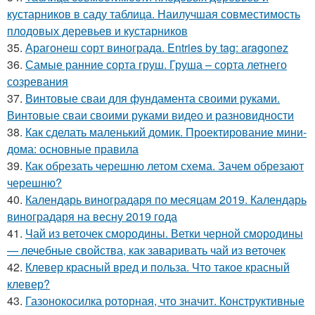
кустарников в саду таблица. Наилучшая совместимость
плодовых деревьев и кустарников
35.
Арагонеш сорт винограда. Entries by tag: aragonez
36.
Самые ранние сорта груш. Груша – сорта летнего
созревания
37.
Винтовые сваи для фундамента своими руками.
Винтовые сваи своими руками видео и разновидности
38.
Как сделать маленький домик. Проектирование мини-
дома: основные правила
39.
Как обрезать черешню летом схема. Зачем обрезают
черешню?
40.
Календарь виноградаря по месяцам 2019. Календарь
виноградаря на весну 2019 года
41.
Чай из веточек смородины. Ветки черной смородины
— лечебные свойства, как заваривать чай из веточек
42.
Клевер красный вред и польза. Что такое красный
клевер?
43.
Газонокосилка роторная, что значит. Конструктивные