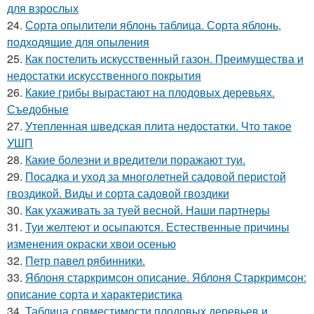
для взрослых
24.
Сорта опылители яблонь таблица. Сорта яблонь,
подходящие для опыления
25.
Как постелить искусственный газон. Преимущества и
недостатки искусственного покрытия
26.
Какие грибы вырастают на плодовых деревьях.
Съедобные
27.
Утепленная шведская плита недостатки. Что такое
УШП
28.
Какие болезни и вредители поражают туи.
29.
Посадка и уход за многолетней садовой перистой
гвоздикой. Виды и сорта садовой гвоздики
30.
Как ухаживать за туей весной. Наши партнеры
31.
Туи желтеют и осыпаются. Естественные причины
изменения окраски хвои осенью
32.
Петр павел рябинники.
33.
Яблоня старкримсон описание. Яблоня Старкримсон:
описание сорта и характеристика
34.
Таблица совместимости плодовых деревьев и