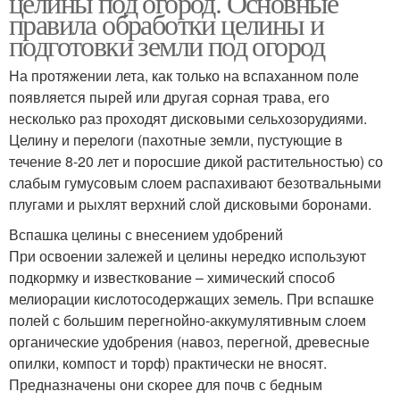
целины под огород. Основные
правила обработки целины и
подготовки земли под огород
На протяжении лета, как только на вспаханном поле
появляется пырей или другая сорная трава, его
несколько раз проходят дисковыми сельхозорудиями.
Целину и перелоги (пахотные земли, пустующие в
течение 8-20 лет и поросшие дикой растительностью) со
слабым гумусовым слоем распахивают безотвальными
плугами и рыхлят верхний слой дисковыми боронами.
Вспашка целины с внесением удобрений
При освоении залежей и целины нередко используют
подкормку и известкование – химический способ
мелиорации кислотосодержащих земель. При вспашке
полей с большим перегнойно-аккумулятивным слоем
органические удобрения (навоз, перегной, древесные
опилки, компост и торф) практически не вносят.
Предназначены они скорее для почв с бедным