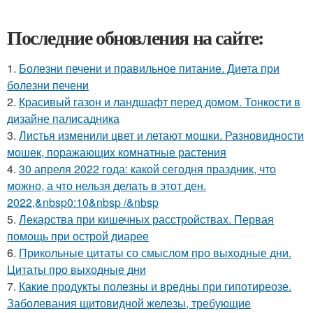
Последние обновления на сайте:
1.
Болезни печени и правильное питание. Диета при
болезни печени
2.
Красивый газон и ландшафт перед домом. Тонкости в
дизайне палисадника
3.
Листья изменили цвет и летают мошки. Разновидности
мошек, поражающих комнатные растения
4.
30 апреля 2022 года: какой сегодня праздник, что
можно, а что нельзя делать в этот ден.
2022,&nbsp0:10&nbsp /&nbsp
5.
Лекарства при кишечных расстройствах. Первая
помощь при острой диарее
6.
Прикольные цитаты со смыслом про выходные дни.
Цитаты про выходные дни
7.
Какие продукты полезны и вредны при гипотиреозе.
Заболевания щитовидной железы, требующие