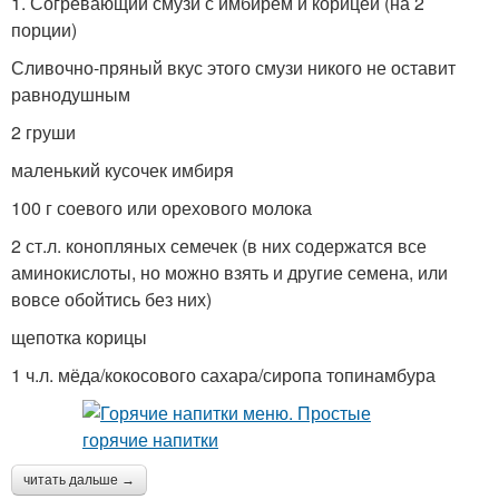
1. Согревающий смузи с имбирем и корицей (на 2
порции)
Сливочно-пряный вкус этого смузи никого не оставит
равнодушным
2 груши
маленький кусочек имбиря
100 г соевого или орехового молока
2 ст.л. конопляных семечек (в них содержатся все
аминокислоты, но можно взять и другие семена, или
вовсе обойтись без них)
щепотка корицы
1 ч.л. мёда/кокосового сахара/сиропа топинамбура
читать дальше →