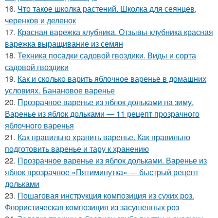
16.
Что такое школка растений. Школка для сеянцев,
черенков и деленок
17.
Красная варежка клубника. Отзывы клубника красная
варежка выращивание из семян
18.
Техника посадки садовой гвоздики. Виды и сорта
садовой гвоздики
19.
Как и сколько варить яблочное варенье в домашних
условиях. Банановое варенье
20.
Прозрачное варенье из яблок дольками на зиму.
Варенье из яблок дольками — 11 рецепт прозрачного
яблочного варенья
21.
Как правильно хранить варенье. Как правильно
подготовить варенье и тару к хранению
22.
Прозрачное варенье из яблок дольками. Варенье из
яблок прозрачное «Пятиминутка» — быстрый рецепт
дольками
23.
Пошаговая инструкция композиция из сухих роз.
Флористическая композиция из засушенных роз