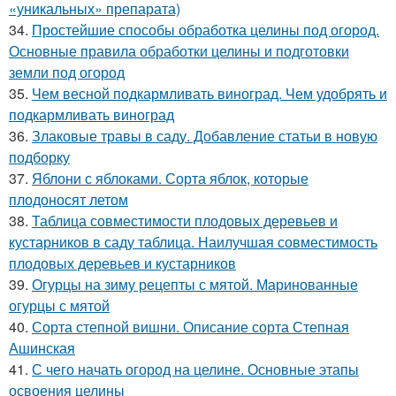
«уникальных» препарата)
34.
Простейшие способы обработка целины под огород.
Основные правила обработки целины и подготовки
земли под огород
35.
Чем весной подкармливать виноград. Чем удобрять и
подкармливать виноград
36.
Злаковые травы в саду. Добавление статьи в новую
подборку
37.
Яблони с яблоками. Сорта яблок, которые
плодоносят летом
38.
Таблица совместимости плодовых деревьев и
кустарников в саду таблица. Наилучшая совместимость
плодовых деревьев и кустарников
39.
Огурцы на зиму рецепты с мятой. Маринованные
огурцы с мятой
40.
Сорта степной вишни. Описание сорта Степная
Ашинская
41.
С чего начать огород на целине. Основные этапы
освоения целины