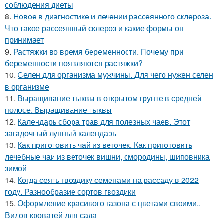
соблюдения диеты
8.
Новое в диагностике и лечении рассеянного склероза.
Что такое рассеянный склероз и какие формы он
принимает
9.
Растяжки во время беременности. Почему при
беременности появляются растяжки?
10.
Селен для организма мужчины. Для чего нужен селен
в организме
11.
Выращивание тыквы в открытом грунте в средней
полосе. Выращивание тыквы
12.
Календарь сбора трав для полезных чаев. Этот
загадочный лунный календарь
13.
Как приготовить чай из веточек. Как приготовить
лечебные чаи из веточек вишни, смородины, шиповника
зимой
14.
Когда сеять гвоздику семенами на рассаду в 2022
году. Разнообразие сортов гвоздики
15.
Оформление красивого газона с цветами своими..
Видов кроватей для сада