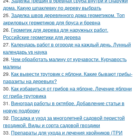
24.
Заделка трещин в бревнах сруба внутри и снаружи
дома. Какую шпаклевку по дереву выбрать
25.
Заделка швов деревянного дома герметиком. Топ
акриловых герметиков для бруса и бревна
26.
Герметик для дерева для наружных работ.
Российские герметики для дерева
27.
Календарь работ в огороде на каждый день. Лунный
календарь vs наука
28.
Чем обработать малину от курчавости. Курчавость
малины
29.
Как вывести трутовик с яблони. Какие бывают грибы-
паразиты на деревьях?
30.
Как избавиться от грибов на яблоне. Лечение яблони
от гриба-трутовика
31.
Виноград работы в октябре. Добавление статьи в
новую подборку
32.
Посадка и уход за многолетней садовой перистой
гвоздикой. Виды и сорта садовой гвоздики
33.
Препараты для ухода и лечения хвойников (ТРИ