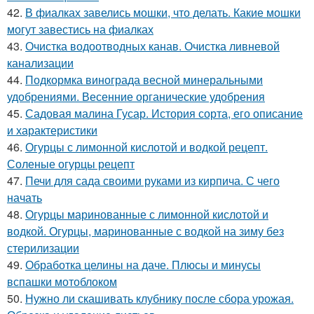
42.
В фиалках завелись мошки, что делать. Какие мошки
могут завестись на фиалках
43.
Очистка водоотводных канав. Очистка ливневой
канализации
44.
Подкормка винограда весной минеральными
удобрениями. Весенние органические удобрения
45.
Садовая малина Гусар. История сорта, его описание
и характеристики
46.
Огурцы с лимонной кислотой и водкой рецепт.
Соленые огурцы рецепт
47.
Печи для сада своими руками из кирпича. С чего
начать
48.
Огурцы маринованные с лимонной кислотой и
водкой. Огурцы, маринованные с водкой на зиму без
стерилизации
49.
Обработка целины на даче. Плюсы и минусы
вспашки мотоблоком
50.
Нужно ли скашивать клубнику после сбора урожая.