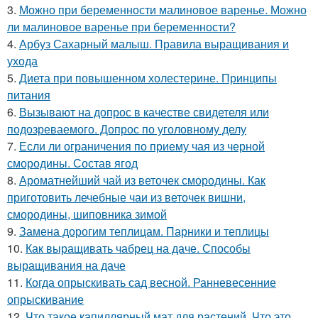
3.
Можно при беременности малиновое варенье. Можно
ли малиновое варенье при беременности?
4.
Арбуз Сахарный малыш. Правила выращивания и
ухода
5.
Диета при повышенном холестерине. Принципы
питания
6.
Вызывают на допрос в качестве свидетеля или
подозреваемого. Допрос по уголовному делу
7.
Если ли ограничения по приему чая из черной
смородины. Состав ягод
8.
Ароматнейший чай из веточек смородины. Как
приготовить лечебные чаи из веточек вишни,
смородины, шиповника зимой
9.
Замена дорогим теплицам. Парники и теплицы
10.
Как выращивать чабрец на даче. Способы
выращивания на даче
11.
Когда опрыскивать сад весной. Ранневесенние
опрыскивание
12.
Что такое капиллярный мат для растений. Что это