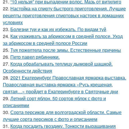
21.
“10 нельзя” при выпадении волос. Мазь от витилиго
22.
Настойка на спирту быстрого приготовления. Лучшие
рецепты приготовления спиртовых настоек в домашних
условиях
23.
Болезни туи и как их избежать. По видам туй
24.
Как ухаживать за абрикосом в средней полосе. Уход
за абрикосом в средней полосе России
25.
Туя пожелтела после зимы. Естественные причины
26.
Петр павел рябинники.
27.
Когда обрабатывать теплицу дымовой шашкой.
Особенности действия
28.
2021 Екатеринбург Православная ярмарка-выставка.
Православная выставка-ярмарка «Русь крещеная,
святая…» пройдет в Екатеринбурге в Святочные дни
29.
Летний сорт яблон. 50 сортов яблок с фото и
описаниями
30.
Сорта персиков для волгоградской области. Самые
лучшие сорта персиков с фото и описанием
31.
Когда посадить гвоздику. Тонкости выращивания