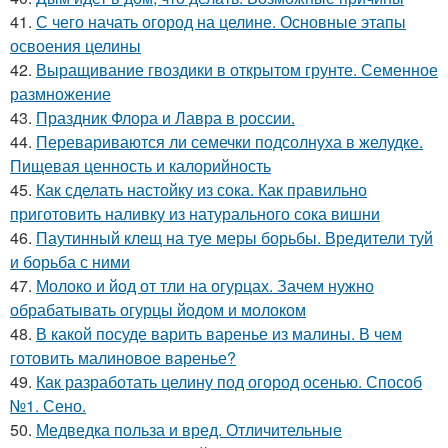
41.
С чего начать огород на целине. Основные этапы
освоения целины
42.
Выращивание гвоздики в открытом грунте. Семенное
размножение
43.
Праздник Флора и Лавра в россии.
44.
Перевариваются ли семечки подсолнуха в желудке.
Пищевая ценность и калорийность
45.
Как сделать настойку из сока. Как правильно
приготовить наливку из натурального сока вишни
46.
Паутинный клещ на туе меры борьбы. Вредители туй
и борьба с ними
47.
Молоко и йод от тли на огурцах. Зачем нужно
обрабатывать огурцы йодом и молоком
48.
В какой посуде варить варенье из малины. В чем
готовить малиновое варенье?
49.
Как разработать целину под огород осенью. Способ
№1. Сено.
50.
Медведка польза и вред. Отличительные