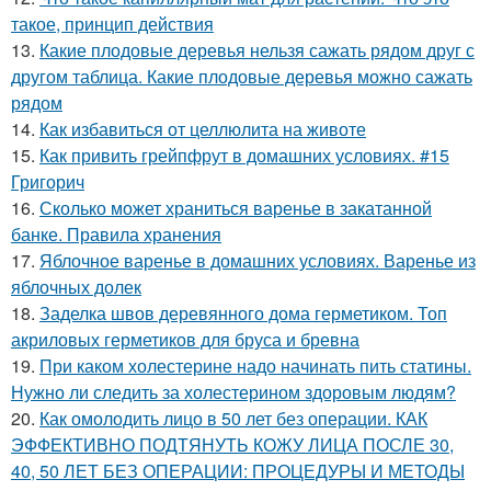
такое, принцип действия
13.
Какие плодовые деревья нельзя сажать рядом друг с
другом таблица. Какие плодовые деревья можно сажать
рядом
14.
Как избавиться от целлюлита на животе
15.
Как привить грейпфрут в домашних условиях. #15
Григорич
16.
Сколько может храниться варенье в закатанной
банке. Правила хранения
17.
Яблочное варенье в домашних условиях. Варенье из
яблочных долек
18.
Заделка швов деревянного дома герметиком. Топ
акриловых герметиков для бруса и бревна
19.
При каком холестерине надо начинать пить статины.
Нужно ли следить за холестерином здоровым людям?
20.
Как омолодить лицо в 50 лет без операции. КАК
ЭФФЕКТИВНО ПОДТЯНУТЬ КОЖУ ЛИЦА ПОСЛЕ 30,
40, 50 ЛЕТ БЕЗ ОПЕРАЦИИ: ПРОЦЕДУРЫ И МЕТОДЫ