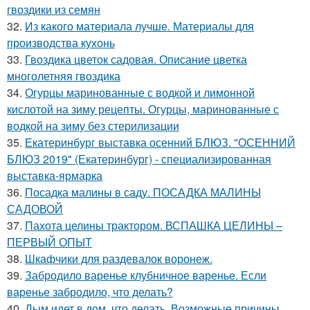
гвоздики из семян
32.
Из какого материала лучше. Материалы для
производства кухонь
33.
Гвоздика цветок садовая. Описание цветка
многолетняя гвоздика
34.
Огурцы маринованные с водкой и лимонной
кислотой на зиму рецепты. Огурцы, маринованные с
водкой на зиму без стерилизации
35.
Екатеринбург выставка осенний БЛЮЗ. "ОСЕННИЙ
БЛЮЗ 2019" (Екатеринбург) - специализированная
выставка-ярмарка
36.
Посадка малины в саду. ПОСАДКА МАЛИНЫ
САДОВОЙ
37.
Пахота целины трактором. ВСПАШКА ЦЕЛИНЫ –
ПЕРВЫЙ ОПЫТ
38.
Шкафчики для раздевалок воронеж.
39.
Забродило варенье клубничное варенье. Если
варенье забродило, что делать?
40.
Дым идет в дом, что делать. Возможные причины