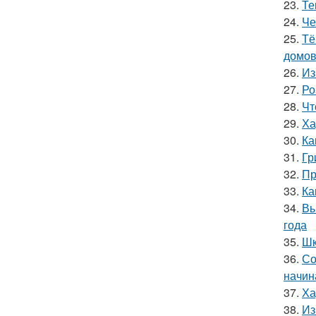
23.
Те
24.
Че
25.
Тё
домов
26.
Из
27.
Ро
28.
Чт
29.
Ха
30.
Ка
31.
Гр
32.
Пр
33.
Ка
34.
Вы
года
35.
Шк
36.
Со
начин
37.
Ха
38.
Из