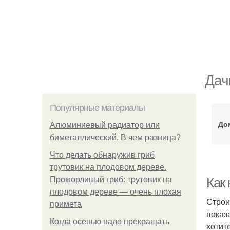
Дач
Популярные материалы
До
Алюминиевый радиатор или
биметаллический. В чем разница?
Что делать обнаружив гриб
трутовик на плодовом дереве.
Прожорливый гриб: трутовик на
Как 
плодовом дереве — очень плохая
Строи
примета
показ
Когда осенью надо прекращать
хотит