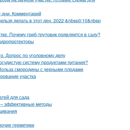
 дни. Комментарий
 нельзя делать в этот ден. 2022,&nbsp0:10&nbsp
ке. Почему гриб-трутовик появляется в саду?
ндропротекторы
о. Допрос по уголовному делу
сосудистую систему продуктами питания?
 Польза смородины с черными плодами
ирование участка
атей для сада
в – эффективные методы
ащивания
рочие герметики