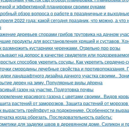
ичной и эффективной планировки своими руками
робный обзор вопроса о работе в праздничные и выходные
апреля 2022 года: какой сегодня праздник, что можно, а что
p
ажение деревьев спорами грибов трутовика на дачном участ
чшие продукты для восстановления хрящей и суставов. Хо
к размножить кустарники черенками. Отдельно про розы
зывают на допрос в качестве свидетеля или подозреваемог
простых способов укрепить сосуды. Как укрепить сердечно-
точки смородины лечебные свойства и противопоказания.
 идеи ландшафтного дизайна дачного участка своими.. Зон
рытие дерен на зиму. Популярные виды дёрена
асивый газон на участке. Подготовка почвы
ормление красивого газона с цветами своими.. Видов кров
щита растений от заморозков. Защита растений от морозо
к вырастить грейпфрут на подоконнике. Особенности выр
пчатка когда обрезать. Последовательность работы:
рметики для заделки швов в деревянном доме. Силикон и п