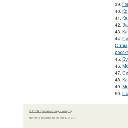
39.
Ге
40.
Ко
41.
Ка
42.
За
43.
Ка
44.
Си
О том
расск
45.
Бу
46.
Мо
47.
Си
48.
Ка
49.
Мо
50.
Со
© 2026 Красивый сад и огород
Любите ли вы цветы, так как любим их мы?