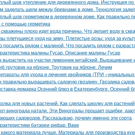
плый шов утепление для деревянного дома. Инструкция по
м заделать щели между бревнами в доме. Технология задел
плый шов герметиком в деревянном доме. Как правильно 
 с помощью герметика
 скважины плохо идет вода причины. Что делает воду в скв
зы плетущиеся уход на зиму. Плетистые розы: уход за культ
о посадить рядом с малиной. Что посадить рядом с разра
рактеристика малины Гусар. Описание малины Гусар
к вырастить на участке лимонник китайский. Выращивание 
иб трутовик на яблоне. Трутовик на яблоне. Лечим
епараты для ухода и лечения хвойников (ТРИ «уникальных
к правильно выращивать садовую гвоздику. Гвоздика садов
ставка-ярмарка Осенний блюз в Екатеринбурге. Осенний блю
олка для новых растений. Как сделать школку для растений
рт винограда натали. Эти Винограды прощает ошибки, даю
ающих садоводов. Рассказываю, почему именно эти сорта
рактеристики батареи рифар. Base
 какого материала лучше. Материалы для производства кух