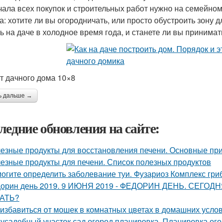
чала всех покупок и строительных работ нужно на семейном
а: хотите ли вы огородничать, или просто обустроить зону д
ь на даче в холодное время года, и станете ли вы принимать
т дачного дома 10×8
ь дальше →
ледние обновления на сайте:
езные продукты для восстановления печени. Основные при
езные продукты для печени. Список полезных продуктов
огите определить заболевание туи. Фузариоз Комплекс гри
орин день 2019. 9 ИЮНЯ 2019 - ФЕДОРИН ДЕНЬ. СЕГ
АТЬ?
 избавиться от мошек в комнатных цветах в домашних усло
усадебный участок сад огород планировка. Планировка ого