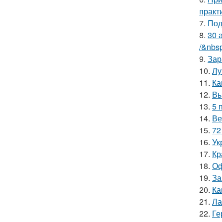
практ
7.
Под
8.
30 
/&nbs
9.
Зар
10.
Лу
11.
Ка
12.
Вы
13.
5 
14.
Ве
15.
72
16.
Ук
17.
Кр
18.
Оф
19.
За
20.
Ка
21.
Ла
22.
Ге