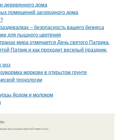
и деревянного дома
ных помещений загородного дома
ю?
раздевалках – безопасность вашего бизнеса
зии для пышного цветения
транах мира отмечается День святого Патрика.
ятой Патрик и как проходит веселый праздник,
х роз
Подкормка моркови в открытом грунте
ческой технологии
огурцы йодом и молоком
ы
язь
решено при указании обратной гиперссылки.