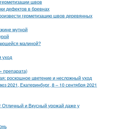
 герметизации швов
ки дефектов в бревнах
произвести герметизацию швов деревянных
ажине мутной
урой
стающейся малиной?
и уход
» препарата)
ая: роскошное цветение и несложный уход
з 2021, Екатеринбург, 8 – 10 сентября 2021
т Отличный и Вкусный урожай даже у
онь