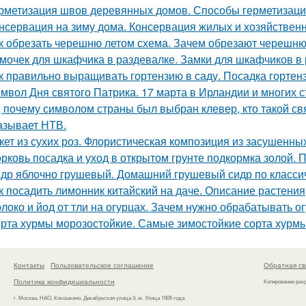
рметизация швов деревянных домов. Способы герметизаци
нсервация на зиму дома. Консервация жилых и хозяйствен
к обрезать черешню летом схема. Зачем обрезают черешн
мочек для шкафчика в раздевалке. Замки для шкафчиков в 
к правильно выращивать гортензию в саду. Посадка гортен
мвол Дня святого Патрика. 17 марта в Ирландии и многих с
, почему символом страны был выбран клевер, кто такой св
азывает НТВ.
кет из сухих роз. Флористическая композиция из засушенны
рковь посадка и уход в открытом грунте подкормка золой. 
др яблочно грушевый. Домашний грушевый сидр по класси
к посадить лимонник китайский на даче. Описание растения
локо и йод от тли на огурцах. Зачем нужно обрабатывать 
рта хурмы морозостойкие. Самые зимостойкие сорта хурм
Контакты
Пользовательское соглашение
Обратная св
Политика конфидециальности
Копирование раз
г. Москва, НАО, Кокошкино, Декабрьская улица 3, м. Улица 1905 года