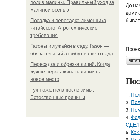
полив малины. Правильный уход за
До на
малиной осенью
домик
быват
Посадка и пересадка лимонника
китайского. Агротехнические
требования
Газоны и лужайки в саду. Газон —
Проек
обязательный атрибут вашего сада
читат
Пересадка и обрезка лилий. Когда
лучше пересаживать лилии на
Пос
новое место
Туя пожелтела после зимы.
1.
Пол
Естественные причины
2.
Пол
3.
Пом
4.
Фед
СДЕЛ
5.
Как
6.
При