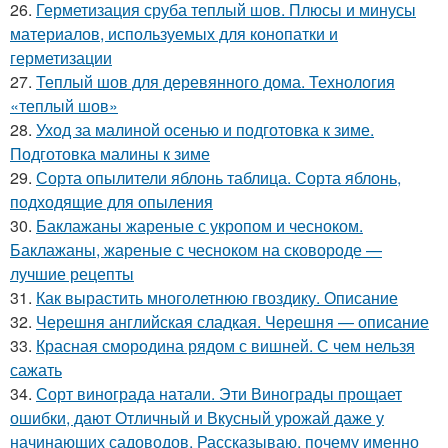
26.
Герметизация сруба теплый шов. Плюсы и минусы
материалов, используемых для конопатки и
герметизации
27.
Теплый шов для деревянного дома. Технология
«теплый шов»
28.
Уход за малиной осенью и подготовка к зиме.
Подготовка малины к зиме
29.
Сорта опылители яблонь таблица. Сорта яблонь,
подходящие для опыления
30.
Баклажаны жареные с укропом и чесноком.
Баклажаны, жареные с чесноком на сковороде —
лучшие рецепты
31.
Как вырастить многолетнюю гвоздику. Описание
32.
Черешня английская сладкая. Черешня — описание
33.
Красная смородина рядом с вишней. С чем нельзя
сажать
34.
Сорт винограда натали. Эти Винограды прощает
ошибки, дают Отличный и Вкусный урожай даже у
начинающих садоводов. Рассказываю, почему именно