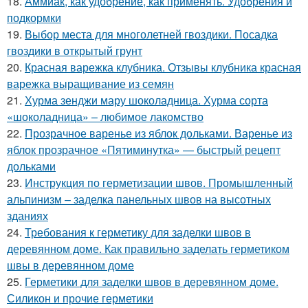
18.
Аммиак, как удобрение, как применять. Удобрения и
подкормки
19.
Выбор места для многолетней гвоздики. Посадка
гвоздики в открытый грунт
20.
Красная варежка клубника. Отзывы клубника красная
варежка выращивание из семян
21.
Хурма зенджи мару шоколадница. Хурма сорта
«шоколадница» – любимое лакомство
22.
Прозрачное варенье из яблок дольками. Варенье из
яблок прозрачное «Пятиминутка» — быстрый рецепт
дольками
23.
Инструкция по герметизации швов. Промышленный
альпинизм – заделка панельных швов на высотных
зданиях
24.
Требования к герметику для заделки швов в
деревянном доме. Как правильно заделать герметиком
швы в деревянном доме
25.
Герметики для заделки швов в деревянном доме.
Силикон и прочие герметики