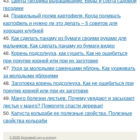
43.
Цветы гвоздика выращивание. Виды и сорта садовой
гвоздики
44.
Правильный полив картофеля. Когда поливать
картофель и нужно ли это делать – 5 советов для
хороших клубней
45.
Как сделать панаму из бумаги своими руками для
мальчиков. Как сделать панаму из бумаги видео
46.
Корень подсолнуха, как сушить. Как не ошибиться
при покупке корней или при их заготовке
47.
Уход за молодыми саженцами яблонь. Как ухаживать
за молодыми яблонями
48.
Заготовка корень подсолнуха. Как не ошибиться при
покупке корней или при их заготовке
49.
Манго болезни листьев. Почему увядают и засыхают
листья у манго? Помогите спасти деревце!
50.
Капуста кольраби ее полезные свойства. Полезные
свойства кольраби
© 2026 Красивый сад и огород