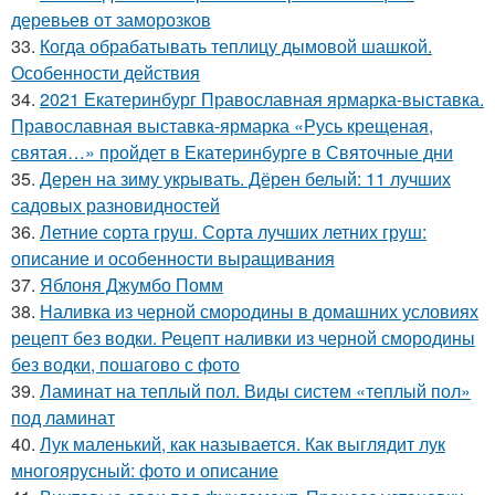
деревьев от заморозков
33.
Когда обрабатывать теплицу дымовой шашкой.
Особенности действия
34.
2021 Екатеринбург Православная ярмарка-выставка.
Православная выставка-ярмарка «Русь крещеная,
святая…» пройдет в Екатеринбурге в Святочные дни
35.
Дерен на зиму укрывать. Дёрен белый: 11 лучших
садовых разновидностей
36.
Летние сорта груш. Сорта лучших летних груш:
описание и особенности выращивания
37.
Яблоня Джумбо Помм
38.
Наливка из черной смородины в домашних условиях
рецепт без водки. Рецепт наливки из черной смородины
без водки, пошагово с фото
39.
Ламинат на теплый пол. Виды систем «теплый пол»
под ламинат
40.
Лук маленький, как называется. Как выглядит лук
многоярусный: фото и описание