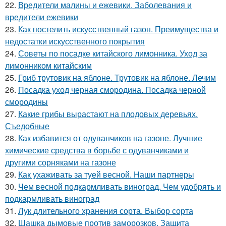
22.
Вредители малины и ежевики. Заболевания и
вредители ежевики
23.
Как постелить искусственный газон. Преимущества и
недостатки искусственного покрытия
24.
Советы по посадке китайского лимонника. Уход за
лимонником китайским
25.
Гриб трутовик на яблоне. Трутовик на яблоне. Лечим
26.
Посадка уход черная смородина. Посадка черной
смородины
27.
Какие грибы вырастают на плодовых деревьях.
Съедобные
28.
Как избавится от одуванчиков на газоне. Лучшие
химические средства в борьбе с одуванчиками и
другими сорняками на газоне
29.
Как ухаживать за туей весной. Наши партнеры
30.
Чем весной подкармливать виноград. Чем удобрять и
подкармливать виноград
31.
Лук длительного хранения сорта. Выбор сорта
32.
Шашка дымовые против заморозков. Защита