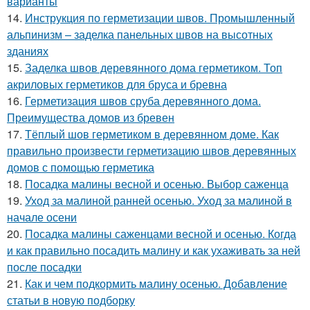
варианты
14.
Инструкция по герметизации швов. Промышленный
альпинизм – заделка панельных швов на высотных
зданиях
15.
Заделка швов деревянного дома герметиком. Топ
акриловых герметиков для бруса и бревна
16.
Герметизация швов сруба деревянного дома.
Преимущества домов из бревен
17.
Тёплый шов герметиком в деревянном доме. Как
правильно произвести герметизацию швов деревянных
домов с помощью герметика
18.
Посадка малины весной и осенью. Выбор саженца
19.
Уход за малиной ранней осенью. Уход за малиной в
начале осени
20.
Посадка малины саженцами весной и осенью. Когда
и как правильно посадить малину и как ухаживать за ней
после посадки
21.
Как и чем подкормить малину осенью. Добавление
статьи в новую подборку