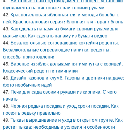
41.
Винтовые сваи под фундамент. Процесс установки
фундамента на винтовые сваи своими руками
42.
Красногалловая яблонная тля и методы борьбы с
ней. Красногалловая серая яблонная тля - враг яблонь
43.
Как сделать панаму из бумаги своими руками для
мальчиков. Как сделать панаму из бумаги видео
44.
Безалкогольные согревающие коктейли рецепты.
Безалкогольные согревающие напитки: рецепты,
способы приготовления
45.
Варенье из яблок дольками пятиминутка с корицей.
Классический рецепт пятиминутки
46.
Дизайн газонов и клумб. Газоны и цветники на даче:
фото необычных идей
47.
Печи для сада своими руками из кирпича. С чего
начать
48.
Черная редька посадка и уход сроки посадки. Как
посеять редьку правильно
49.
Тыквы выращивание и уход в открытом грунте. Как
растет тыква: необходимые условия и особенности