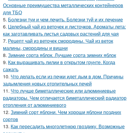
Основные преимущества металлических контейнеров
для ТБО
5.
Болезни туи и чем лечить. Болезни туй и их лечение
6.
Целебный чай из веточек и листочков. Ароматы лета:
как заготавливать листья садовых растений для чая
7.
Рецепт чай из веточек смородины. Чай из веток
малины, смородины и вишни
8.
Зимние сорта яблок. Лучшие сорта зимних яблок
9.
Как выращивать лилии в открытом грунте. Когда
сажать
10.
Что делать если из печки идет дым в дом. Причины
задымления новых отопительных печей
11.
Что лучше биметаллические или алюминиевые
радиаторы. Чем отличается биметаллический радиатор
отопления от алюминиевого
12.
Зимний сорт яблони. Чем хороши яблони поздних
сортов
13.
Как пересадить многолетнюю гвоздику. Возможные