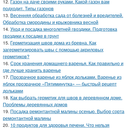
12.
Газон на даче своими руками. Какой газон вам
подходит. Типы газонов
13.
Весенняя обработка сада от болезней и вредителей.
Обработка смородины и крыжовника весной
14.
Уход и посадка многолетней гвоздики. Подготовка
гвоздики к посадке в грунт
15.
Герметизация швов дома из бревна. Как
загерметизировать швы с помощью акриловых
герметиков?
16.
Срок хранения домашнего варенья. Как правильно и
где лучше хранить варенье
17.
Прозрачное варенье из яблок дольками. Варенье из
яблок прозрачное «Пятиминутка» — быстрый рецепт
дольками
18.
Как выбрать герметик для швов в деревянном доме.
Проблемы деревянных домов
19.
Посадка ремонтантной малины осенью. Выбор сорта
ремонтантной малины
20.
10 продуктов для здоровья печени. Что нельзя