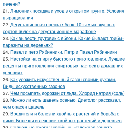
печени?
21.
Лимонник посадка и уход в открытом грунте. Условия
выращивания
22.
Дегустационная оценка яблок. 10 самых вкусных
сортов яблок на дегустационном марафоне
23.
Как вывести трутовик с яблони. Какие бывают грибы-
паразиты на деревьях?
24.
Павел и петр Рябинники. Петр и Павел Рябинники
25.
Настойка на спирту быстрого приготовления. Лучшие
рецепты приготовления спиртовых настоек в домашних
условиях
26.
Как уложить искусственный газон своими руками.
Виды искусственных газонов
27.
Чем посыпать дорожки от льда. Хлорид натрия (соль)
28.
Можно ли есть щавель осенью. Диетолог рассказал,
чем опасен щавель
29.
Вредители и болезни хвойных растений и борьба с
ними. Болезни и лечение хвойных растений и деревьев
30.
Солнечные ожоги у хвойных. Надёжная защита