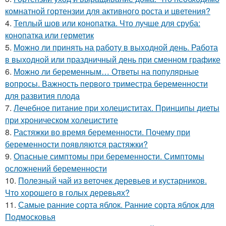
комнатной гортензии для активного роста и цветения?
4.
Теплый шов или конопатка. Что лучше для сруба:
конопатка или герметик
5.
Можно ли принять на работу в выходной день. Работа
в выходной или праздничный день при сменном графике
6.
Можно ли беременным… Ответы на популярные
вопросы. Важность первого триместра беременности
для развития плода
7.
Лечебное питание при холециститах. Принципы диеты
при хроническом холецистите
8.
Растяжки во время беременности. Почему при
беременности появляются растяжки?
9.
Опасные симптомы при беременности. Симптомы
осложнений беременности
10.
Полезный чай из веточек деревьев и кустарников.
Что хорошего в голых деревьях?
11.
Самые ранние сорта яблок. Ранние сорта яблок для
Подмосковья