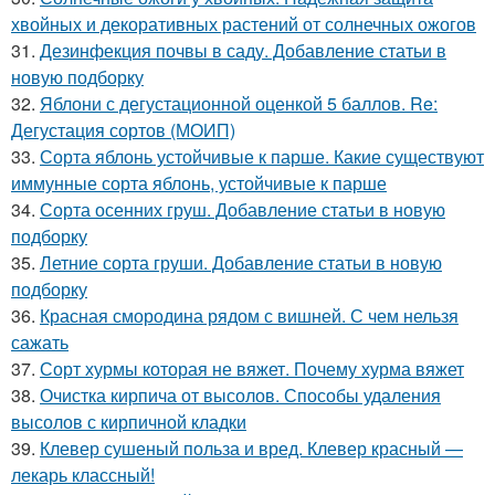
хвойных и декоративных растений от солнечных ожогов
31.
Дезинфекция почвы в саду. Добавление статьи в
новую подборку
32.
Яблони с дегустационной оценкой 5 баллов. Re:
Дегустация сортов (МОИП)
33.
Сорта яблонь устойчивые к парше. Какие существуют
иммунные сорта яблонь, устойчивые к парше
34.
Сорта осенних груш. Добавление статьи в новую
подборку
35.
Летние сорта груши. Добавление статьи в новую
подборку
36.
Красная смородина рядом с вишней. С чем нельзя
сажать
37.
Сорт хурмы которая не вяжет. Почему хурма вяжет
38.
Очистка кирпича от высолов. Способы удаления
высолов с кирпичной кладки
39.
Клевер сушеный польза и вред. Клевер красный —
лекарь классный!