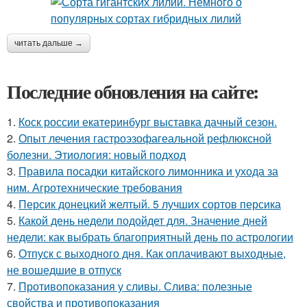
читать дальше →
Последние обновления на сайте:
1.
Коск россии екатеринбург выставка дачный сезон.
2.
Опыт лечения гастроэзофагеальной рефлюксной
болезни. Этиология: новый подход
3.
Правила посадки китайского лимонника и ухода за
ним. Агротехнические требования
4.
Персик донецкий желтый. 5 лучших сортов персика
5.
Какой день недели подойдет для. Значение дней
недели: как выбрать благоприятный день по астрологии
6.
Отпуск с выходного дня. Как оплачивают выходные,
не вошедшие в отпуск
7.
Противопоказания у сливы. Слива: полезные
свойства и противопоказания