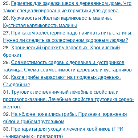
25.
Герметик для заделки швов в деревянном доме. Что
такое специализированные герметики для дерева
26.
Курчавость и Желтая карликовость малины.
Кустистая карликовость малины
27.
При каком холестерине надо начинать пить статины.
Нужно ли следить за холестерином здоровым людям?
28.
Хронический бронхит у взрослых. Хронический
бронхит
29.
Совместимость садовых деревьев и кустарников
таблица. Схема совместимости деревьев и кустарников
30.
Какие грибы вырастают на плодовых деревьях.
Съедобные
31.
Трутовик лиственничный лечебные свойства и
противопоказания. Лечебные свойства трутовика серно-
жёлтого
32.
На яблоне появились грибы. Признаки поражения
яблони грибом трутовиком
33.
Препараты для ухода и лечения хвойников (ТРИ
«уникальных» препарата)