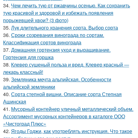
34.
Чем лечить тую от ржавчины осенью. Как сохранить
тую красивой и здоровой и избежать появления
порыжевшей хвои? (3 фото)
35.
Лук длительного хранения сорта. Выбор сорта
36.
Сроки созревания винограда по сортам.
Классификация сортов винограда
37.
Домашняя гортензия уход и выращивание.
Гортензия для горшка
38.
Клевер сушеный польза и вред. Клевер красный —
лекарь классный!
39.
Земляника мечта альпийская. Особенности
альпийской земляники
40.
Сорта степной вишни. Описание сорта Степная
Ашинская
41.
Мусорный контейнер уличный металлический объем.
Ассортимент мусорных контейнеров в каталоге ООО
«Чистоград Плюс»
42.
Ягоды Годжи, как употреблять инструкция. Что такое