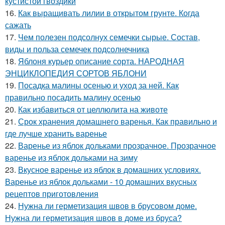
кустистой гвоздики
16.
Как выращивать лилии в открытом грунте. Когда
сажать
17.
Чем полезен подсолнух семечки сырые. Состав,
виды и польза семечек подсолнечника
18.
Яблоня курьер описание сорта. НАРОДНАЯ
ЭНЦИКЛОПЕДИЯ СОРТОВ ЯБЛОНИ
19.
Посадка малины осенью и уход за ней. Как
правильно посадить малину осенью
20.
Как избавиться от целлюлита на животе
21.
Срок хранения домашнего варенья. Как правильно и
где лучше хранить варенье
22.
Варенье из яблок дольками прозрачное. Прозрачное
варенье из яблок дольками на зиму
23.
Вкусное варенье из яблок в домашних условиях.
Варенье из яблок дольками - 10 домашних вкусных
рецептов приготовления
24.
Нужна ли герметизация швов в брусовом доме.
Нужна ли герметизация швов в доме из бруса?