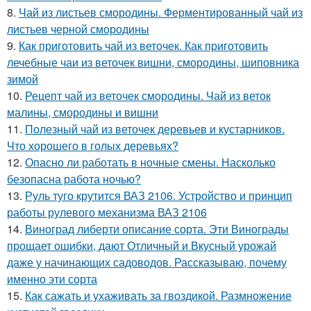
8.
Чай из листьев смородины. Ферментированный чай из
листьев черной смородины
9.
Как приготовить чай из веточек. Как приготовить
лечебные чаи из веточек вишни, смородины, шиповника
зимой
10.
Рецепт чай из веточек смородины. Чай из веток
малины, смородины и вишни
11.
Полезный чай из веточек деревьев и кустарников.
Что хорошего в голых деревьях?
12.
Опасно ли работать в ночные смены. Насколько
безопасна работа ночью?
13.
Руль туго крутится ВАЗ 2106. Устройство и принцип
работы рулевого механизма ВАЗ 2106
14.
Виноград либерти описание сорта. Эти Винограды
прощает ошибки, дают Отличный и Вкусный урожай
даже у начинающих садоводов. Рассказываю, почему
именно эти сорта
15.
Как сажать и ухаживать за гвоздикой. Размножение