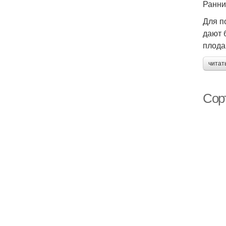
Ранни
Для п
дают 
плода
читат
Сор