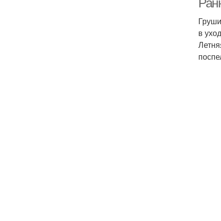
Ранн
Груши
в ухо
Летня
поспе