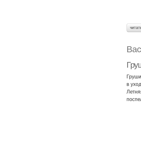
читат
Вас
Груш
Груши
в ухо
Летня
поспе