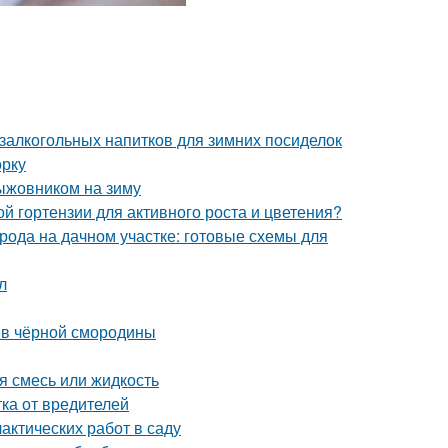
залкогольных напитков для зимних посиделок
орку
ыжовником на зиму
й гортензии для активного роста и цветения?
рода на дачном участке: готовые схемы для
л
ев чёрной смородины
я смесь или жидкость
ка от вредителей
актических работ в саду