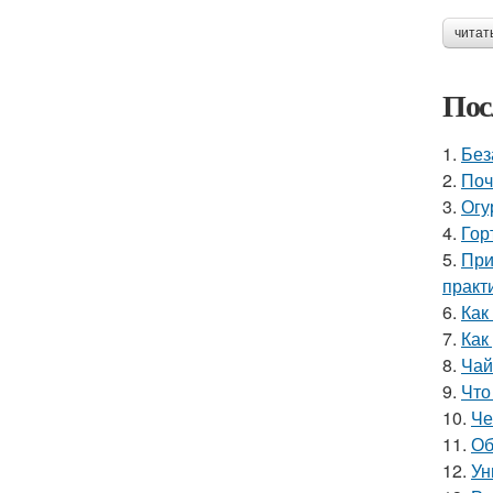
читат
Пос
1.
Без
2.
Поч
3.
Огу
4.
Гор
5.
При
практ
6.
Как
7.
Как
8.
Чай
9.
Что
10.
Че
11.
Об
12.
Ун