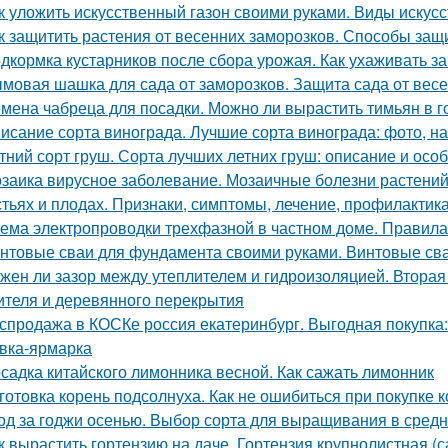
к уложить искусственный газон своими руками. Виды искус
к защитить растения от весенних заморозков. Способы защ
дкормка кустарников после сбора урожая. Как ухаживать з
мовая шашка для сада от заморозков. Защита сада от вес
мена чабреца для посадки. Можно ли вырастить тимьян в 
исание сорта винограда. Лучшие сорта винограда: фото, на
тний сорт груш. Сорта лучших летних груш: описание и ос
заика вирусное заболевание. Мозаичные болезни растений.
стьях и плодах. Признаки, симптомы, лечение, профилактик
ема электропроводки трехфазной в частном доме. Правил
нтовые сваи для фундамента своими руками. Винтовые сва
жен ли зазор между утеплителем и гидроизоляцией. Втора
ителя и деревянного перекрытия
спродажа в КОСКе россия екатеринбург. Выгодная покупка
вка-ярмарка
садка китайского лимонника весной. Как сажать лимонник
готовка корень подсолнуха. Как не ошибиться при покупке к
од за годжи осенью. Выбор сорта для выращивания в сред
к вырастить гортензию на даче. Гортензия крупнолистная (