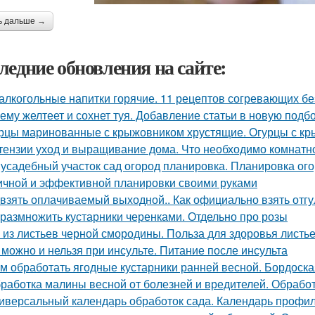
ь дальше →
ледние обновления на сайте:
алкогольные напитки горячие. 11 рецептов согревающих бе
ему желтеет и сохнет туя. Добавление статьи в новую подб
рцы маринованные с крыжовником хрустящие. Огурцы с кр
тензии уход и выращивание дома. Что необходимо комнатно
усадебный участок сад огород планировка. Планировка ого
ичной и эффективной планировки своими руками
 взять оплачиваемый выходной.. Как официально взять отгу
 размножить кустарники черенками. Отдельно про розы
 из листьев черной смородины. Польза для здоровья листь
 можно и нельзя при инсульте. Питание после инсульта
м обработать ягодные кустарники ранней весной. Бордоска
работка малины весной от болезней и вредителей. Обработ
иверсальный календарь обработок сада. Календарь профил