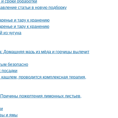
 и сроки обработки
бавление статьи в новую подборку
аренье и тару к хранению
аренье и тару к хранению
 из чугуна
са: Домашняя мазь из мёда и горчицы вылечит
стым безопасно
к посадки
 кашлем, проводится комплексная терапия,
 Причины пожелтения лимонных листьев,
ии
чвы и ямы