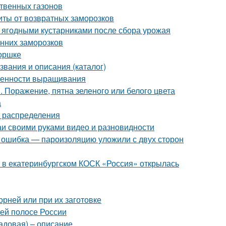
ственных газонов
иты от возвратных заморозков
а ягодными кустарниками после сбора урожая
енних заморозков
горшке
звания и описания (каталог)
обенности выращивания
 Поражение, пятна зеленого или белого цвета
а
а распределения
и своими руками видео и разновидности
я ошибка — пароизоляцию уложили с двух сторон
: в екатеринбургском КОСК «Россия» открылась
орней или при их заготовке
ней полосе России
садовая) – описание