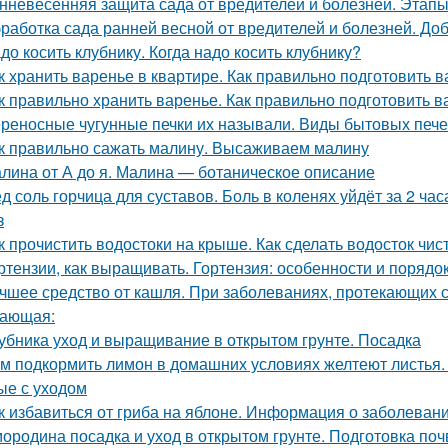
нневесенняя защита сада от вредителей и болезней. Этапы
работка сада ранней весной от вредителей и болезней. До
до косить клубнику. Когда надо косить клубнику?
к хранить варенье в квартире. Как правильно подготовить в
к правильно хранить варенье. Как правильно подготовить в
реносные чугунные печки их называли. Виды бытовых печей
к правильно сажать малину. Высаживаем малину
лина от А до я. Малина — ботаническое описание
д соль горчица для суставов. Боль в коленях уйдёт за 2 ча
з
к прочистить водостоки на крыше. Как сделать водосток чи
ртензии, как выращивать. Гортензия: особенности и порядо
чшее средство от кашля. При заболеваниях, протекающих с
ающая:
убника уход и выращивание в открытом грунте. Посадка
м подкормить лимон в домашних условиях желтеют листья.
ые с уходом
к избавиться от гриба на яблоне. Информация о заболеван
ородина посадка и уход в открытом грунте. Подготовка по