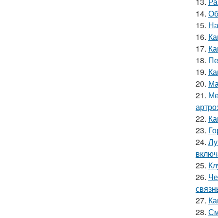
13.
Ра
14.
Об
15.
На
16.
Ка
17.
Ка
18.
Пе
19.
Ка
20.
Ма
21.
Ме
артро
22.
Ка
23.
Го
24.
Лу
включ
25.
Кл
26.
Че
связн
27.
Ка
28.
См