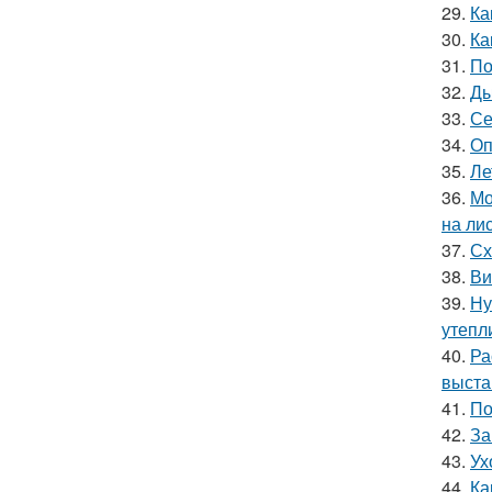
29.
Ка
30.
Ка
31.
По
32.
Ды
33.
Се
34.
Оп
35.
Ле
36.
Мо
на ли
37.
Сх
38.
Ви
39.
Ну
утепл
40.
Ра
выста
41.
По
42.
За
43.
Ух
44.
Ка