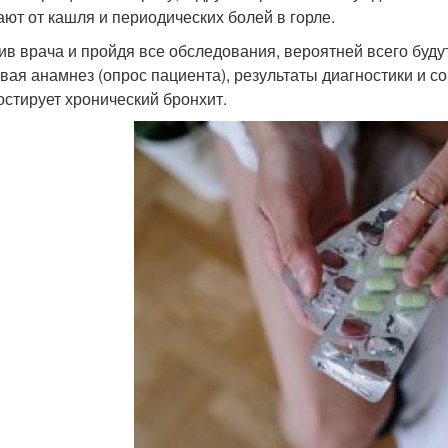
ают от кашля и периодических болей в горле.
ив врача и пройдя все обследования, вероятней всего бу
вая анамнез (опрос пациента), результаты диагностики и с
остирует хронический бронхит.