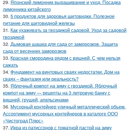
29.
Японский лимонник выращивание и уход. Посадка
лимонника китайского
30.
5 продуктов для здоровья щитовидки. Полезное
питание для щитовидной железы
31.
Как ухаживать за гвоздикой садовой. Уход за садовой
гвоздикой
32.
Дымовая шашка для сада от заморозков. Защита
сада от весенних заморозков
33.
Красная смородина рядом с вишней. С чем нельзя
сажать
34.
Фундамент на винтовых сваях недостатки. Дом на
сваях – фантазия или реальность?
35.
Яблочный компот на зиму с гвоздикой. Яблочный
компот на зиму — рецепты на 3 литровую банку с
вишней, грушей, апельсинами
36.
Мусорный контейнер уличный металлический объем.
Ассортимент мусорных контейнеров в каталоге ООО
«Чистоград Плюс»
37.
Икра из патиссонов с томатной пастой на зиму