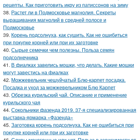
рецепты. Как приготовить икру из патиссонов на зиму
38.
Растет ли в Подмосковье магнолия. Секреты
выращивания магнолий в средней полосе и
Подмосковье
39.
Корень подсолнуха, как сушить. Как не ошибиться
при покупке корней или при их заготовке
40.
Сырые семечки чем полезны. Польза семян
подсолнечника
41.
В фиалках завелись мошки, что делать. Какие мошки
могут завестись на фиалках
42.
Можжевельник чешуйчатый Блю-карпет посадка.
Посадка и уход за можжевельником Блю Карпет
43.
Обрезка курильский чай. Описание и применение
курильского чая
44.
Сокольники фазенда 2019. 37-я специализированная
выставка-ярмарка «Фазенда»
45.
Заготовка корень подсолнуха. Как не ошибиться при
покупке корней или при их заготовке
46.
Сливы мочегонные или нет. Польза в зависимости от