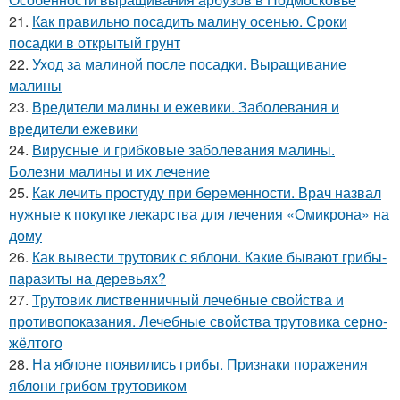
21.
Как правильно посадить малину осенью. Сроки
посадки в открытый грунт
22.
Уход за малиной после посадки. Выращивание
малины
23.
Вредители малины и ежевики. Заболевания и
вредители ежевики
24.
Вирусные и грибковые заболевания малины.
Болезни малины и их лечение
25.
Как лечить простуду при беременности. Врач назвал
нужные к покупке лекарства для лечения «Омикрона» на
дому
26.
Как вывести трутовик с яблони. Какие бывают грибы-
паразиты на деревьях?
27.
Трутовик лиственничный лечебные свойства и
противопоказания. Лечебные свойства трутовика серно-
жёлтого
28.
На яблоне появились грибы. Признаки поражения
яблони грибом трутовиком