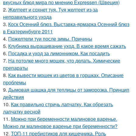
вкусных блюд мира по мнению Expressen (Швеция)
2.
Желтеет и сохнет туя. Туя желтеет из-за
неправильного ухода
3.
Коск Осенний блюз. Выставка-ярмарка Осенний блюз
в Екатеринбурге 2011
4.
Пожелтели туи после зимы. Причины
5.
Клубника выращивание уход. В какое время сажать
6.
Посадка и уход за лимонником. Как посадить
7.
На потолке много мошек, что делать. Химические
препараты
8.
Как вывести мошек из цветов в горшках. Описание
проблемы
9.
Дымовая шашка для теплицы от заморозка. Принцип
действия
10.
Как правильно стричь лапчатку. Как обрезать
лапчатку весной
11.
Можно при беременности малиновое варенье.
Можно ли малиновое варенье при беременности?
12.
ТОП-11 пребиотиков для кишечника. Роль