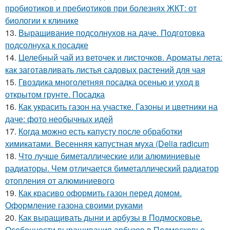
пробиотиков и пребиотиков при болезнях ЖКТ: от
биологии к клинике
13.
Выращивание подсолнухов на даче. Подготовка
подсолнуха к посадке
14.
Целебный чай из веточек и листочков. Ароматы лета:
как заготавливать листья садовых растений для чая
15.
Гвоздика многолетняя посадка осенью и уход в
открытом грунте. Посадка
16.
Как украсить газон на участке. Газоны и цветники на
даче: фото необычных идей
17.
Когда можно есть капусту после обработки
химикатами. Весенняя капустная муха (Delia radicum
18.
Что лучше биметаллические или алюминиевые
радиаторы. Чем отличается биметаллический радиатор
отопления от алюминиевого
19.
Как красиво оформить газон перед домом.
Оформление газона своими руками
20.
Как выращивать дыни и арбузы в Подмосковье.
Особенности выращивания арбузов в Подмосковье