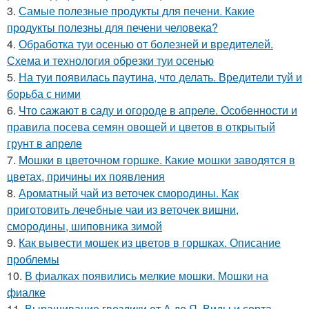
3.
Самые полезные продукты для печени. Какие
продукты полезны для печени человека?
4.
Обработка туи осенью от болезней и вредителей.
Схема и технология обрезки туи осенью
5.
На туи появилась паутина, что делать. Вредители туй и
борьба с ними
6.
Что сажают в саду и огороде в апреле. Особенности и
правила посева семян овощей и цветов в открытый
грунт в апреле
7.
Мошки в цветочном горшке. Какие мошки заводятся в
цветах, причины их появления
8.
Ароматный чай из веточек смородины. Как
приготовить лечебные чаи из веточек вишни,
смородины, шиповника зимой
9.
Как вывести мошек из цветов в горшках. Описание
проблемы
10.
В фиалках появились мелкие мошки. Мошки на
фиалке
11.
Выращивание гвоздики от А до Я. Виды и сорта