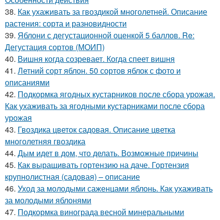
38.
Как ухаживать за гвоздикой многолетней. Описание
растения: сорта и разновидности
39.
Яблони с дегустационной оценкой 5 баллов. Re:
Дегустация сортов (МОИП)
40.
Вишня когда созревает. Когда спеет вишня
41.
Летний сорт яблон. 50 сортов яблок с фото и
описаниями
42.
Подкормка ягодных кустарников после сбора урожая.
Как ухаживать за ягодными кустарниками после сбора
урожая
43.
Гвоздика цветок садовая. Описание цветка
многолетняя гвоздика
44.
Дым идет в дом, что делать. Возможные причины
45.
Как выращивать гортензию на даче. Гортензия
крупнолистная (садовая) – описание
46.
Уход за молодыми саженцами яблонь. Как ухаживать
за молодыми яблонями
47.
Подкормка винограда весной минеральными