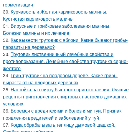
герметизации
30.
Курчавость и Желтая карликовость малины.
Кустистая карликовость малины
31.
Вирусные и грибковые заболевания малины.
Болезни малины и их лечение
32.
Как вывести трутовик с яблони. Какие бывают грибы-
паразиты на деревьях?
33.
Трутовик лиственничный лечебные свойства и
противопоказания. Лечебные свойства трутовика серно-
жёлтого
34.
Гриб-трутовик на плодовом дереве. Какие грибы
вырастают на плодовых деревьях
35.
Настойка на спирту быстрого приготовления. Лучшие
рецепты приготовления спиртовых настоек в домашних
условиях
36.
Боремся с вредителями и болезнями туи. Признак
появления вредителей и заболеваний у туй
37.
Когда обрабатывать теплицу дымовой шашкой.
Особенности действия