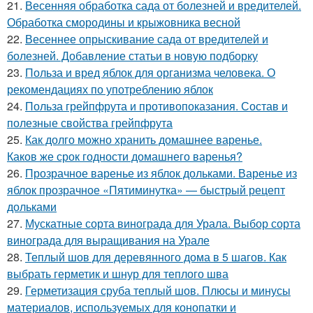
21.
Весенняя обработка сада от болезней и вредителей.
Обработка смородины и крыжовника весной
22.
Весеннее опрыскивание сада от вредителей и
болезней. Добавление статьи в новую подборку
23.
Польза и вред яблок для организма человека. О
рекомендациях по употреблению яблок
24.
Польза грейпфрута и противопоказания. Состав и
полезные свойства грейпфрута
25.
Как долго можно хранить домашнее варенье.
Каков же срок годности домашнего варенья?
26.
Прозрачное варенье из яблок дольками. Варенье из
яблок прозрачное «Пятиминутка» — быстрый рецепт
дольками
27.
Мускатные сорта винограда для Урала. Выбор сорта
винограда для выращивания на Урале
28.
Теплый шов для деревянного дома в 5 шагов. Как
выбрать герметик и шнур для теплого шва
29.
Герметизация сруба теплый шов. Плюсы и минусы
материалов, используемых для конопатки и