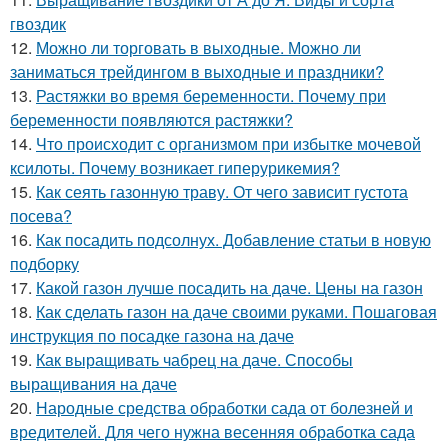
гвоздик
12.
Можно ли торговать в выходные. Можно ли
заниматься трейдингом в выходные и праздники?
13.
Растяжки во время беременности. Почему при
беременности появляются растяжки?
14.
Что происходит с организмом при избытке мочевой
ксилоты. Почему возникает гиперурикемия?
15.
Как сеять газонную траву. От чего зависит густота
посева?
16.
Как посадить подсолнух. Добавление статьи в новую
подборку
17.
Какой газон лучше посадить на даче. Цены на газон
18.
Как сделать газон на даче своими руками. Пошаговая
инструкция по посадке газона на даче
19.
Как выращивать чабрец на даче. Способы
выращивания на даче
20.
Народные средства обработки сада от болезней и
вредителей. Для чего нужна весенняя обработка сада