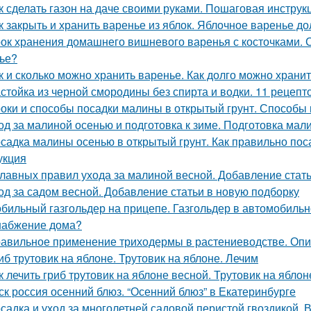
к сделать газон на даче своими руками. Пошаговая инструкц
к закрыть и хранить варенье из яблок. Яблочное варенье д
ок хранения домашнего вишневого варенья с косточками. С
ье?
к и сколько можно хранить варенье. Как долго можно хран
стойка из черной смородины без спирта и водки. 11 рецепт
оки и способы посадки малины в открытый грунт. Способы 
од за малиной осенью и подготовка к зиме. Подготовка мал
садка малины осенью в открытый грунт. Как правильно п
укция
главных правил ухода за малиной весной. Добавление стат
од за садом весной. Добавление статьи в новую подборку
бильный газгольдер на прицепе. Газгольдер в автомобильн
набжение дома?
авильное применение триходермы в растениеводстве. Оп
иб трутовик на яблоне. Трутовик на яблоне. Лечим
к лечить гриб трутовик на яблоне весной. Трутовик на яблон
ск россия осенний блюз. “Осенний блюз” в Екатеринбурге
садка и уход за многолетней садовой перистой гвоздикой. 