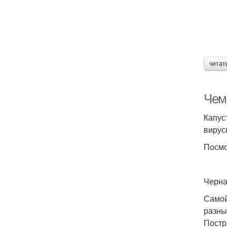
читат
Чем
Капус
вирус
Посмо
Черна
Самой
разны
Постр