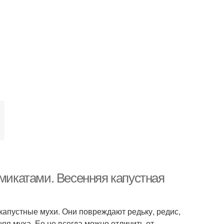
имикатами. Весенняя капустная
апустные мухи. Они повреждают редьку, редис,
няя муха. Ее не всегда можно отличить от