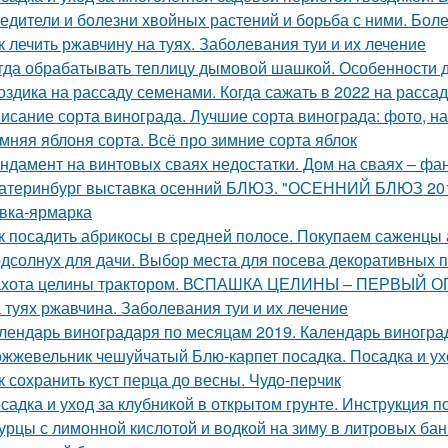
едители и болезни хвойных растений и борьба с ними. Бол
к лечить ржавчину на туях. Заболевания туи и их лечение
гда обрабатывать теплицу дымовой шашкой. Особенности 
оздика на рассаду семенами. Когда сажать в 2022 на расса
исание сорта винограда. Лучшие сорта винограда: фото, на
мняя яблоня сорта. Всё про зимние сорта яблок
ндамент на винтовых сваях недостатки. Дом на сваях – фа
атеринбург выставка осенний БЛЮЗ. "ОСЕННИЙ БЛЮЗ 2019
вка-ярмарка
к посадить абрикосы в средней полосе. Покупаем саженцы
дсолнух для дачи. Выбор места для посева декоративных 
хота целины трактором. ВСПАШКА ЦЕЛИНЫ – ПЕРВЫЙ 
 туях ржавчина. Заболевания туи и их лечение
лендарь виноградаря по месяцам 2019. Календарь виноград
жжевельник чешуйчатый Блю-карпет посадка. Посадка и у
к сохранить куст перца до весны. Чудо-перчик
садка и уход за клубникой в открытом грунте. Инструкция 
урцы с лимонной кислотой и водкой на зиму в литровых ба