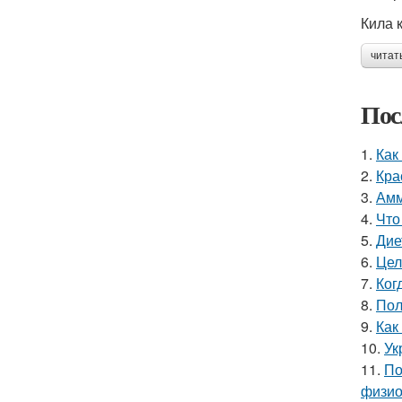
Кила 
читат
Пос
1.
Как
2.
Кра
3.
Амм
4.
Что
5.
Дие
6.
Цел
7.
Ког
8.
Пол
9.
Как
10.
Ук
11.
По
физио