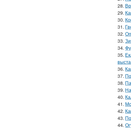
28.
Вр
29.
Ка
30.
Ко
31.
Гв
32.
Оп
33.
Зи
34.
Фу
35.
Ек
выста
36.
Ка
37.
По
38.
Па
39.
На
40.
Ка
41.
Мо
42.
Ка
43.
По
44.
Ог