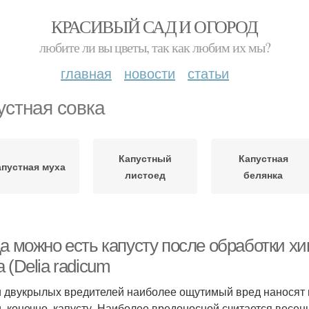
КРАСИВЫЙ САД И ОГОРОД
любите ли вы цветы, так как любим их мы?
главная
новости
статьи
устная совка
Капустный
Капустная
апустная муха
листоед
белянка
да можно есть капусту после обработки х
 (Delia radicum
 двукрылых вредителей наиболее ощутимый вред наносят к
и, конечно, капусту. Наиболее вредоносной считается весен