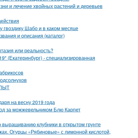
езни и лечение хвойных растений и деревьев
действия
ду гвоздику Шабо и в каком месяце
звания и описания (каталог)
нтазия или реальность?
" (Екатеринбург) - специализированная
 абрикосов
подсолнухов
ОПЫТ
аря на весну 2019 года
ход за можжевельником Блю Карпет
по выращиванию клубники в открытом грунте
нках. Огурцы «Рябиновые» с лимонной кислотой,