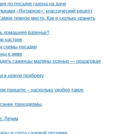
ия по посадке газона на даче
ольками «Янтарное»: классический рецепт
амое темное место. Как и сколько хранить
ить домашнее варенье?
ов настоек
и схемы посадки
ины к зиме
осадить саженцы малины осенью — пошаговая
ьи в новую подборку
ом прицепе – насколько удобно такое
исание триходермы
е. Лечим
Виды и сорта садовой гвоздики