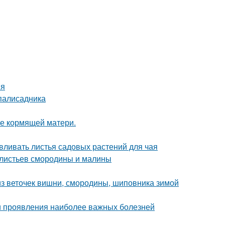
ия
 палисадника
ие кормящей матери.
авливать листья садовых растений для чая
з листьев смородины и малины
 из веточек вишни, смородины, шиповника зимой
и проявления наиболее важных болезней