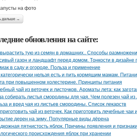
капусты на фото
ь дальше →
ледние обновления на сайте:
 вырастить тую из семян в домашних.. Способы размножен
сивый газон и ландшафт перед домом. Тонкости в дизайне
иак в саду и огороде. Польза и применение
 категорически нельзя есть и пить кормящим мамам. Питан
та при повышенном холестерине. Принципы питания
ебный чай из веточек и листочков. Ароматы лета: как загот
да собирать листья смородины для чая. Чем полезен чай и
ьза и вред чая из листьев смородины. Список лекарств
 приготовить чай из веточек. Как приготовить лечебные чаи
рытие дерен на зиму. Популярные виды дёрена
дкожная пятнистость яблок. Причины появления и признак
логического происхождения яблок при хранении