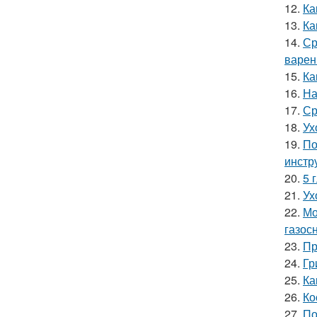
12.
Ка
13.
Ка
14.
Ср
варен
15.
Ка
16.
На
17.
Ср
18.
Ух
19.
По
инстр
20.
5 
21.
Ух
22.
Мо
газос
23.
Пр
24.
Гр
25.
Ка
26.
Ко
27.
По