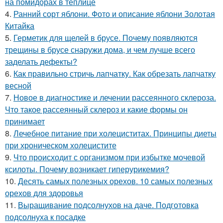
на помидорах в теплице
4.
Ранний сорт яблони. Фото и описание яблони Золотая
Китайка
5.
Герметик для щелей в брусе. Почему появляются
трещины в брусе снаружи дома, и чем лучше всего
заделать дефекты?
6.
Как правильно стричь лапчатку. Как обрезать лапчатку
весной
7.
Новое в диагностике и лечении рассеянного склероза.
Что такое рассеянный склероз и какие формы он
принимает
8.
Лечебное питание при холециститах. Принципы диеты
при хроническом холецистите
9.
Что происходит с организмом при избытке мочевой
ксилоты. Почему возникает гиперурикемия?
10.
Десять самых полезных орехов. 10 самых полезных
орехов для здоровья
11.
Выращивание подсолнухов на даче. Подготовка
подсолнуха к посадке