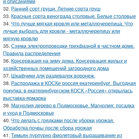
и описаниями
32.
Ранний сорт груши. Летние сорта груш
33.
Красные сорта винограда столовые. Белые столовые
34.
Что лучше мягкая кровля или металлочерепица. Что
лучше выбрать для кровли - металлочерепицу или
мягкую кровлю
35.
Схема электропроводки трехфазной в частном доме.
Правила распределения
36.
Консервация на зиму дома. Консервация жилых и
хозяйственных помещений загородного дома
37.
Шкафчики для раздевалок воронеж.
38.
Распродажа в КОСКе россия екатеринбург. Выгодная
покупка: в екатеринбургском КОСК «Россия» открылась
выставка-ярмарка
39.
Магнолия дерево в Подмосковье. Магнолия: посадка
и уход в Подмосковье
40.
Что делать с грядками после уборки урожая.
Обработка почвы после сбора урожая
41.
Тимьян пурпурно фиолетовый выращивание из