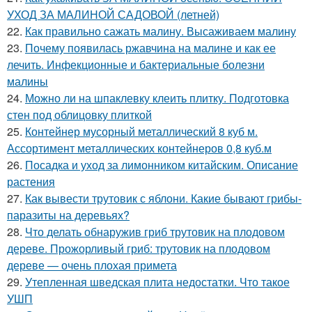
УХОД ЗА МАЛИНОЙ САДОВОЙ (летней)
22.
Как правильно сажать малину. Высаживаем малину
23.
Почему появилась ржавчина на малине и как ее
лечить. Инфекционные и бактериальные болезни
малины
24.
Можно ли на шпаклевку клеить плитку. Подготовка
стен под облицовку плиткой
25.
Контейнер мусорный металлический 8 куб м.
Ассортимент металлических контейнеров 0,8 куб.м
26.
Посадка и уход за лимонником китайским. Описание
растения
27.
Как вывести трутовик с яблони. Какие бывают грибы-
паразиты на деревьях?
28.
Что делать обнаружив гриб трутовик на плодовом
дереве. Прожорливый гриб: трутовик на плодовом
дереве — очень плохая примета
29.
Утепленная шведская плита недостатки. Что такое
УШП