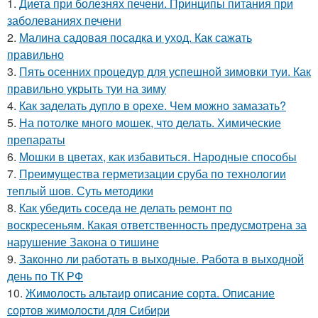
1.
Диета при болезнях печени. Принципы питания при
заболеваниях печени
2.
Малина садовая посадка и уход. Как сажать
правильно
3.
Пять осенних процедур для успешной зимовки туи. Как
правильно укрыть туи на зиму
4.
Как заделать дупло в орехе. Чем можно замазать?
5.
На потолке много мошек, что делать. Химические
препараты
6.
Мошки в цветах, как избавиться. Народные способы
7.
Преимущества герметизации сруба по технологии
теплый шов. Суть методики
8.
Как убедить соседа не делать ремонт по
воскресеньям. Какая ответственность предусмотрена за
нарушение Закона о тишине
9.
Законно ли работать в выходные. Работа в выходной
день по ТК РФ
10.
Жимолость альтаир описание сорта. Описание
сортов жимолости для Сибири