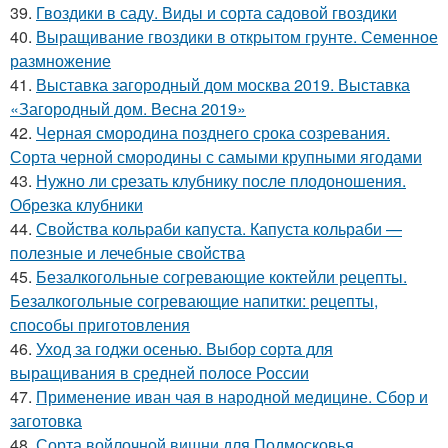
39.
Гвоздики в саду. Виды и сорта садовой гвоздики
40.
Выращивание гвоздики в открытом грунте. Семенное
размножение
41.
Выставка загородный дом москва 2019. Выставка
«Загородный дом. Весна 2019»
42.
Черная смородина позднего срока созревания.
Сорта черной смородины с самыми крупными ягодами
43.
Нужно ли срезать клубнику после плодоношения.
Обрезка клубники
44.
Свойства кольраби капуста. Капуста кольраби —
полезные и лечебные свойства
45.
Безалкогольные согревающие коктейли рецепты.
Безалкогольные согревающие напитки: рецепты,
способы приготовления
46.
Уход за годжи осенью. Выбор сорта для
выращивания в средней полосе России
47.
Применение иван чая в народной медицине. Сбор и
заготовка
48.
Сорта войлочной вишни для Подмосковья