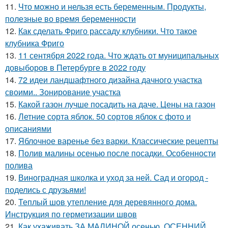
11.
Что можно и нельзя есть беременным. Продукты,
полезные во время беременности
12.
Как сделать Фриго рассаду клубники. Что такое
клубника Фриго
13.
11 сентября 2022 года. Что ждать от муниципальных
довыборов в Петербурге в 2022 году
14.
72 идеи ландшафтного дизайна дачного участка
своими.. Зонирование участка
15.
Какой газон лучше посадить на даче. Цены на газон
16.
Летние сорта яблок. 50 сортов яблок с фото и
описаниями
17.
Яблочное варенье без варки. Классические рецепты
18.
Полив малины осенью после посадки. Особенности
полива
19.
Виноградная школка и уход за ней. Сад и огород -
поделись с друзьями!
20.
Теплый шов утепление для деревянного дома.
Инструкция по герметизации швов
21.
Как ухаживать ЗА МАЛИНОЙ осенью. ОСЕННИЙ