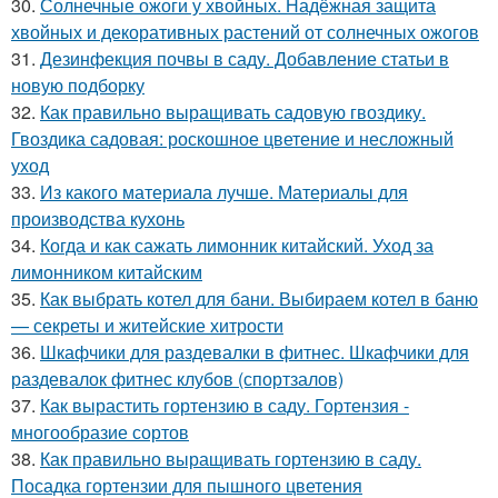
30.
Солнечные ожоги у хвойных. Надёжная защита
хвойных и декоративных растений от солнечных ожогов
31.
Дезинфекция почвы в саду. Добавление статьи в
новую подборку
32.
Как правильно выращивать садовую гвоздику.
Гвоздика садовая: роскошное цветение и несложный
уход
33.
Из какого материала лучше. Материалы для
производства кухонь
34.
Когда и как сажать лимонник китайский. Уход за
лимонником китайским
35.
Как выбрать котел для бани. Выбираем котел в баню
— секреты и житейские хитрости
36.
Шкафчики для раздевалки в фитнес. Шкафчики для
раздевалок фитнес клубов (спортзалов)
37.
Как вырастить гортензию в саду. Гортензия -
многообразие сортов
38.
Как правильно выращивать гортензию в саду.
Посадка гортензии для пышного цветения