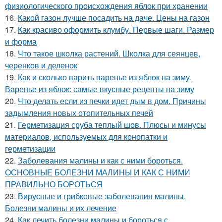
физиологического происхождения яблок при хранении
16.
Какой газон лучше посадить на даче. Цены на газон
17.
Как красиво оформить клумбу. Первые шаги. Размер
и форма
18.
Что такое школка растений. Школка для сеянцев,
черенков и деленок
19.
Как и сколько варить варенье из яблок на зиму.
Варенье из яблок: самые вкусные рецепты на зиму
20.
Что делать если из печки идет дым в дом. Причины
задымления новых отопительных печей
21.
Герметизация сруба теплый шов. Плюсы и минусы
материалов, используемых для конопатки и
герметизации
22.
Заболевания малины и как с ними бороться.
ОСНОВНЫЕ БОЛЕЗНИ МАЛИНЫ И КАК С НИМИ
ПРАВИЛЬНО БОРОТЬСЯ
23.
Вирусные и грибковые заболевания малины.
Болезни малины и их лечение
24.
Как лечить болезни малины и бороться с