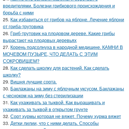
вредителями. Болезни грибкового происхождения и
борьба с ними
25.
Как избавиться от грибов на яблоне. Лечение яблони
от гриба-трутовика
26.
Гриб-трутовик на плодовом дереве. Какие грибы
вырастают на плодовых деревьях
27.
Корень подсолнуха в народной медицине. КАМНИ В
МОЧЕВОМ ПУЗЫРЕ, ЧТО ДЕЛАТЬ С ЭТИМ
СОКРОВИЩЕМ?
28.
Как сделать школку для растений. Как сделать
школку?
29.
Вишня лучшие сорта.
30.
Баклажаны на зиму с яблочным уксусом. Баклажаны
с чесноком на зиму без стерилизации
31.
Как ухаживать за тыквой. Как выращивать и
ухаживать за тыквой в открытом грунте
32.
Сорт хурмы которая не вяжет. Почему хурма вяжет
33.
Детки лилии, что с ними делать. Способы