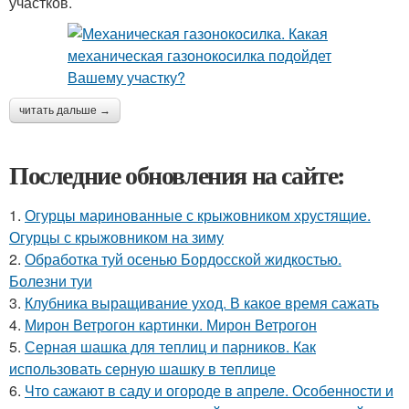
участков.
читать дальше →
Последние обновления на сайте:
1.
Огурцы маринованные с крыжовником хрустящие.
Огурцы с крыжовником на зиму
2.
Обработка туй осенью Бордосской жидкостью.
Болезни туи
3.
Клубника выращивание уход. В какое время сажать
4.
Мирон Ветрогон картинки. Мирон Ветрогон
5.
Серная шашка для теплиц и парников. Как
использовать серную шашку в теплице
6.
Что сажают в саду и огороде в апреле. Особенности и