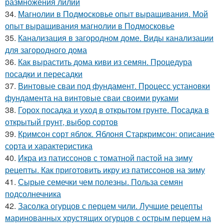
размножения лилий
34.
Магнолии в Подмосковье опыт выращивания. Мой
опыт выращивания магнолии в Подмосковье
35.
Канализация в загородном доме. Виды канализации
для загородного дома
36.
Как вырастить дома киви из семян. Процедура
посадки и пересадки
37.
Винтовые сваи под фундамент. Процесс установки
фундамента на винтовые сваи своими руками
38.
Горох посадка и уход в открытом грунте. Посадка в
открытый грунт, выбор сортов
39.
Кримсон сорт яблок. Яблоня Старкримсон: описание
сорта и характеристика
40.
Икра из патиссонов с томатной пастой на зиму
рецепты. Как приготовить икру из патиссонов на зиму
41.
Сырые семечки чем полезны. Польза семян
подсолнечника
42.
Засолка огурцов с перцем чили. Лучшие рецепты
маринованных хрустящих огурцов с острым перцем на