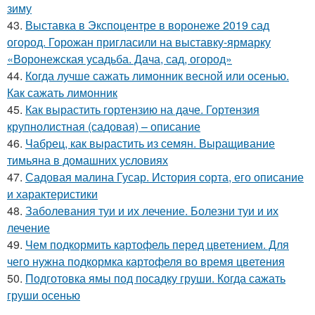
зиму
43.
Выставка в Экспоцентре в воронеже 2019 сад
огород. Горожан пригласили на выставку-ярмарку
«Воронежская усадьба. Дача, сад, огород»
44.
Когда лучше сажать лимонник весной или осенью.
Как сажать лимонник
45.
Как вырастить гортензию на даче. Гортензия
крупнолистная (садовая) – описание
46.
Чабрец, как вырастить из семян. Выращивание
тимьяна в домашних условиях
47.
Садовая малина Гусар. История сорта, его описание
и характеристики
48.
Заболевания туи и их лечение. Болезни туи и их
лечение
49.
Чем подкормить картофель перед цветением. Для
чего нужна подкормка картофеля во время цветения
50.
Подготовка ямы под посадку груши. Когда сажать
груши осенью