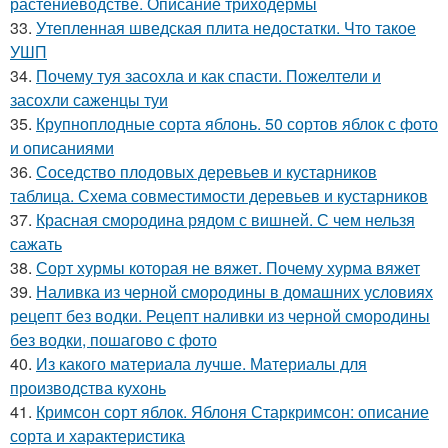
растениеводстве. Описание триходермы
33.
Утепленная шведская плита недостатки. Что такое
УШП
34.
Почему туя засохла и как спасти. Пожелтели и
засохли саженцы туи
35.
Крупноплодные сорта яблонь. 50 сортов яблок с фото
и описаниями
36.
Соседство плодовых деревьев и кустарников
таблица. Схема совместимости деревьев и кустарников
37.
Красная смородина рядом с вишней. С чем нельзя
сажать
38.
Сорт хурмы которая не вяжет. Почему хурма вяжет
39.
Наливка из черной смородины в домашних условиях
рецепт без водки. Рецепт наливки из черной смородины
без водки, пошагово с фото
40.
Из какого материала лучше. Материалы для
производства кухонь
41.
Кримсон сорт яблок. Яблоня Старкримсон: описание
сорта и характеристика