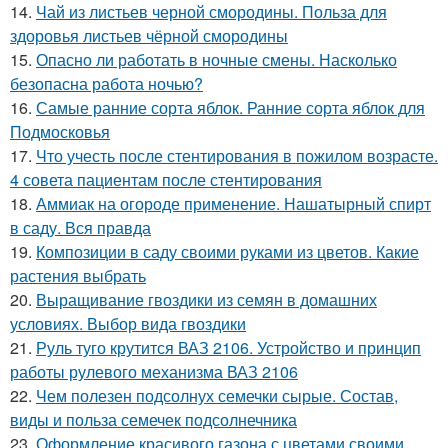
14.
Чай из листьев черной смородины. Польза для
здоровья листьев чёрной смородины
15.
Опасно ли работать в ночные смены. Насколько
безопасна работа ночью?
16.
Самые ранние сорта яблок. Ранние сорта яблок для
Подмосковья
17.
Что учесть после стентирования в пожилом возрасте.
4 совета пациентам после стентирования
18.
Аммиак на огороде применение. Нашатырный спирт
в саду. Вся правда
19.
Композиции в саду своими руками из цветов. Какие
растения выбрать
20.
Выращивание гвоздики из семян в домашних
условиях. Выбор вида гвоздики
21.
Руль туго крутится ВАЗ 2106. Устройство и принцип
работы рулевого механизма ВАЗ 2106
22.
Чем полезен подсолнух семечки сырые. Состав,
виды и польза семечек подсолнечника
23.
Оформление красивого газона с цветами своими..