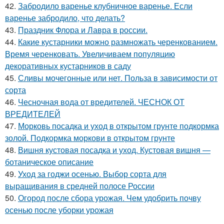
42.
Забродило варенье клубничное варенье. Если
варенье забродило, что делать?
43.
Праздник Флора и Лавра в россии.
44.
Какие кустарники можно размножать черенкованием.
Время черенковать. Увеличиваем популяцию
декоративных кустарников в саду
45.
Сливы мочегонные или нет. Польза в зависимости от
сорта
46.
Чесночная вода от вредителей. ЧЕСНОК ОТ
ВРЕДИТЕЛЕЙ
47.
Морковь посадка и уход в открытом грунте подкормка
золой. Подкормка моркови в открытом грунте
48.
Вишня кустовая посадка и уход. Кустовая вишня —
ботаническое описание
49.
Уход за годжи осенью. Выбор сорта для
выращивания в средней полосе России
50.
Огород после сбора урожая. Чем удобрить почву
осенью после уборки урожая