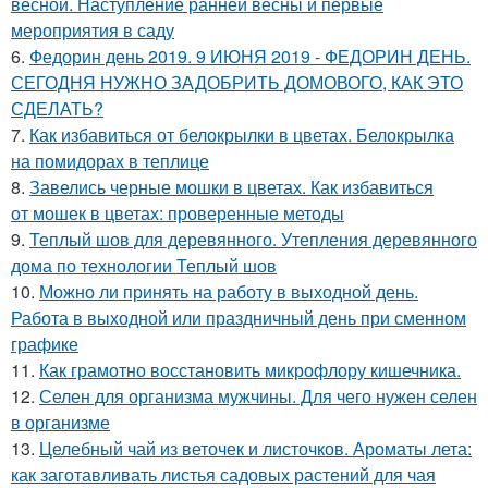
весной. Наступление ранней весны и первые
мероприятия в саду
6.
Федорин день 2019. 9 ИЮНЯ 2019 - ФЕДОРИН ДЕНЬ.
СЕГОДНЯ НУЖНО ЗАДОБРИТЬ ДОМОВОГО, КАК ЭТО
СДЕЛАТЬ?
7.
Как избавиться от белокрылки в цветах. Белокрылка
на помидорах в теплице
8.
Завелись черные мошки в цветах. Как избавиться
от мошек в цветах: проверенные методы
9.
Теплый шов для деревянного. Утепления деревянного
дома по технологии Теплый шов
10.
Можно ли принять на работу в выходной день.
Работа в выходной или праздничный день при сменном
графике
11.
Как грамотно восстановить микрофлору кишечника.
12.
Селен для организма мужчины. Для чего нужен селен
в организме
13.
Целебный чай из веточек и листочков. Ароматы лета:
как заготавливать листья садовых растений для чая