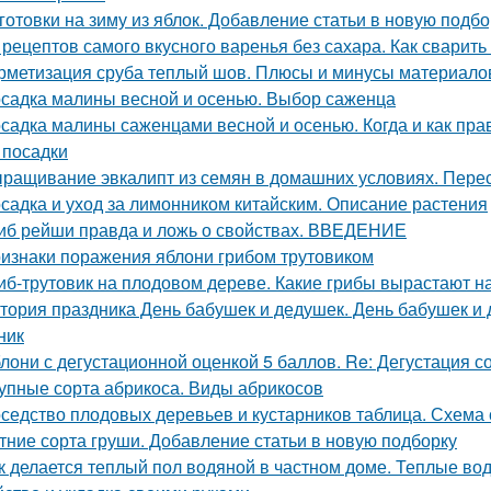
готовки на зиму из яблок. Добавление статьи в новую подбо
 рецептов самого вкусного варенья без сахара. Как сварить
рметизация сруба теплый шов. Плюсы и минусы материалов
садка малины весной и осенью. Выбор саженца
садка малины саженцами весной и осенью. Когда и как прав
 посадки
ращивание эвкалипт из семян в домашних условиях. Перес
садка и уход за лимонником китайским. Описание растения
иб рейши правда и ложь о свойствах. ВВЕДЕНИЕ
изнаки поражения яблони грибом трутовиком
иб-трутовик на плодовом дереве. Какие грибы вырастают н
тория праздника День бабушек и дедушек. День бабушек и д
ник
лони с дегустационной оценкой 5 баллов. Re: Дегустация 
упные сорта абрикоса. Виды абрикосов
седство плодовых деревьев и кустарников таблица. Схема 
тние сорта груши. Добавление статьи в новую подборку
к делается теплый пол водяной в частном доме. Теплые во