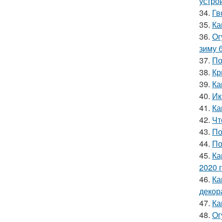
устро
34.
Гв
35.
Ка
36.
Ог
зиму 
37.
По
38.
Кр
39.
Ка
40.
Ик
41.
Ка
42.
Чт
43.
По
44.
По
45.
Ка
2020 
46.
Ка
декор
47.
Ка
48.
Ог