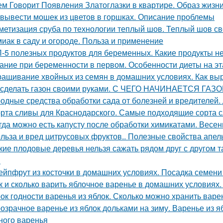
ем Говорит Появления Златоглазки в квартире. Образ жизни
 вывести мошек из цветов в горшках. Описание проблемы
метизация сруба по технологии теплый шов. Теплый шов св
иак в саду и огороде. Польза и применение
-5 полезных продуктов для беременных. Какие продукты 
ание при беременности в первом. Особенности диеты на э
ащивание хвойных из семян в домашних условиях. Как выр
 сделать газон своими руками. С ЧЕГО НАЧИНАЕТСЯ ГАЗ
одные средства обработки сада от болезней и вредителей.
рта сливы для Краснодарского. Самые подходящие сорта 
гда можно есть капусту после обработки химикатами. Весенн
льза и вред цитрусовых фруктов.. Полезные свойства апел
кие плодовые деревья нельзя сажать рядом друг с другом 
м
ейпфрут из косточки в домашних условиях. Посадка семени
к и сколько варить яблочное варенье в домашних условиях
ок годности варенья из яблок. Сколько можно хранить варе
озрачное варенье из яблок дольками на зиму. Варенье из я
ного варенья