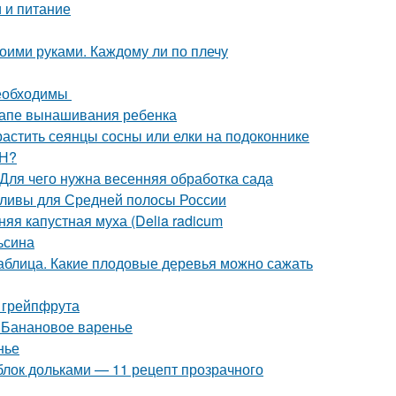
 и питание
оими руками. Каждому ли по плечу
необходимы
тапе вынашивания ребенка
астить сеянцы сосны или елки на подоконнике
ОН?
 Для чего нужна весенняя обработка сада
сливы для Средней полосы России
яя капустная муха (Delia radicum
ьсина
таблица. Какие плодовые деревья можно сажать
 грейпфрута
. Банановое варенье
нье
блок дольками — 11 рецепт прозрачного