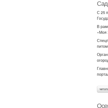
Сад
С 25 п
Госуд
В рам
«Моя 
Спецп
питом
Орган
огоро
Главн
порта
читат
Осе