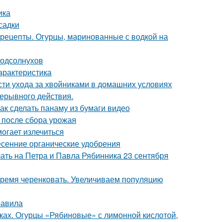
ика
садки
 рецепты. Огурцы, маринованные с водкой на
подсолнухов
арактеристика
сти ухода за хвойниками в домашних условиях
рерывного действия.
Как сделать панаму из бумаги видео
ы после сбора урожая
могает излечиться
сенние органические удобрения
лать на Петра и Павла Рябинника 23 сентября
Время черенковать. Увеличиваем популяцию
равила
нках. Огурцы «Рябиновые» с лимонной кислотой,