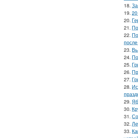
18.
За
19.
20
20.
Ге
21.
По
22.
По
после
23.
Вы
24.
По
25.
Гр
26.
Пр
27.
Гр
28.
Ис
празд
29.
Яб
30.
Кр
31.
Со
32.
Ле
33.
Ка