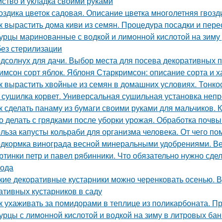
йство и укладка своими руками
оздика цветок садовая. Описание цветка многолетняя гвозд
к вырастить дома киви из семян. Процедура посадки и пере
урцы маринованные с водкой и лимонной кислотой на зиму
без стерилизации
дсолнух для дачи. Выбор места для посева декоративных 
имсон сорт яблок. Яблоня Старкримсон: описание сорта и х
к вырастить хвойные из семян в домашних условиях. Тонко
 сушилка корвет. Универсальная сушильная установка неп
к сделать панаму из бумаги своими руками для мальчиков. 
о делать с грядками после уборки урожая. Обработка почв
льза капусты кольраби для организма человека. От чего по
дкормка винограда весной минеральными удобрениями. Ве
ртинки петр и павел рябинники. Что обязательно нужно сде
года
кие декоративные кустарники можно черенковать осенью. 
ативных кустарников в саду
к ухаживать за помидорами в теплице из поликарбоната. П
урцы с лимонной кислотой и водкой на зиму в литровых ба