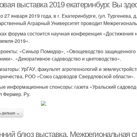
овая выставка 2019 екатеринбург. Вы зде
о 27 января 2019 года, в г. Екатеринбурге, (ул. Тургенева, д
арственный Аграрный Университет проводит Межрегиональ
ках форума состоится научная конференция «Достижения н
земля-2019».
роекты: «Синьор Помидор», «Овощеводство защищенного г
ники». «Декоративное садоводство и цветоводство».
изаторы: УрГАУ, факультет агротехнологий и землеустройст
дничества, РОО «Союз садоводов Свердловской области».
ые информационные спонсоры: газета «Уральский садовод
л Фермер. Ру.
ь дальше →
нний блюз выставка. Межрегиональная 