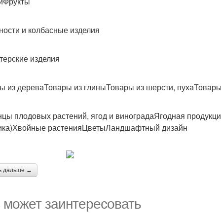
иФрукты
ности и колбасные изделия
терские изделия
ы из дереваТовары из глиныТовары из шерсти, пухаТовары
цы плодовых растений, ягод и виноградаЯгодная продукция
ика)Хвойные растенияЦветыЛандшафтный дизайн
ь дальше →
 может заинтересовать