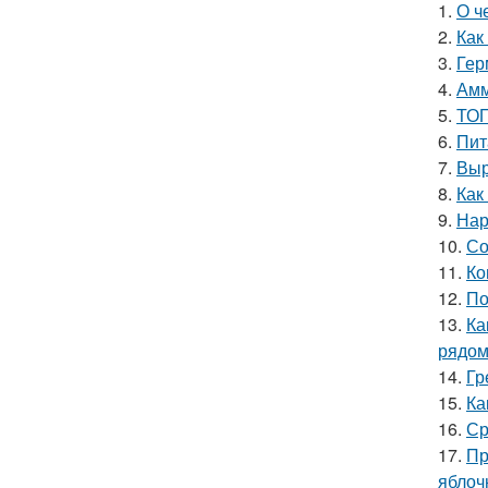
1.
О ч
2.
Как
3.
Гер
4.
Амм
5.
ТОП
6.
Пит
7.
Выр
8.
Как
9.
Нар
10.
Со
11.
Ко
12.
По
13.
Ка
рядо
14.
Гр
15.
Ка
16.
Ср
17.
Пр
яблоч