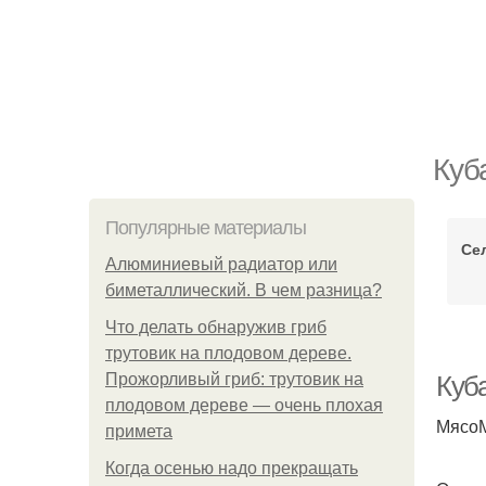
Куб
Популярные материалы
Се
Алюминиевый радиатор или
биметаллический. В чем разница?
Что делать обнаружив гриб
трутовик на плодовом дереве.
Прожорливый гриб: трутовик на
Куб
плодовом дереве — очень плохая
МясоМ
примета
Когда осенью надо прекращать