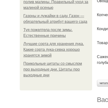
Овощ
полив малины. Правильный уход за
малиной осенью
Копче
Газоны и лужайки в саду. Газон —
обязательный атрибут вашего сада
Конди
Туя пожелтела после зимы.
Естественные причины
Товар
Лучшие сорта для хранения лука.
Какие сорта лука-севка хорошо
хранятся зимой
Сажен
голуб
Прикольные цитаты со смыслом
про выходные дни. Цитаты про
выходные дни
читат
Вас