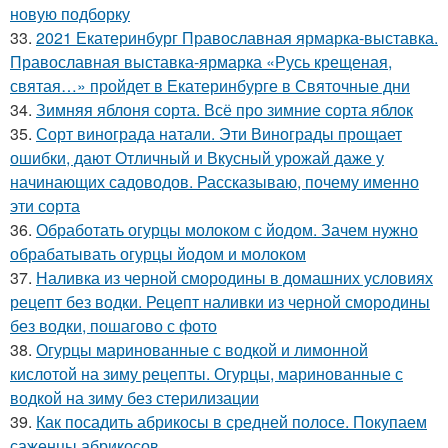
новую подборку
33.
2021 Екатеринбург Православная ярмарка-выставка.
Православная выставка-ярмарка «Русь крещеная,
святая…» пройдет в Екатеринбурге в Святочные дни
34.
Зимняя яблоня сорта. Всё про зимние сорта яблок
35.
Сорт винограда натали. Эти Винограды прощает
ошибки, дают Отличный и Вкусный урожай даже у
начинающих садоводов. Рассказываю, почему именно
эти сорта
36.
Обработать огурцы молоком с йодом. Зачем нужно
обрабатывать огурцы йодом и молоком
37.
Наливка из черной смородины в домашних условиях
рецепт без водки. Рецепт наливки из черной смородины
без водки, пошагово с фото
38.
Огурцы маринованные с водкой и лимонной
кислотой на зиму рецепты. Огурцы, маринованные с
водкой на зиму без стерилизации
39.
Как посадить абрикосы в средней полосе. Покупаем
саженцы абрикосов