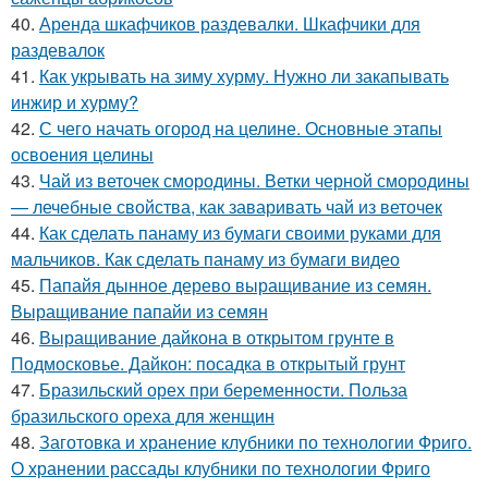
40.
Аренда шкафчиков раздевалки. Шкафчики для
раздевалок
41.
Как укрывать на зиму хурму. Нужно ли закапывать
инжир и хурму?
42.
С чего начать огород на целине. Основные этапы
освоения целины
43.
Чай из веточек смородины. Ветки черной смородины
— лечебные свойства, как заваривать чай из веточек
44.
Как сделать панаму из бумаги своими руками для
мальчиков. Как сделать панаму из бумаги видео
45.
Папайя дынное дерево выращивание из семян.
Выращивание папайи из семян
46.
Выращивание дайкона в открытом грунте в
Подмосковье. Дайкон: посадка в открытый грунт
47.
Бразильский орех при беременности. Польза
бразильского ореха для женщин
48.
Заготовка и хранение клубники по технологии Фриго.
О хранении рассады клубники по технологии Фриго