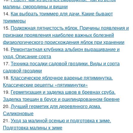
малины, смородины и вишни
14.
Как выбрать триммер для дачи. Какие бывают
триммеры
15.
Подкожная пятнистость яблок. Причины появления и
признаки проявления наиболее важных болезней
физиологического происхождения яблок при хранении
16.
Ремонтантная клубника альбион выращивание и
уход. Описание сорта
17.
Техника посадки садовой гвоздики. Виды и сорта
садовой гвоздики
18.
Классическое яблочное варенье пятиминутка.
Классические рецепты «пятиминутки»
19.
Герметизация и заделка швов в бревнах сруба.
Заделка трещин в брусе и оцилиндрованном бревне
20.
Лучший герметик для деревянного дома.
Силиконовые
21.
Уход за малиной осенью и подготовка к зиме.
Подготовка малины к зиме