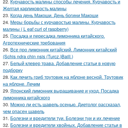
22.
Курчавость малины способы лечения. Курчавость и
Желтая карликовость малины
23.
Когда день Макоши. День богини Макоши
24.
Меры борьбы с курчавостью малины. Курчавость
малины ( L eaf curl of raspberry)
25.
Посадка и пересадка лимонника китайского.
Агротехнические требования
26.
Все про лимонник китайский. Лимонник китайский
(Schis ndra chin nsis (Turcz.)Baill.)
27.
Белый клевер трава. Добавление статьи в новую
подборку
28.
Как лечить гриб трутовик на яблоне весной. Трутовик
на яблоне. Лечим
29.
Японский лимонник выращивание и уход. Посадка
лимонника китайского
30.
Можно ли есть щавель осенью. Диетолог рассказал,
чем опасен щавель
31.
Болезни и вредители туи. Болезни туи и их лечение
32.
Болезни и вредители хвойных. Добавление статьи в