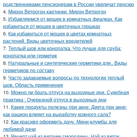
родственниками пенсионерам в России увеличат пенсию
4.
Мирон Ветрогон картинки. Мирон Ветрогон
5.
Избавляемся от мошек в комнатных фиалках. Как
избавиться от мошек в цветочных горшках
6.
Как избавиться от мошек в цветах комнатных
растений. Виды цветочных вредителей
7.
Теплый шов или конопатка. Что лучше для сруба:
конопатка или герметик
8.
Натуральные и синтетические герметики для.. Виды
герметиков по составу
9.
Часто задаваемые вопросы по технологии теплый
шов. Область применения
10.
Можно ли брать отпуск на выходные дни. Судебная
практика : Очередной отпуск в выходные дни
11.
Какие продукты полезны при акне. Диета при акне:
как рацион влияет на выработку кожного сала?
12.
Как красиво оформить дачу. Мини-клумбы для
любимой дачи
13.
Рецепт чай из веточек смородины. Чай из веток