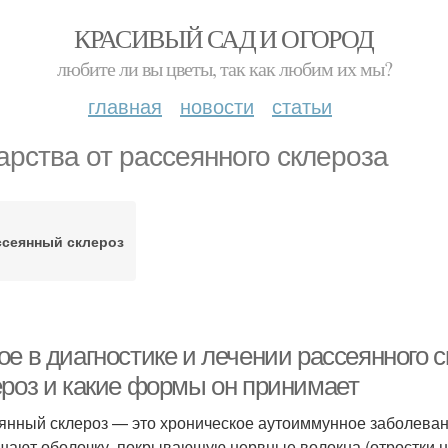
КРАСИВЫЙ САД И ОГОРОД
любите ли вы цветы, так как любим их мы?
главная
новости
статьи
арства от рассеянного склероза
ссеянный склероз
е в диагностике и лечении рассеянного с
ероз и какие формы он принимает
янный склероз — это хроническое аутоиммунное заболеван
шают оболочку, покрывающую нервные волокна (отростки не