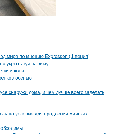
люд мира по мнению Expressen (Швеция)
но укрыть туи на зиму
етки и хвоя
ренков осенью
усе снаружи дома, и чем лучше всего заделать
азвано условие для продления майских
необходимы