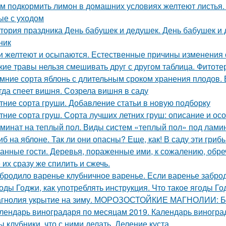
м подкормить лимон в домашних условиях желтеют листья.
ые с уходом
тория праздника День бабушек и дедушек. День бабушек и д
ник
и желтеют и осыпаются. Естественные причины изменения 
кие травы нельзя смешивать друг с другом таблица. Фитоте
мние сорта яблонь с длительным сроком хранения плодов. 
гда спеет вишня. Созрела вишня в саду
тние сорта груши. Добавление статьи в новую подборку
тние сорта груш. Сорта лучших летних груш: описание и о
минат на теплый пол. Виды систем «теплый пол» под лами
иб на яблоне. Так ли они опасны? Еще, как! В саду эти гри
анные гости. Деревья, пораженные ими, к сожалению, обре
 их сразу же спилить и сжечь.
бродило варенье клубничное варенье. Если варенье заброд
оды Годжи, как употреблять инструкция. Что такое ягоды Год
гнолия укрытие на зиму. МОРОЗОСТОЙКИЕ МАГНОЛИИ
лендарь виноградаря по месяцам 2019. Календарь виноград
ы клубники, что с ними делать. Деление куста