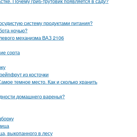
тке. Почему гриб-трутовик появляется в саду?
сосудистую систему продуктами питания?
бота ночью?
улевого механизма ВАЗ 2106
ие сорта
рку
рейпфрут из косточки
амое темное место. Как и сколько хранить
одности домашнего варенья?
дборку
лица
а, выкопанного в лесу