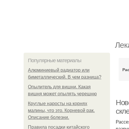
Лек
Популярные материалы
Ра
Алюминиевый радиатор или
биметаллический. В чем разница?
Опылитель для вишни. Какая
вишня может опылять черешню
Ново
Круглые наросты на корнях
скл
малины, что это. Корневой рак.
Описание болезни.
Рассе
Правила посадки китайского
разру