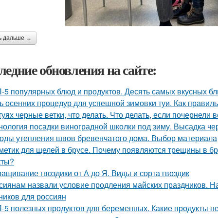
ь дальше →
ледние обновления на сайте:
-5 популярных блюд и продуктов. Десять самых вкусных б
ь осенних процедур для успешной зимовки туи. Как правиль
туях черные ветки, что делать. Что делать, если почернели в
нология посадки виноградной школки под зиму. Высадка че
оды утепления швов бревенчатого дома. Выбор материала
метик для щелей в брусе. Почему появляются трещины в бр
кты?
ащивание гвоздики от А до Я. Виды и сорта гвоздик
сиянам назвали условие продления майских праздников. Н
ников для россиян
-5 полезных продуктов для беременных. Какие продукты 