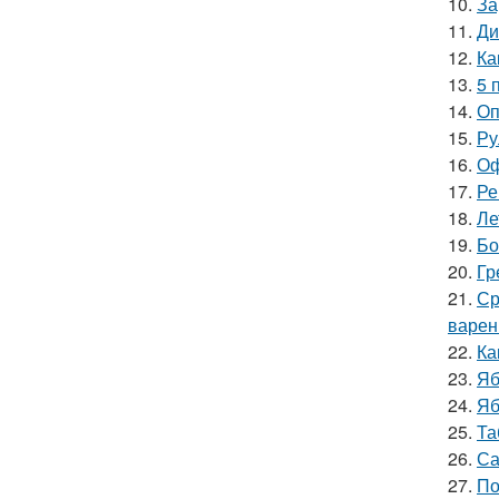
10.
За
11.
Ди
12.
Ка
13.
5 
14.
Оп
15.
Ру
16.
Оф
17.
Ре
18.
Ле
19.
Бо
20.
Гр
21.
Ср
варен
22.
Ка
23.
Яб
24.
Яб
25.
Та
26.
Са
27.
По