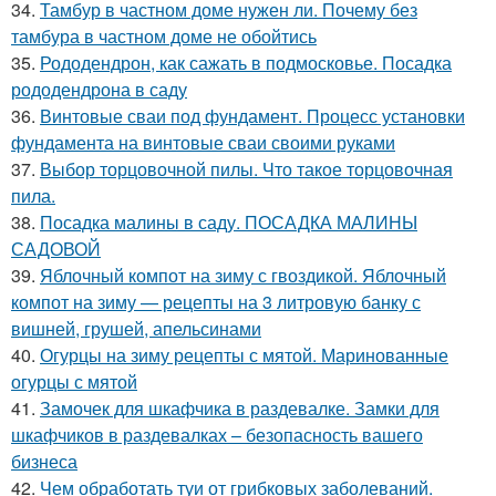
34.
Тамбур в частном доме нужен ли. Почему без
тамбура в частном доме не обойтись
35.
Рододендрон, как сажать в подмосковье. Посадка
рододендрона в саду
36.
Винтовые сваи под фундамент. Процесс установки
фундамента на винтовые сваи своими руками
37.
Выбор торцовочной пилы. Что такое торцовочная
пила.
38.
Посадка малины в саду. ПОСАДКА МАЛИНЫ
САДОВОЙ
39.
Яблочный компот на зиму с гвоздикой. Яблочный
компот на зиму — рецепты на 3 литровую банку с
вишней, грушей, апельсинами
40.
Огурцы на зиму рецепты с мятой. Маринованные
огурцы с мятой
41.
Замочек для шкафчика в раздевалке. Замки для
шкафчиков в раздевалках – безопасность вашего
бизнеса
42.
Чем обработать туи от грибковых заболеваний.