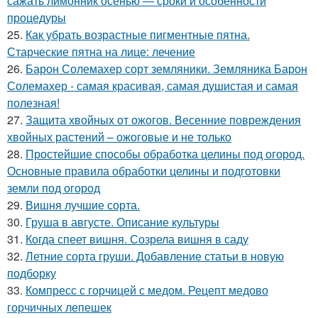
сажать лимонник осенью — сроки и особенности
процедуры
25.
Как убрать возрастные пигментные пятна.
Старческие пятна на лице: лечение
26.
Барон Солемахер сорт земляники. Земляника Барон
Солемахер - самая красивая, самая душистая и самая
полезная!
27.
Защита хвойных от ожогов. Весенние повреждения
хвойных растений – ожоговые и не только
28.
Простейшие способы обработка целины под огород.
Основные правила обработки целины и подготовки
земли под огород
29.
Вишня лучшие сорта.
30.
Груша в августе. Описание культуры
31.
Когда спеет вишня. Созрела вишня в саду
32.
Летние сорта груши. Добавление статьи в новую
подборку
33.
Компресс с горчицей с медом. Рецепт медово
горчичных лепешек