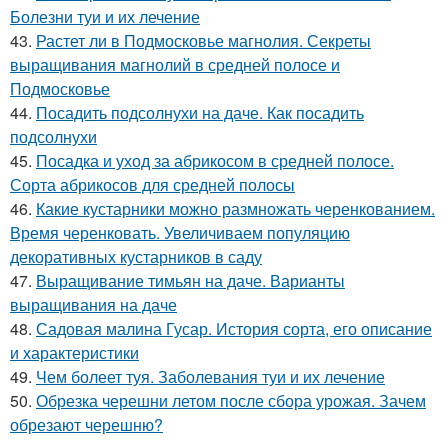
Болезни туи и их лечение
43.
Растет ли в Подмосковье магнолия. Секреты
выращивания магнолий в средней полосе и
Подмосковье
44.
Посадить подсолнухи на даче. Как посадить
подсолнухи
45.
Посадка и уход за абрикосом в средней полосе.
Сорта абрикосов для средней полосы
46.
Какие кустарники можно размножать черенкованием.
Время черенковать. Увеличиваем популяцию
декоративных кустарников в саду
47.
Выращивание тимьян на даче. Варианты
выращивания на даче
48.
Садовая малина Гусар. История сорта, его описание
и характеристики
49.
Чем болеет туя. Заболевания туи и их лечение
50.
Обрезка черешни летом после сбора урожая. Зачем
обрезают черешню?