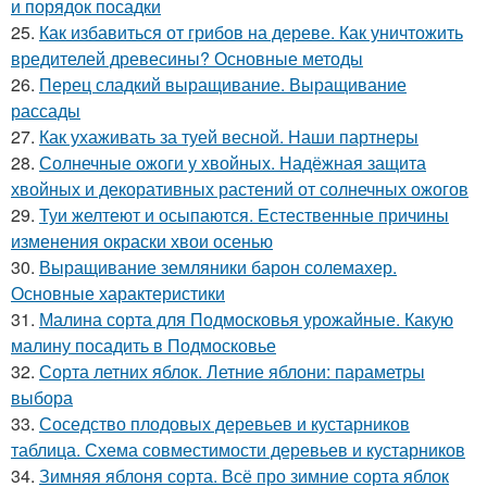
и порядок посадки
25.
Как избавиться от грибов на дереве. Как уничтожить
вредителей древесины? Основные методы
26.
Перец сладкий выращивание. Выращивание
рассады
27.
Как ухаживать за туей весной. Наши партнеры
28.
Солнечные ожоги у хвойных. Надёжная защита
хвойных и декоративных растений от солнечных ожогов
29.
Туи желтеют и осыпаются. Естественные причины
изменения окраски хвои осенью
30.
Выращивание земляники барон солемахер.
Основные характеристики
31.
Малина сорта для Подмосковья урожайные. Какую
малину посадить в Подмосковье
32.
Сорта летних яблок. Летние яблони: параметры
выбора
33.
Соседство плодовых деревьев и кустарников
таблица. Схема совместимости деревьев и кустарников
34.
Зимняя яблоня сорта. Всё про зимние сорта яблок