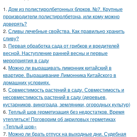
1.
Дом из полистиролбетонных блоков. №7. Крупные
производители полистиролбетона, или кому можно
доверять?
2.
Сливы лечебные свойства. Как правильно хранить
сливу?
3.
Первая обработка сада от грибков и вредителей
весной. Наступление ранней весны и первые
мероприятия в саду
4.
Можно ли выращивать лимонник китайский в
квартире. Выращивание Лимонника Китайского в
домашних условиях.
5.
Совместимость растений в саду. Совместимость и
несовместимость растений в саду (деревьев,
кустарников, винограда, земляники, огородных культур)
6.
Теплый шов герметизация без недостатков. Время
утепляться! Поговорим об акриловых герметиках
«Теплый шов»
7.
Можно ли брать отпуск на выходные дни. Судебная