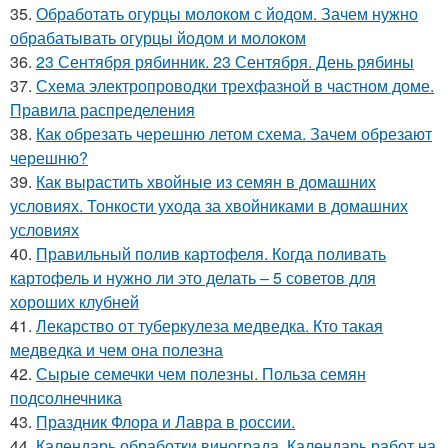
35.
Обработать огурцы молоком с йодом. Зачем нужно
обрабатывать огурцы йодом и молоком
36.
23 Сентября рябинник. 23 Сентября. День рябины
37.
Схема электропроводки трехфазной в частном доме.
Правила распределения
38.
Как обрезать черешню летом схема. Зачем обрезают
черешню?
39.
Как вырастить хвойные из семян в домашних
условиях. Тонкости ухода за хвойниками в домашних
условиях
40.
Правильный полив картофеля. Когда поливать
картофель и нужно ли это делать – 5 советов для
хороших клубней
41.
Лекарство от туберкулеза медведка. Кто такая
медведка и чем она полезна
42.
Сырые семечки чем полезны. Польза семян
подсолнечника
43.
Праздник Флора и Лавра в россии.
44.
Календарь обработки винограда. Календарь работ на