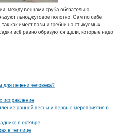
гии, между венцами сруба обязательно
льзуют льноджутовое полотно. Сам по себе
так как имеет пазы и гребни на стыкуемых
усадки всё равно образуются щели, которые надо
ы для печени человека?
их исправление
упление ранней весны и первые мероприятия в
аднике в октябре
рах в теплице