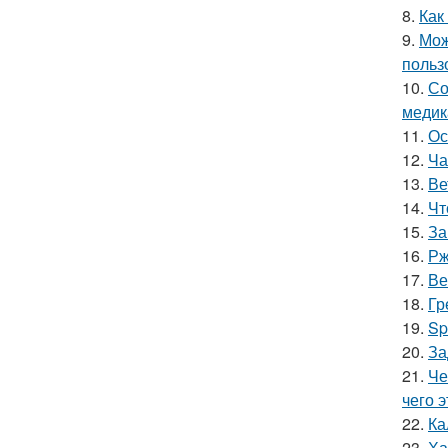
8.
Как
9.
Мож
польз
10.
Со
медик
11.
Ос
12.
Ча
13.
Ве
14.
Чт
15.
За
16.
Рж
17.
Ве
18.
Гр
19.
Sp
20.
За
21.
Че
чего 
22.
Ка
23.
Ха