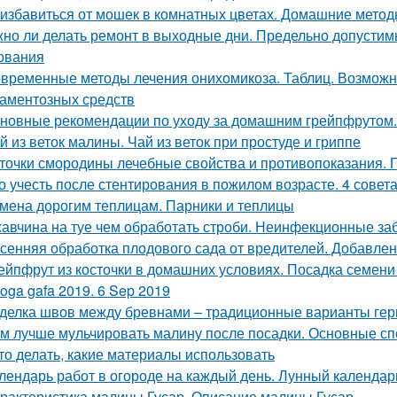
 избавиться от мошек в комнатных цветах. Домашние мето
но ли делать ремонт в выходные дни. Предельно допустим
ования
временные методы лечения онихомикоза. Таблиц. Возможн
аментозных средств
новные рекомендации по уходу за домашним грейпфрутом
й из веток малины. Чай из веток при простуде и гриппе
точки смородины лечебные свойства и противопоказания.
о учесть после стентирования в пожилом возрасте. 4 совет
мена дорогим теплицам. Парники и теплицы
авчина на туе чем обработать строби. Неинфекционные за
сенняя обработка плодового сада от вредителей. Добавлен
ейпфрут из косточки в домашних условиях. Посадка семени
oga gafa 2019. 6 Sep 2019
делка швов между бревнами – традиционные варианты гер
м лучше мульчировать малину после посадки. Основные сп
это делать, какие материалы использовать
лендарь работ в огороде на каждый день. Лунный календарь
рактеристика малины Гусар. Описание малины Гусар