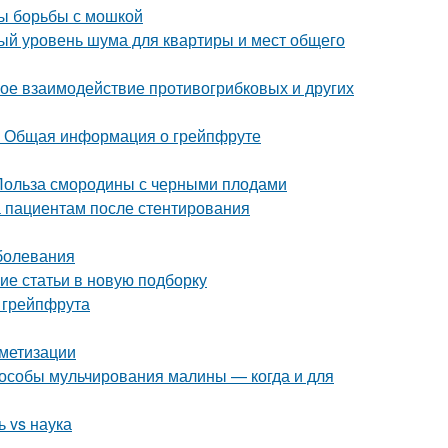
ды борьбы с мошкой
ый уровень шума для квартиры и мест общего
ое взаимодействие противогрибковых и других
. Общая информация о грейпфруте
 Польза смородины с черными плодами
а пациентам после стентирования
болевания
ие статьи в новую подборку
 грейпфрута
метизации
особы мульчирования малины — когда и для
 vs наука