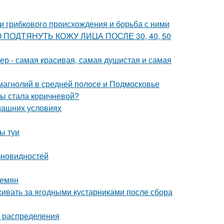
ни грибкового происхождения и борьба с ними
ВНО ПОДТЯНУТЬ КОЖУ ЛИЦА ПОСЛЕ 30, 40, 50
р - самая красивая, самая душистая и самая
магнолий в средней полосе и Подмосковье
мы стала коричневой?
машних условиях
ы туи
зновидностей
семян
живать за ягодными кустарниками после сбора
а распределения