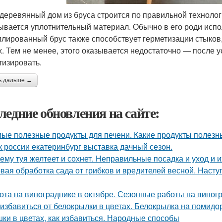
 деревянный дом из бруса строится по правильной техноло
ывается уплотнительный материал. Обычно в его роди испо
лированный брус также способствует герметизации стыков, 
х. Тем не менее, этого оказывается недостаточно — после 
тизировать.
ь дальше →
ледние обновления на сайте:
ые полезные продукты для печени. Какие продукты полезн
к россии екатеринбург выставка дачный сезон.
ему туя желтеет и сохнет. Неправильные посадка и уход и 
вая обработка сада от грибков и вредителей весной. Наст
ота на винограднике в октябре. Сезонные работы на виногр
 избавиться от белокрылки в цветах. Белокрылка на помидо
ки в цветах, как избавиться. Народные способы