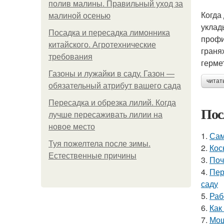
полив малины. Правильный уход за
Когда
малиной осенью
уклад
Посадка и пересадка лимонника
профи
китайского. Агротехнические
граня
требования
герме
Газоны и лужайки в саду. Газон —
читат
обязательный атрибут вашего сада
Пересадка и обрезка лилий. Когда
Пос
лучше пересаживать лилии на
новое место
1.
Сам
Туя пожелтела после зимы.
2.
Кос
Естественные причины
3.
Поч
4.
Пер
саду
5.
Раб
6.
Как
7.
Мош