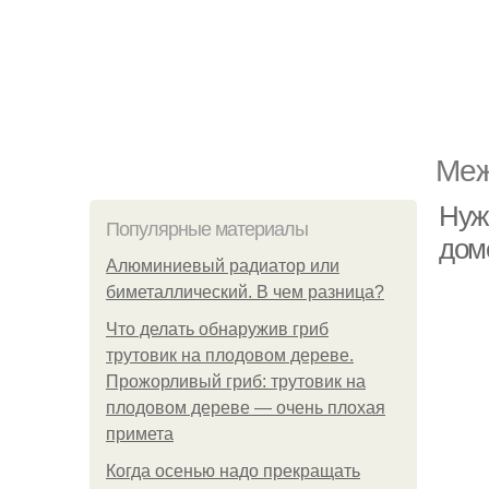
Меж
Нуж
Популярные материалы
дом
Алюминиевый радиатор или
биметаллический. В чем разница?
Что делать обнаружив гриб
трутовик на плодовом дереве.
Прожорливый гриб: трутовик на
плодовом дереве — очень плохая
примета
Когда осенью надо прекращать