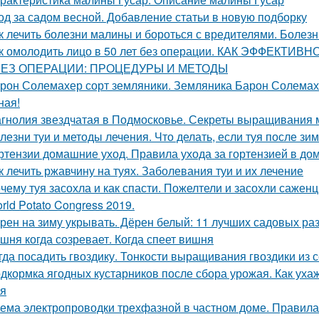
од за садом весной. Добавление статьи в новую подборку
к лечить болезни малины и бороться с вредителями. Болез
к омолодить лицо в 50 лет без операции. КАК ЭФФЕКТИ
БЕЗ ОПЕРАЦИИ: ПРОЦЕДУРЫ И МЕТОДЫ
рон Солемахер сорт земляники. Земляника Барон Солемахе
ная!
гнолия звездчатая в Подмосковье. Секреты выращивания 
лезни туи и методы лечения. Что делать, если туя после зи
ртензии домашние уход. Правила ухода за гортензией в до
к лечить ржавчину на туях. Заболевания туи и их лечение
чему туя засохла и как спасти. Пожелтели и засохли саженц
rld Potato Congress 2019.
рен на зиму укрывать. Дёрен белый: 11 лучших садовых ра
шня когда созревает. Когда спеет вишня
гда посадить гвоздику. Тонкости выращивания гвоздики из 
дкормка ягодных кустарников после сбора урожая. Как уха
я
ема электропроводки трехфазной в частном доме. Правил