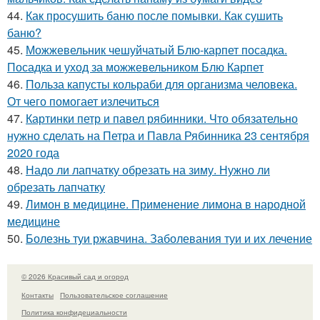
44.
Как просушить баню после помывки. Как сушить
баню?
45.
Можжевельник чешуйчатый Блю-карпет посадка.
Посадка и уход за можжевельником Блю Карпет
46.
Польза капусты кольраби для организма человека.
От чего помогает излечиться
47.
Картинки петр и павел рябинники. Что обязательно
нужно сделать на Петра и Павла Рябинника 23 сентября
2020 года
48.
Надо ли лапчатку обрезать на зиму. Нужно ли
обрезать лапчатку
49.
Лимон в медицине. Применение лимона в народной
медицине
50.
Болезнь туи ржавчина. Заболевания туи и их лечение
© 2026 Красивый сад и огород
Контакты
Пользовательское соглашение
Политика конфидециальности