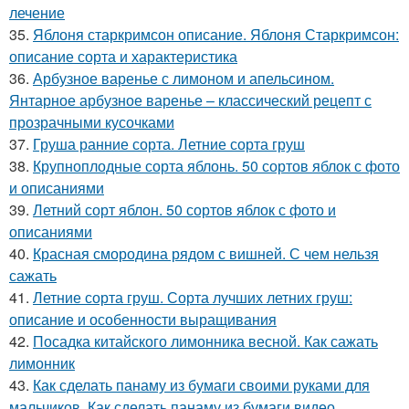
лечение
35.
Яблоня старкримсон описание. Яблоня Старкримсон:
описание сорта и характеристика
36.
Арбузное варенье с лимоном и апельсином.
Янтарное арбузное варенье – классический рецепт с
прозрачными кусочками
37.
Груша ранние сорта. Летние сорта груш
38.
Крупноплодные сорта яблонь. 50 сортов яблок с фото
и описаниями
39.
Летний сорт яблон. 50 сортов яблок с фото и
описаниями
40.
Красная смородина рядом с вишней. С чем нельзя
сажать
41.
Летние сорта груш. Сорта лучших летних груш:
описание и особенности выращивания
42.
Посадка китайского лимонника весной. Как сажать
лимонник
43.
Как сделать панаму из бумаги своими руками для
мальчиков. Как сделать панаму из бумаги видео