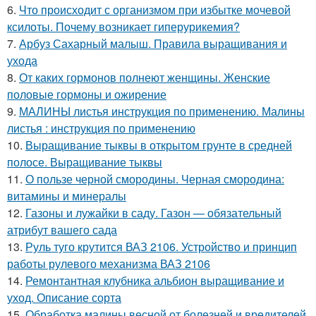
6.
Что происходит с организмом при избытке мочевой
ксилоты. Почему возникает гиперурикемия?
7.
Арбуз Сахарный малыш. Правила выращивания и
ухода
8.
От каких гормонов полнеют женщины. Женские
половые гормоны и ожирение
9.
МАЛИНЫ листья инструкция по применению. Малины
листья : инструкция по применению
10.
Выращивание тыквы в открытом грунте в средней
полосе. Выращивание тыквы
11.
О пользе черной смородины. Черная смородина:
витамины и минералы
12.
Газоны и лужайки в саду. Газон — обязательный
атрибут вашего сада
13.
Руль туго крутится ВАЗ 2106. Устройство и принцип
работы рулевого механизма ВАЗ 2106
14.
Ремонтантная клубника альбион выращивание и
уход. Описание сорта
15.
Обработка малины весной от болезней и вредителей.