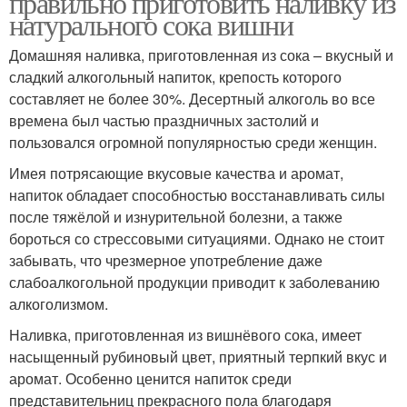
правильно приготовить наливку из
натурального сока вишни
Домашняя наливка, приготовленная из сока – вкусный и
Настойка на яблочном
сладкий алкогольный напиток, крепость которого
Настойка на самогоне
соке
составляет не более 30%. Десертный алкоголь во все
времена был частью праздничных застолий и
пользовался огромной популярностью среди женщин.
Имея потрясающие вкусовые качества и аромат,
напиток обладает способностью восстанавливать силы
после тяжёлой и изнурительной болезни, а также
бороться со стрессовыми ситуациями. Однако не стоит
забывать, что чрезмерное употребление даже
слабоалкогольной продукции приводит к заболеванию
алкоголизмом.
Наливка, приготовленная из вишнёвого сока, имеет
насыщенный рубиновый цвет, приятный терпкий вкус и
аромат. Особенно ценится напиток среди
представительниц прекрасного пола благодаря