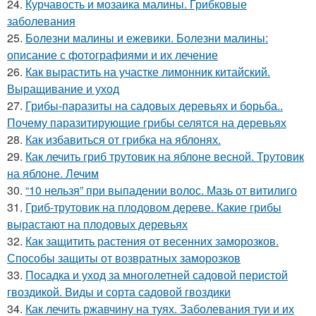
24.
Курчавость и мозаика малины. Грибковые
заболевания
25.
Болезни малины и ежевики. Болезни малины:
описание с фотографиями и их лечение
26.
Как вырастить на участке лимонник китайский.
Выращивание и уход
27.
Грибы-паразиты на садовых деревьях и борьба..
Почему паразитирующие грибы селятся на деревьях
28.
Как избавиться от грибка на яблонях.
29.
Как лечить гриб трутовик на яблоне весной. Трутовик
на яблоне. Лечим
30.
“10 нельзя” при выпадении волос. Мазь от витилиго
31.
Гриб-трутовик на плодовом дереве. Какие грибы
вырастают на плодовых деревьях
32.
Как защитить растения от весенних заморозков.
Способы защиты от возвратных заморозков
33.
Посадка и уход за многолетней садовой перистой
гвоздикой. Виды и сорта садовой гвоздики
34.
Как лечить ржавчину на туях. Заболевания туи и их