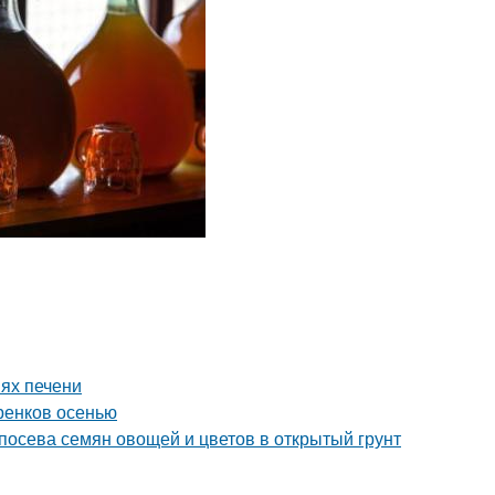
ях печени
ренков осенью
 посева семян овощей и цветов в открытый грунт