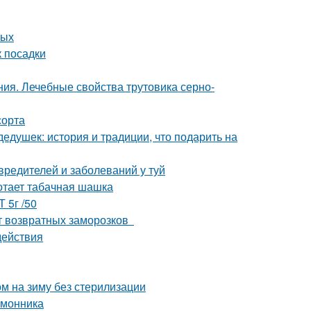
лых
к посадки
ия. Лечебные свойства трутовика серно-
сорта
едушек: история и традиции, что подарить на
вредителей и заболеваний у туй
отает табачная шашка
 5г /50
от возвратных заморозков
действия
м на зиму без стерилизации
имонника