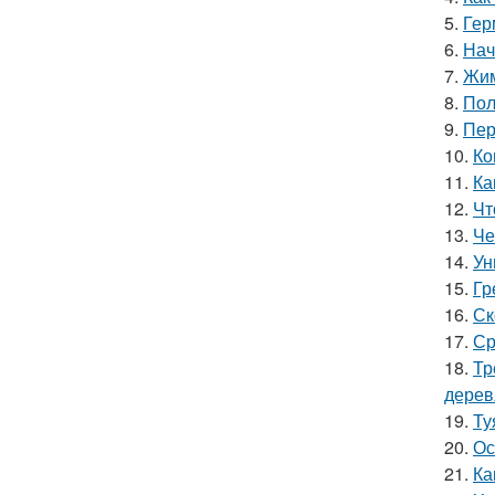
5.
Гер
6.
Нач
7.
Жим
8.
Пол
9.
Пер
10.
Ко
11.
Ка
12.
Чт
13.
Че
14.
Ун
15.
Гр
16.
Ск
17.
Ср
18.
Тр
дерев
19.
Ту
20.
Ос
21.
Ка