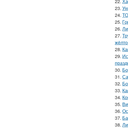
22.
Ха
23.
Ух
24.
ТО
25.
Го
26.
Ли
27.
Тр
жёлто
28.
Ка
29.
Ис
празд
30.
Бо
31.
Са
32.
Бо
33.
Ка
34.
Ко
35.
Ви
36.
Ос
37.
Ба
38.
Ли