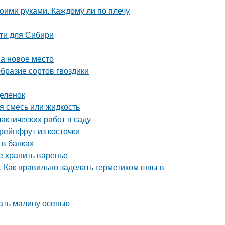
оими руками. Каждому ли по плечу
ти для Сибири
на новое место
образие сортов гвоздики
деленок
я смесь или жидкость
актических работ в саду
рейпфрут из косточки
 в банках
е хранить варенье
. Как правильно заделать герметиком швы в
ать малину осенью