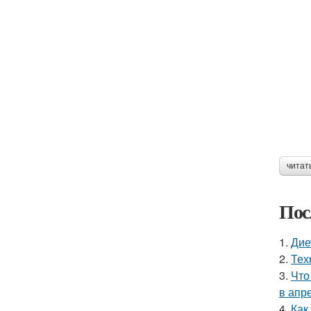
читат
Пос
1.
Дие
2.
Тех
3.
Что
в апр
4.
Как