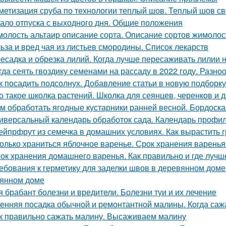
метизация сруба по технологии теплый шов. Теплый шов св
ало отпуска с выходного дня. Общие положения
олость альтаир описание сорта. Описание сортов жимолос
ьза и вред чая из листьев смородины. Список лекарств
есадка и обрезка лилий. Когда лучше пересаживать лилии 
гда сеять гвоздику семенами на рассаду в 2022 году. Разно
к посадить подсолнух. Добавление статьи в новую подборку
о такое школка растений. Школка для сеянцев, черенков и 
м обработать ягодные кустарники ранней весной. Бордоска
иверсальный календарь обработок сада. Календарь профил
ейпрфрут из семечка в домашних условиях. Как вырастить г
олько храниться яблочное варенье. Срок хранения варенья
ок хранения домашнего варенья. Как правильно и где лучш
ебования к герметику для заделки швов в деревянном доме
янном доме
я брабант болезни и вредители. Болезни туи и их лечение
енняя посадка обычной и ремонтантной малины. Когда саж
к правильно сажать малину. Высаживаем малину