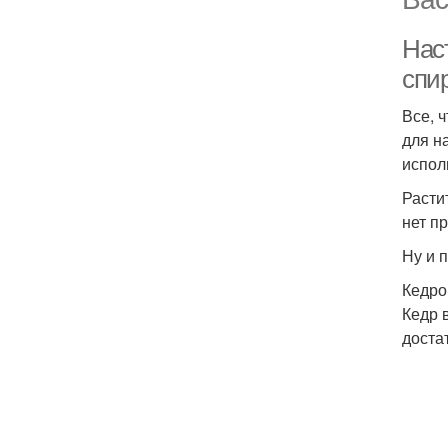
Нас
спи
Все, 
для н
испол
Расти
нет п
Ну и 
Кедро
Кедр 
доста