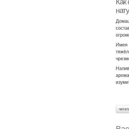
Как 
нат
Домаш
соста
огром
Имея 
тяжёл
чрезм
Налив
арома
изуми
читат
Вас