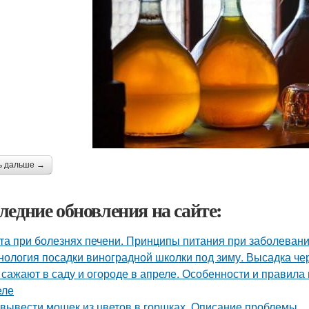
ь дальше →
ледние обновления на сайте:
та при болезнях печени. Принципы питания при заболевани
нология посадки виноградной школки под зиму. Высадка че
 сажают в саду и огороде в апреле. Особенности и правила
еле
 вывести мошек из цветов в горшках. Описание проблемы