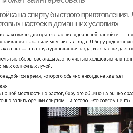
тойка на спирту быстрого приготовления.
ртовых настоек в домашних условиях
что вам нужно для приготовления идеальной настойки — спи
астаивания, сахар или мед, чистая вода. Я беру родниковую
ьзую снег — это структурированная вода, которая не дает н
тельные сборы раскладываю по чистым холщовым или тряп
рямых солнечных лучей.
понадобится время, которого обычно никогда не хватает.
вая
в нашей местности не растет, беру его обычно на рынке сра
точно залить орешки спиртом – и готово. Это совсем не так.