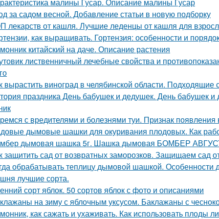
рактеристика малины Гусар. Описание малины Гусар
од за садом весной. Добавление статьи в новую подборку
П лекарств от кашля. Лучшие леденцы от кашля для взрос
ртензии, как выращивать. Гортензия: особенности и порядо
монник китайский на даче. Описание растения
утовик лиственничный лечебные свойства и противопоказан
го
к вырастить виноград в челябинской области. Подходящие 
тория праздника День бабушек и дедушек. День бабушек и д
ник
ремся с вредителями и болезнями туи. Признак появления 
довые дымовые шашки для окуривания плодовых. Как раб
мбер дымовая шашка 5г. Шашка дымовая БОМБЕР АВГУСТ
к защитить сад от возвратных заморозков. Защищаем сад 
гда обрабатывать теплицу дымовой шашкой. Особенности 
шня лучшие сорта.
енний сорт яблок. 50 сортов яблок с фото и описаниями
клажаны на зиму с яблочным уксусом. Баклажаны с чесноко
монник, как сажать и ухаживать. Как использовать плоды л